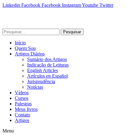
Linkedin
Facebook
Facebook
Instagram
Youtube
Twitter
Pesquisar
Início
Quem Sou
Artigos Diários
Sumário dos Artigos
Indicação de Leituras
English Articles
Artículos en Español
Jurisprudência
Notícias
Vídeos
Cursos
Palestras
Meus livros
Contato
Artigos
Menu