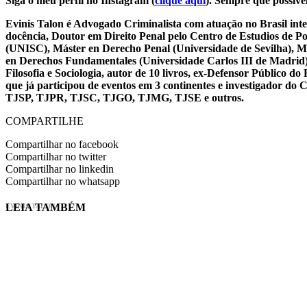
Siga o meu perfil no Instagram (
clique aqui
). Sempre que possível
Evinis Talon é Advogado Criminalista com atuação no Brasil inte
docência, Doutor em Direito Penal pelo Centro de Estudios de P
(UNISC), Máster en Derecho Penal (Universidade de Sevilha), Má
en Derechos Fundamentales (Universidade Carlos III de Madrid), 
Filosofia e Sociologia, autor de 10 livros, ex-Defensor Público
que já participou de eventos em 3 continentes e investigador do
TJSP, TJPR, TJSC, TJGO, TJMG, TJSE e outros.
COMPARTILHE
Compartilhar no facebook
Compartilhar no twitter
Compartilhar no linkedin
Compartilhar no whatsapp
LEIA TAMBÉM
EVINIS TALON