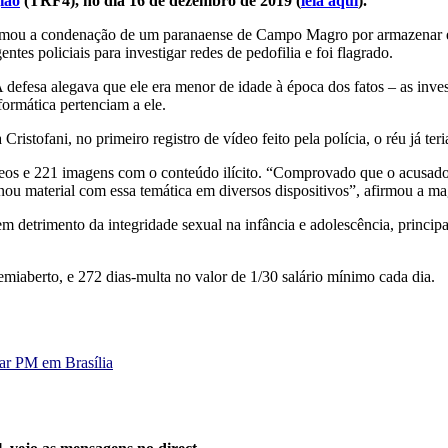
ião
(TRF4), no dia 16 de dezembro de 2019 (
leia aqui
).
rmou a condenação de um paranaense de Campo Magro por armazenar e 
es policiais para investigar redes de pedofilia e foi flagrado.
efesa alegava que ele era menor de idade à época dos fatos – as invest
ormática pertenciam a ele.
ristofani, no primeiro registro de vídeo feito pela polícia, o réu já te
eos e 221 imagens com o conteúdo ilícito. “Comprovado que o acusado
ou material com essa temática em diversos dispositivos”, afirmou a ma
 em detrimento da integridade sexual na infância e adolescência, prin
emiaberto, e 272 dias-multa no valor de 1/30 salário mínimo cada dia.
tar PM em Brasília