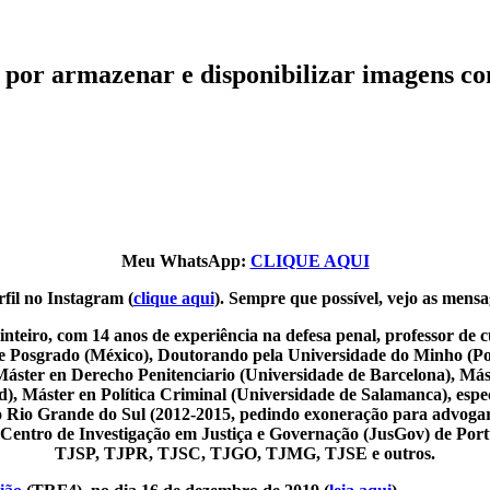
or armazenar e disponibilizar imagens com
Meu WhatsApp:
CLIQUE AQUI
fil no Instagram (
clique aqui
). Sempre que possível, vejo as mensa
nteiro, com 14 anos de experiência na defesa penal, professor de
de Posgrado (México), Doutorando pela Universidade do Minho (Por
Máster en Derecho Penitenciario (Universidade de Barcelona), Más
 Máster en Política Criminal (Universidade de Salamanca), especia
o do Rio Grande do Sul (2012-2015, pedindo exoneração para advoga
o Centro de Investigação em Justiça e Governação (JusGov) de Por
TJSP, TJPR, TJSC, TJGO, TJMG, TJSE e outros.