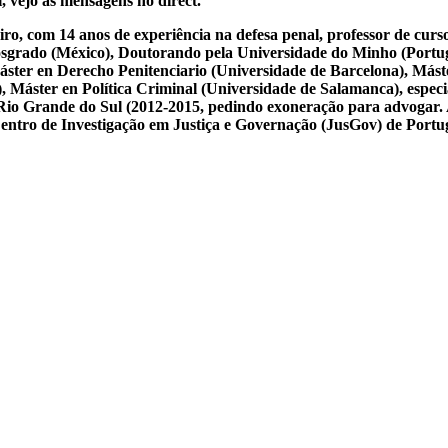
, vejo as mensagens no direct.
iro, com 14 anos de experiência na defesa penal, professor de cur
osgrado (México), Doutorando pela Universidade do Minho (Portug
ster en Derecho Penitenciario (Universidade de Barcelona), Mást
Máster en Política Criminal (Universidade de Salamanca), especial
 do Rio Grande do Sul (2012-2015, pedindo exoneração para advogar.
 Centro de Investigação em Justiça e Governação (JusGov) de Portu