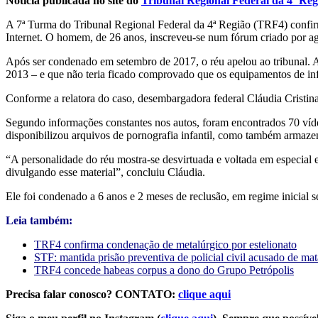
Notícia publicada no site do
Tribunal Regional Federal da 4ª Reg
A 7ª Turma do Tribunal Regional Federal da 4ª Região (TRF4) confi
Internet. O homem, de 26 anos, inscreveu-se num fórum criado por agent
Após ser condenado em setembro de 2017, o réu apelou ao tribunal. A d
2013 – e que não teria ficado comprovado que os equipamentos de inf
Conforme a relatora do caso, desembargadora federal Cláudia Cristina C
Segundo informações constantes nos autos, foram encontrados 70 víd
disponibilizou arquivos de pornografia infantil, como também armazen
“A personalidade do réu mostra-se desvirtuada e voltada em especial
divulgando esse material”, concluiu Cláudia.
Ele foi condenado a 6 anos e 2 meses de reclusão, em regime inicial s
Leia também:
TRF4 confirma condenação de metalúrgico por estelionato
STF: mantida prisão preventiva de policial civil acusado de ma
TRF4 concede habeas corpus a dono do Grupo Petrópolis
Precisa falar conosco? CONTATO:
clique aqui