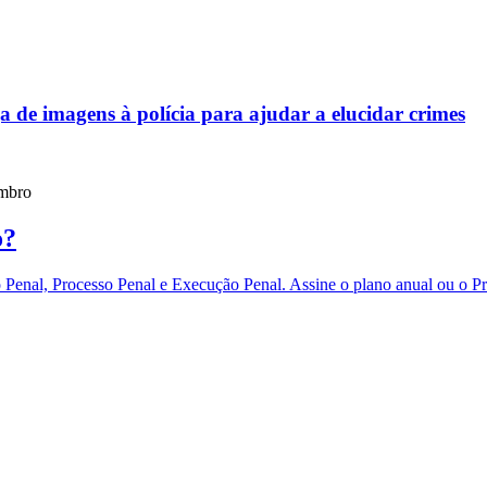
de imagens à polícia para ajudar a elucidar crimes
embro
o?
eito Penal, Processo Penal e Execução Penal. Assine o plano anual 