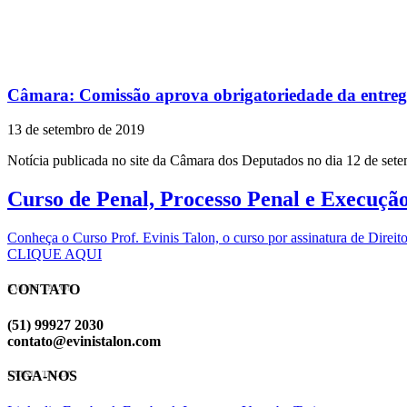
Câmara: Comissão aprova obrigatoriedade da entrega 
13 de setembro de 2019
Notícia publicada no site da Câmara dos Deputados no dia 12 de set
Curso de Penal, Processo Penal e Execuçã
Conheça o Curso Prof. Evinis Talon, o curso por assinatura de Dir
CLIQUE AQUI
CONTATO
EVINIS TALON
(51) 99927 2030
contato@evinistalon.com
SIGA-NOS
EVINIS TALON