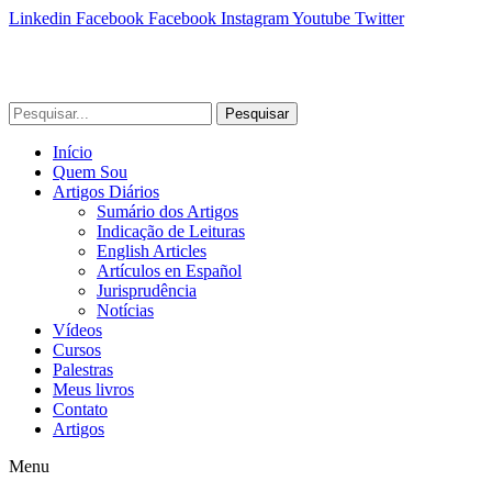
Linkedin
Facebook
Facebook
Instagram
Youtube
Twitter
Pesquisar
Início
Quem Sou
Artigos Diários
Sumário dos Artigos
Indicação de Leituras
English Articles
Artículos en Español
Jurisprudência
Notícias
Vídeos
Cursos
Palestras
Meus livros
Contato
Artigos
Menu