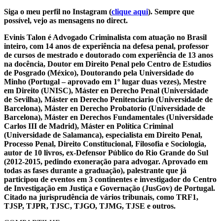
Siga o meu perfil no Instagram (
clique aqui
). Sempre que
possível, vejo as mensagens no direct.
Evinis Talon é Advogado Criminalista com atuação no Brasil
inteiro, com 14 anos de experiência na defesa penal, professor
de cursos de mestrado e doutorado com experiência de 13 anos
na docência, Doutor em Direito Penal pelo Centro de Estudios
de Posgrado (México), Doutorando pela Universidade do
Minho (Portugal – aprovado em 1º lugar duas vezes), Mestre
em Direito (UNISC), Máster en Derecho Penal (Universidade
de Sevilha), Máster en Derecho Penitenciario (Universidade de
Barcelona), Máster en Derecho Probatorio (Universidade de
Barcelona), Máster en Derechos Fundamentales (Universidade
Carlos III de Madrid), Máster en Política Criminal
(Universidade de Salamanca), especialista em Direito Penal,
Processo Penal, Direito Constitucional, Filosofia e Sociologia,
autor de 10 livros, ex-Defensor Público do Rio Grande do Sul
(2012-2015, pedindo exoneração para advogar. Aprovado em
todas as fases durante a graduação), palestrante que já
participou de eventos em 3 continentes e investigador do Centro
de Investigação em Justiça e Governação (JusGov) de Portugal.
Citado na jurisprudência de vários tribunais, como TRF1,
TJSP, TJPR, TJSC, TJGO, TJMG, TJSE e outros.