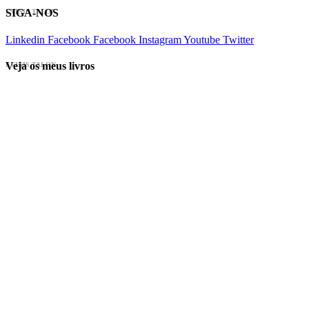
SIGA-NOS
EVINIS TALON
Linkedin
Facebook
Facebook
Instagram
Youtube
Twitter
Veja os meus livros
EVINIS TALON