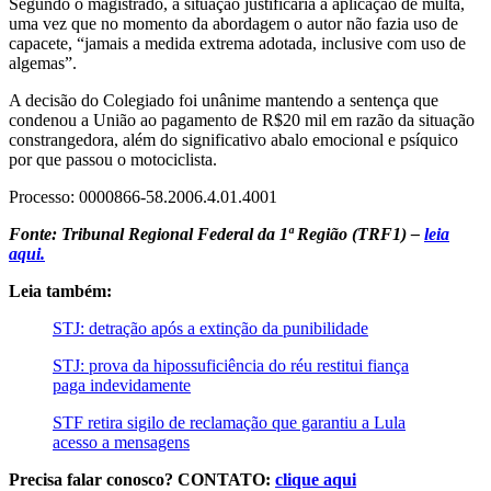
Segundo o magistrado, a situação justificaria a aplicação de multa,
uma vez que no momento da abordagem o autor não fazia uso de
capacete, “jamais a medida extrema adotada, inclusive com uso de
algemas”.
A decisão do Colegiado foi unânime mantendo a sentença que
condenou a União ao pagamento de R$20 mil em razão da situação
constrangedora, além do significativo abalo emocional e psíquico
por que passou o motociclista.
Processo: 0000866-58.2006.4.01.4001
Fonte: Tribunal Regional Federal da 1ª Região (TRF1) –
leia
aqui.
Leia também:
STJ: detração após a extinção da punibilidade
STJ: prova da hipossuficiência do réu restitui fiança
paga indevidamente
STF retira sigilo de reclamação que garantiu a Lula
acesso a mensagens
Precisa falar conosco? CONTATO:
clique aqui