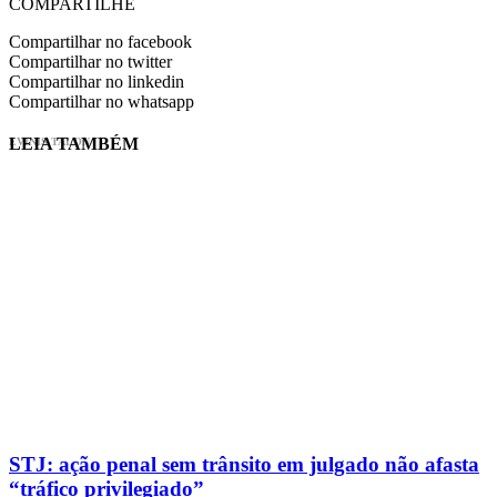
COMPARTILHE
Compartilhar no facebook
Compartilhar no twitter
Compartilhar no linkedin
Compartilhar no whatsapp
LEIA TAMBÉM
EVINIS TALON
STJ: ação penal sem trânsito em julgado não afasta
“tráfico privilegiado”