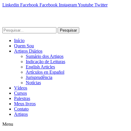
Linkedin
Facebook
Facebook
Instagram
Youtube
Twitter
Pesquisar
Início
Quem Sou
Artigos Diários
Sumário dos Artigos
Indicação de Leituras
English Articles
Artículos en Español
Jurisprudência
Notícias
Vídeos
Cursos
Palestras
Meus livros
Contato
Artigos
Menu