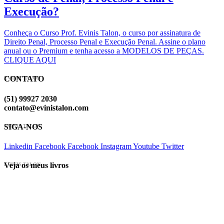
Execução?
Conheça o Curso Prof. Evinis Talon, o curso por assinatura de
Direito Penal, Processo Penal e Execução Penal. Assine o plano
anual ou o Premium e tenha acesso a MODELOS DE PEÇAS.
CLIQUE AQUI
CONTATO
EVINIS TALON
(51) 99927 2030
contato@evinistalon.com
SIGA-NOS
EVINIS TALON
Linkedin
Facebook
Facebook
Instagram
Youtube
Twitter
Veja os meus livros
EVINIS TALON