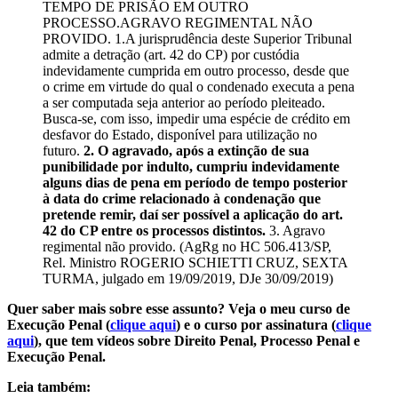
TEMPO DE PRISÃO EM OUTRO
PROCESSO.AGRAVO REGIMENTAL NÃO
PROVIDO. 1.A jurisprudência deste Superior Tribunal
admite a detração (art. 42 do CP) por custódia
indevidamente cumprida em outro processo, desde que
o crime em virtude do qual o condenado executa a pena
a ser computada seja anterior ao período pleiteado.
Busca-se, com isso, impedir uma espécie de crédito em
desfavor do Estado, disponível para utilização no
futuro.
2. O agravado, após a extinção de sua
punibilidade por indulto, cumpriu indevidamente
alguns dias de pena em período de tempo posterior
à data do crime relacionado à condenação que
pretende remir, daí ser possível a aplicação do art.
42 do CP entre os processos distintos.
3. Agravo
regimental não provido. (AgRg no HC 506.413/SP,
Rel. Ministro ROGERIO SCHIETTI CRUZ, SEXTA
TURMA, julgado em 19/09/2019, DJe 30/09/2019)
Quer saber mais sobre esse assunto? Veja o meu curso de
Execução Penal (
clique aqui
) e o curso por assinatura (
clique
aqui
), que tem vídeos sobre Direito Penal, Processo Penal e
Execução Penal.
Leia também: