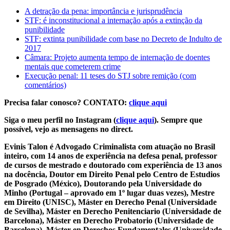
A detração da pena: importância e jurisprudência
STF: é inconstitucional a internação após a extinção da
punibilidade
STF: extinta punibilidade com base no Decreto de Indulto de
2017
Câmara: Projeto aumenta tempo de internação de doentes
mentais que cometerem crime
Execução penal: 11 teses do STJ sobre remição (com
comentários)
Precisa falar conosco? CONTATO:
clique aqui
Siga o meu perfil no Instagram (
clique aqui
). Sempre que
possível, vejo as mensagens no direct.
Evinis Talon é Advogado Criminalista com atuação no Brasil
inteiro, com 14 anos de experiência na defesa penal, professor
de cursos de mestrado e doutorado com experiência de 13 anos
na docência, Doutor em Direito Penal pelo Centro de Estudios
de Posgrado (México), Doutorando pela Universidade do
Minho (Portugal – aprovado em 1º lugar duas vezes), Mestre
em Direito (UNISC), Máster en Derecho Penal (Universidade
de Sevilha), Máster en Derecho Penitenciario (Universidade de
Barcelona), Máster en Derecho Probatorio (Universidade de
Barcelona), Máster en Derechos Fundamentales (Universidade