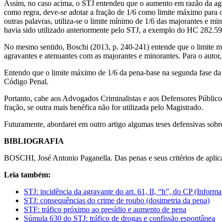
Assim, no caso acima, o STJ entendeu que o aumento em razão da agrav
como regra, deve-se adotar a fração de 1/6 como limite máximo para 
outras palavras, utiliza-se o limite mínimo de 1/6 das majorantes e mi
havia sido utilizado anteriormente pelo STJ, a exemplo do HC 282.5
No mesmo sentido, Boschi (2013, p. 240-241) entende que o limite máx
agravantes e atenuantes com as majorantes e minorantes. Para o autor,
Entendo que o limite máximo de 1/6 da pena-base na segunda fase da 
Código Penal.
Portanto, cabe aos Advogados Criminalistas e aos Defensores Públic
fração, se outra mais benéfica não for utilizada pelo Magistrado.
Futuramente, abordarei em outro artigo algumas teses defensivas sobre
BIBLIOGRAFIA
BOSCHI, José Antonio Paganella. Das penas e seus critérios de aplic
Leia também:
STJ: incidência da agravante do art. 61, II, “h”, do CP (Informa
STJ: consequências do crime de roubo (dosimetria da pena)
STF: tráfico próximo ao presídio e aumento de pena
Súmula 630 do STJ: tráfico de drogas e confissão espontânea