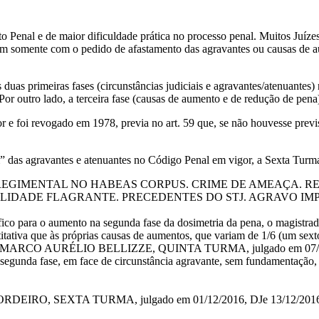
 Penal e de maior dificuldade prática no processo penal. Muitos Juízes 
am somente com o pedido de afastamento das agravantes ou causas de a
as duas primeiras fases (circunstâncias judiciais e agravantes/atenuan
 Por outro lado, a terceira fase (causas de aumento e de redução de pena
e foi revogado em 1978, previa no art. 59 que, se não houvesse previs
 das agravantes e atenuantes no Código Penal em vigor, a Sexta Turma 
EGIMENTAL NO HABEAS CORPUS. CRIME DE AMEAÇA. REI
ALIDADE FLAGRANTE. PRECEDENTES DO STJ. AGRAVO IM
ífico para o aumento na segunda fase da dosimetria da pena, o magistrad
tativa que às próprias causas de aumentos, que variam de 1/6 (um sexto) a
istro MARCO AURÉLIO BELLIZZE, QUINTA TURMA, julgado em 07/08
egunda fase, em face de circunstância agravante, sem fundamentação, o
 CORDEIRO, SEXTA TURMA, julgado em 01/12/2016, DJe 13/12/201