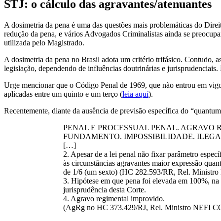
STJ: o cálculo das agravantes/atenuantes
A dosimetria da pena é uma das questões mais problemáticas do Direito
redução da pena, e vários Advogados Criminalistas ainda se preocup
utilizada pelo Magistrado.
A dosimetria da pena no Brasil adota um critério trifásico. Contudo, 
legislação, dependendo de influências doutrinárias e jurisprudenciais.
Urge mencionar que o Código Penal de 1969, que não entrou em vigor 
aplicadas entre um quinto e um terço (
leia aqui
).
Recentemente, diante da ausência de previsão específica do “quantum”
PENAL E PROCESSUAL PENAL. AGRAVO R
FUNDAMENTO. IMPOSSIBILIDADE. ILEG
[…]
2. Apesar de a lei penal não fixar parâmetro espec
às circunstâncias agravantes maior expressão quanti
de 1/6 (um sexto) (HC 282.593/RR, Rel. Min
3. Hipótese em que pena foi elevada em 100%, na s
jurisprudência desta Corte.
4. Agravo regimental improvido.
(AgRg no HC 373.429/RJ, Rel. Ministro NEFI