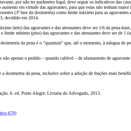
ante, por não ter parâmetro legal, deve seguir os indicativos das cau
o aumento em virtude das agravantes, para que estas não tenham maior
norantes (3ª fase da dosimetria) como limite máximo para as agravantes 
93, decidido em 2014.
imo (teto) das agravantes e das atenuantes deve ser 1/6 da pena-base, 
 o limite mínimo (piso) das agravantes e das atenuantes deve ser de 1 (u
dosimetria da pena é o “quantum” que, até o momento, à míngua de pre
os não apenas o pedido – quando cabível – de afastamento de agravant
 a dosimetria da pena, inclusive sobre a adoção de frações mais benéfi
ação. 6. ed. Porto Alegre: Livraria do Advogado, 2013.
tivo 679)