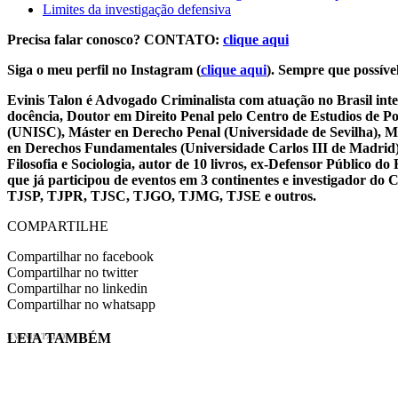
Limites da investigação defensiva
Precisa falar conosco? CONTATO:
clique aqui
Siga o meu perfil no Instagram (
clique aqui
). Sempre que possível
Evinis Talon é Advogado Criminalista com atuação no Brasil inte
docência, Doutor em Direito Penal pelo Centro de Estudios de P
(UNISC), Máster en Derecho Penal (Universidade de Sevilha), Má
en Derechos Fundamentales (Universidade Carlos III de Madrid), 
Filosofia e Sociologia, autor de 10 livros, ex-Defensor Público
que já participou de eventos em 3 continentes e investigador do
TJSP, TJPR, TJSC, TJGO, TJMG, TJSE e outros.
COMPARTILHE
Compartilhar no facebook
Compartilhar no twitter
Compartilhar no linkedin
Compartilhar no whatsapp
LEIA TAMBÉM
EVINIS TALON