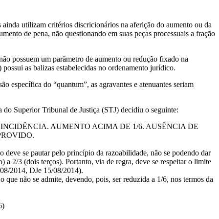
ainda utilizam critérios discricionários na aferição do aumento ou da
umento de pena, não questionando em suas peças processuais a fração
tes) não possuem um parâmetro de aumento ou redução fixado na
) possui as balizas estabelecidas no ordenamento jurídico.
ão específica do “quantum”, as agravantes e atenuantes seriam
do Superior Tribunal de Justiça (STJ) decidiu o seguinte:
NCIDÊNCIA. AUMENTO ACIMA DE 1/6. AUSÊNCIA DE
PROVIDO.
o deve se pautar pelo princípio da razoabilidade, não se podendo dar
 2/3 (dois terços). Portanto, via de regra, deve se respeitar o limite
/2014, DJe 15/08/2014).
 que não se admite, devendo, pois, ser reduzida a 1/6, nos termos da
6)