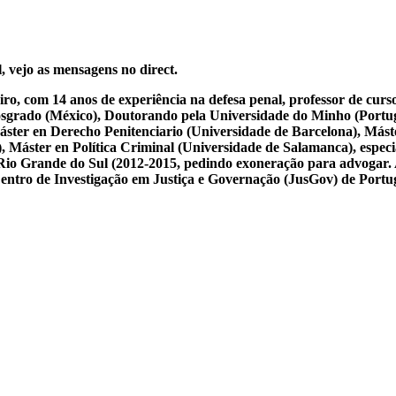
, vejo as mensagens no direct.
iro, com 14 anos de experiência na defesa penal, professor de cur
osgrado (México), Doutorando pela Universidade do Minho (Portug
ster en Derecho Penitenciario (Universidade de Barcelona), Mást
Máster en Política Criminal (Universidade de Salamanca), especial
 do Rio Grande do Sul (2012-2015, pedindo exoneração para advogar.
 Centro de Investigação em Justiça e Governação (JusGov) de Portu