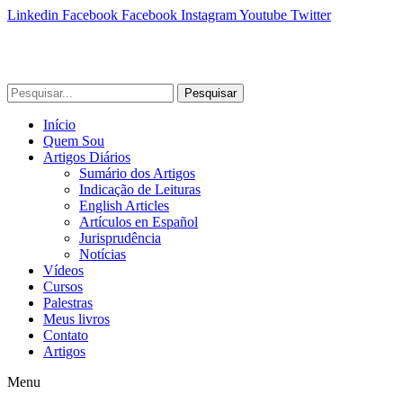
Linkedin
Facebook
Facebook
Instagram
Youtube
Twitter
Pesquisar
Início
Quem Sou
Artigos Diários
Sumário dos Artigos
Indicação de Leituras
English Articles
Artículos en Español
Jurisprudência
Notícias
Vídeos
Cursos
Palestras
Meus livros
Contato
Artigos
Menu