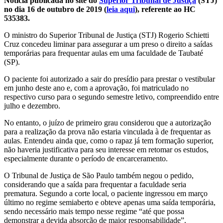
Notícia publicada no site do
Superior Tribunal de Justiça
(STJ)
no dia 16 de outubro de 2019 (
leia aqui
), referente ao HC
535383.
O ministro do Superior Tribunal de Justiça (STJ) Rogerio Schietti
Cruz concedeu liminar para assegurar a um preso o direito a saídas
temporárias para frequentar aulas em uma faculdade de Taubaté
(SP).
O paciente foi autorizado a sair do presídio para prestar o vestibular
em junho deste ano e, com a aprovação, foi matriculado no
respectivo curso para o segundo semestre letivo, compreendido entre
julho e dezembro.
No entanto, o juízo de primeiro grau considerou que a autorização
para a realização da prova não estaria vinculada à de frequentar as
aulas. Entendeu ainda que, como o rapaz já tem formação superior,
não haveria justificativa para seu interesse em retomar os estudos,
especialmente durante o período de encarceramento.
O Tribunal de Justiça de São Paulo também negou o pedido,
considerando que a saída para frequentar a faculdade seria
prematura. Segundo a corte local, o paciente ingressou em março
último no regime semiaberto e obteve apenas uma saída temporária,
sendo necessário mais tempo nesse regime “até que possa
demonstrar a devida absorção de maior responsabilidade”.