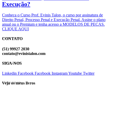
Execução?
Conheça o Curso Prof. Evinis Talon, o curso por assinatura de
Direito Penal, Processo Penal e Execução Penal. Assine o plano
anual ou o Premium e tenha acesso a MODELOS DE PEÇAS.
CLIQUE AQUI
CONTATO
EVINIS TALON
(51) 99927 2030
contato@evinistalon.com
SIGA-NOS
EVINIS TALON
Linkedin
Facebook
Facebook
Instagram
Youtube
Twitter
Veja os meus livros
EVINIS TALON