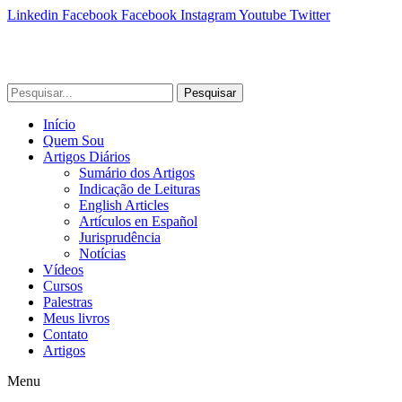
Linkedin
Facebook
Facebook
Instagram
Youtube
Twitter
Pesquisar
Início
Quem Sou
Artigos Diários
Sumário dos Artigos
Indicação de Leituras
English Articles
Artículos en Español
Jurisprudência
Notícias
Vídeos
Cursos
Palestras
Meus livros
Contato
Artigos
Menu