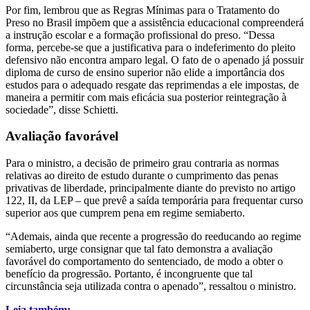
Por fim, lembrou que as Regras Mínimas para o Tratamento do
Preso no Brasil impõem que a assistência educacional compreenderá
a instrução escolar e a formação profissional do preso. “Dessa
forma, percebe-se que a justificativa para o indeferimento do pleito
defensivo não encontra amparo legal. O fato de o apenado já possuir
diploma de curso de ensino superior não elide a importância dos
estudos para o adequado resgate das reprimendas a ele impostas, de
maneira a permitir com mais eficácia sua posterior reintegração à
sociedade”, disse Schietti.
Avaliação favo​​​rável
Para o ministro, a decisão de primeiro grau contraria as normas
relativas ao direito de estudo durante o cumprimento das penas
privativas de liberdade, principalmente diante do previsto no artigo
122, II, da LEP – que prevê a saída temporária para frequentar curso
superior aos que cumprem pena em regime semiaberto.
“Ademais, ainda que recente a progressão do reeducando ao regime
semiaberto, urge consignar que tal fato demonstra a avaliação
favorável do comportamento do sentenciado, de modo a obter o
benefício da progressão. Portanto, é incongruente que tal
circunstância seja utilizada contra o apenado”, ressaltou o ministro.
Leia também: