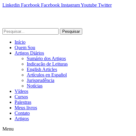
Linkedin
Facebook
Facebook
Instagram
Youtube
Twitter
Pesquisar
Início
Quem Sou
Artigos Diários
Sumário dos Artigos
Indicação de Leituras
English Articles
Artículos en Español
Jurisprudência
Notícias
Vídeos
Cursos
Palestras
Meus livros
Contato
Artigos
Menu