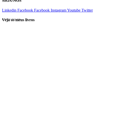
SIGA-NOS
Linkedin
Facebook
Facebook
Instagram
Youtube
Twitter
Veja os meus livros
EVINIS TALON