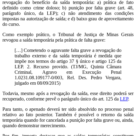
revogação do benefício da saída temporária: a) prática de fato
definido como crime doloso; b) punição por falta grave (art. 48,
parágrafo único, da LEP); c) não atendimento das condições
impostas na autorização de saída; e d) baixo grau de aproveitamento
do curso.
Como exemplo prático, o Tribunal de Justiça de Minas Gerais
revogou a saída temporária pela prática de falta grave:
[…] Cometendo o agravante falta grave a revogação do
trabalho externo e da saída temporária é medida que
impõe nos termos do artigo 37 § único e artigo 125 da
LEP. 2. Recurso provido. (TJ/MG, Quinta Câmara
Criminal, Agravo em Execução Penal
1.0231.08.109177-0/003, Rel. Des. Pedro Vergara,
julgado em 08/09/2015)
Todavia, mesmo após a revogação da saída, esse direito poderá ser
recuperado, conforme prevê o parágrafo único do art. 125 da
LEP
.
Para tanto, o apenado deverá ter sido absolvido no processo penal
relativo ao fato posterior. Também é possível o retorno da saída
temporária quando for cancelada a punição por falta grave ou, ainda,
quando demonstrar merecimento.
Por fim, importa destacar que as saídas temporárias constituem