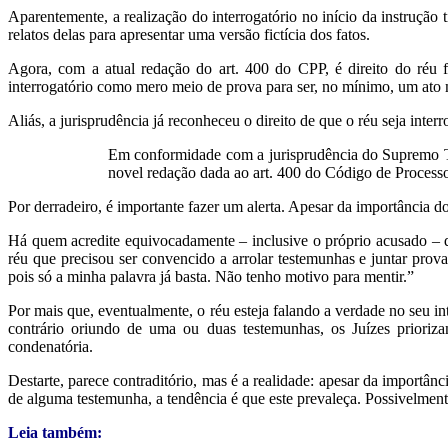
Aparentemente, a realização do interrogatório no início da instrução
relatos delas para apresentar uma versão fictícia dos fatos.
Agora, com a atual redação do art. 400 do CPP, é direito do réu f
interrogatório como mero meio de prova para ser, no mínimo, um ato m
Aliás, a jurisprudência já reconheceu o direito de que o réu seja inter
Em conformidade com a jurisprudência do Supremo Trib
novel redação dada ao art. 400 do Código de Proces
Por derradeiro, é importante fazer um alerta. Apesar da importância d
Há quem acredite equivocadamente – inclusive o próprio acusado – que
réu que precisou ser convencido a arrolar testemunhas e juntar prov
pois só a minha palavra já basta. Não tenho motivo para mentir.”
Por mais que, eventualmente, o réu esteja falando a verdade no seu in
contrário oriundo de uma ou duas testemunhas, os Juízes prioriza
condenatória.
Destarte, parece contraditório, mas é a realidade: apesar da importân
de alguma testemunha, a tendência é que este prevaleça. Possivelmente
Leia também: