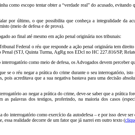
 tinha como escopo tentar obter a “verdade real” do acusado, evitando 
alar por último, o que possibilita que conheça a integralidade da a
isto (meio de defesa e de prova).
rogado ao final até mesmo em ação penal originária nos tribunais:
unal Federal o réu que responde a ação penal originária tem direito de
so Penal (STJ, Quinta Turma, AgRg nos EDcl no HC 227.816/SP, Relato
o interrogatório como meio de defesa, os Advogados devem perceber que 
 se o réu negar a prática do crime durante o seu interrogatório, isto
as, pois acreditava que a sua negativa bastava para uma decisão absol
terrogatório ao negar a prática do crime, deve-se saber que a prática f
m as palavras dos testigos, proferindo, na maioria dos casos (espec
cia do interrogatório como exercício da autodefesa – e por isso deve s
, essa realidade decorre de um fator que já narrei em outro texto (
cliqu