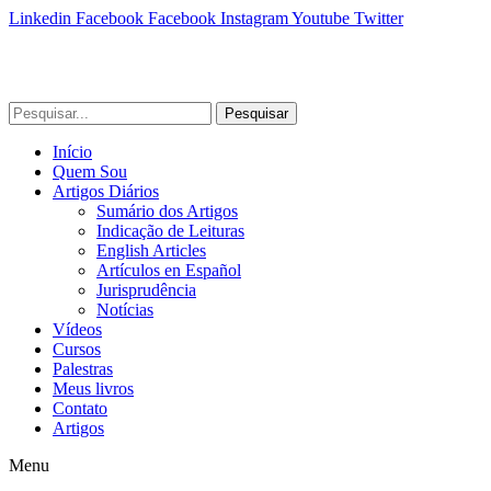
Linkedin
Facebook
Facebook
Instagram
Youtube
Twitter
Pesquisar
Início
Quem Sou
Artigos Diários
Sumário dos Artigos
Indicação de Leituras
English Articles
Artículos en Español
Jurisprudência
Notícias
Vídeos
Cursos
Palestras
Meus livros
Contato
Artigos
Menu