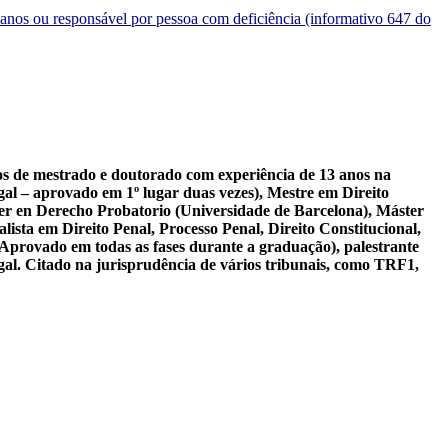
2 anos ou responsável por pessoa com deficiência (informativo 647 do
sos de mestrado e doutorado com experiência de 13 anos na
al – aprovado em 1º lugar duas vezes), Mestre em Direito
er en Derecho Probatorio (Universidade de Barcelona), Máster
ista em Direito Penal, Processo Penal, Direito Constitucional,
 Aprovado em todas as fases durante a graduação), palestrante
gal. Citado na jurisprudência de vários tribunais, como TRF1,