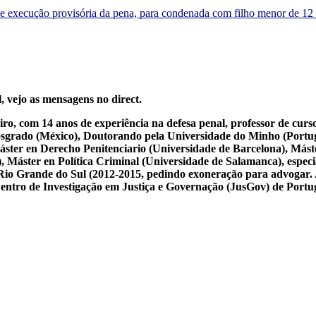
e de execução provisória da pena, para condenada com filho menor de 1
, vejo as mensagens no direct.
iro, com 14 anos de experiência na defesa penal, professor de cur
osgrado (México), Doutorando pela Universidade do Minho (Portug
ster en Derecho Penitenciario (Universidade de Barcelona), Mást
Máster en Política Criminal (Universidade de Salamanca), especial
 do Rio Grande do Sul (2012-2015, pedindo exoneração para advogar.
 Centro de Investigação em Justiça e Governação (JusGov) de Portu