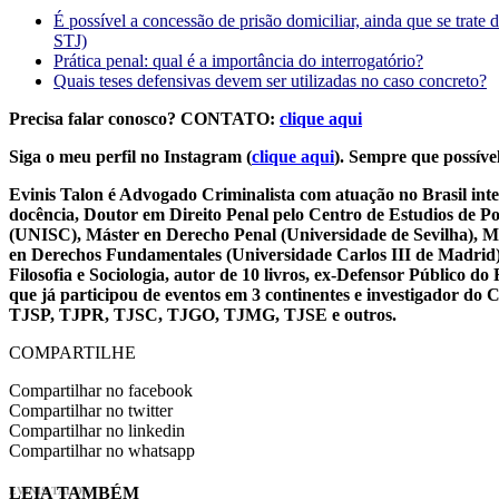
É possível a concessão de prisão domiciliar, ainda que se trat
STJ)
Prática penal: qual é a importância do interrogatório?
Quais teses defensivas devem ser utilizadas no caso concreto?
Precisa falar conosco? CONTATO:
clique aqui
Siga o meu perfil no Instagram (
clique aqui
). Sempre que possível
Evinis Talon é Advogado Criminalista com atuação no Brasil inte
docência, Doutor em Direito Penal pelo Centro de Estudios de P
(UNISC), Máster en Derecho Penal (Universidade de Sevilha), Má
en Derechos Fundamentales (Universidade Carlos III de Madrid), 
Filosofia e Sociologia, autor de 10 livros, ex-Defensor Público
que já participou de eventos em 3 continentes e investigador do
TJSP, TJPR, TJSC, TJGO, TJMG, TJSE e outros.
COMPARTILHE
Compartilhar no facebook
Compartilhar no twitter
Compartilhar no linkedin
Compartilhar no whatsapp
LEIA TAMBÉM
EVINIS TALON