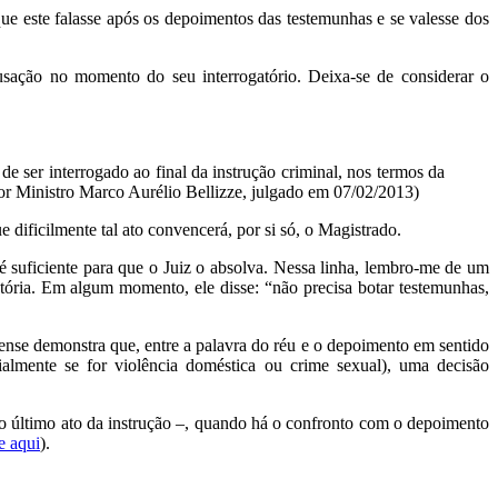
que este falasse após os depoimentos das testemunhas e se valesse dos
cusação no momento do seu interrogatório. Deixa-se de considerar o
 ser interrogado ao final da instrução criminal, nos termos da
r Ministro Marco Aurélio Bellizze, julgado em 07/02/2013)
dificilmente tal ato convencerá, por si só, o Magistrado.
 é suficiente para que o Juiz o absolva. Nessa linha, lembro-me de um
utória. Em algum momento, ele disse: “não precisa botar testemunhas,
orense demonstra que, entre a palavra do réu e o depoimento em sentido
ialmente se for violência doméstica ou crime sexual), uma decisão
er o último ato da instrução –, quando há o confronto com o depoimento
e aqui
).