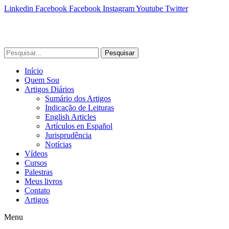
Linkedin
Facebook
Facebook
Instagram
Youtube
Twitter
Pesquisar
Início
Quem Sou
Artigos Diários
Sumário dos Artigos
Indicação de Leituras
English Articles
Artículos en Español
Jurisprudência
Notícias
Vídeos
Cursos
Palestras
Meus livros
Contato
Artigos
Menu