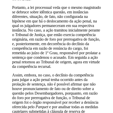
Portanto, a lei processual veda que o mesmo magistrado
se debruce sobre idêntica questão, em instâncias
diferentes, situação, de fato, não configurada na
hipótese em que há o deslocamento da ação penal, na
qual os julgadores permaneceram em sua respectiva
instância. No caso, a ação tramitou inicialmente perante
o Tribunal de Justiça, que então exercia competência
originária, em razão de foro por prerrogativa de função,
e, posteriormente, em decorrência do declínio da
competência em razão de renúncia do cargo, foi
remetida ao juízo de 1º Grau, responsável por prolatar a
sentença que condenou o acusado. Em seguida a ação
penal retornou ao Tribunal de origem, agora em virtude
da competência recursal.
Assim, embora, no caso, o declínio da competência
para julgar a ação penal tenha ocorrido antes da
prolação de sentença, não é possível afirmar que não
houve pronunciamento de fato ou de direito sobre a
questão pelos Desembargadores, porquanto, em razão
do foro por prerrogativa de função, o Tribunal de
origem foi o órgão responsável por receber a denúncia
oferecida pelo
Parquet
e por analisar todas as medidas
cautelares submetidas à cláusula de reserva de