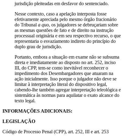
jurisdição pleiteadas em desfavor do sentenciado.
Nesse contexto, caso a apelação interposta fosse
efetivamente apreciada pelo mesmo órgão fracionário
do Tribunal
a quo
, os julgadores se debruçariam sobre
as mesmas questões de fato e de direito na instrução
processual originária e em seu respectivo recurso, o que
representaria o esvaziamento indireto do princípio do
duplo grau de jurisdição.
Portanto, embora a situação em exame não se subsuma
direta e imediatamente ao disposto no art. 252, inciso
III, do CPP, tem-se como inevitável reconhecer o
impedimento dos Desembargadores que atuaram na
ação inicialmente. Isso porque o julgador não deve se
limitar à interpretação literal do dispositivo legal,
cabendo-lhe também agregar interpretação teleológica e
sistemática às normas para aquilatar o exato alcance do
texto legal.
INFORMAÇÕES ADICIONAIS:
LEGISLAÇÃO
Código de Processo Penal (CPP), art. 252, III e art. 253