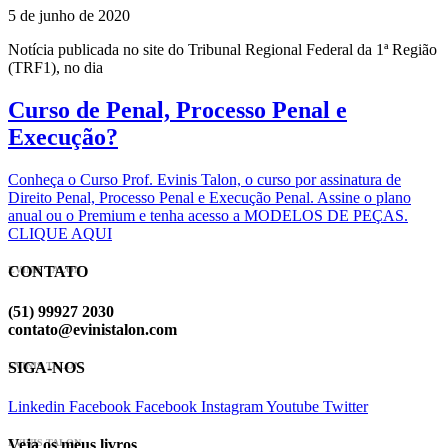
5 de junho de 2020
Notícia publicada no site do Tribunal Regional Federal da 1ª Região
(TRF1), no dia
Curso de Penal, Processo Penal e
Execução?
Conheça o Curso Prof. Evinis Talon, o curso por assinatura de
Direito Penal, Processo Penal e Execução Penal. Assine o plano
anual ou o Premium e tenha acesso a MODELOS DE PEÇAS.
CLIQUE AQUI
CONTATO
EVINIS TALON
(51) 99927 2030
contato@evinistalon.com
SIGA-NOS
EVINIS TALON
Linkedin
Facebook
Facebook
Instagram
Youtube
Twitter
Veja os meus livros
EVINIS TALON