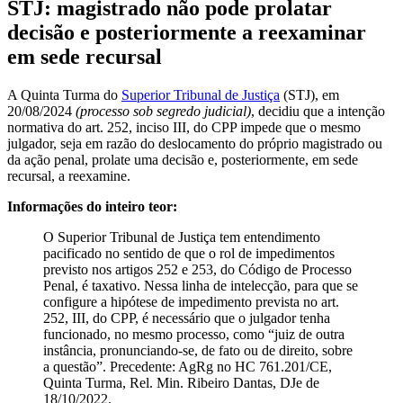
STJ: magistrado não pode prolatar
decisão e posteriormente a reexaminar
em sede recursal
A Quinta Turma do
Superior Tribunal de Justiça
(STJ), em
20/08/2024
(processo sob segredo judicial)
, decidiu que a intenção
normativa do art. 252, inciso III, do CPP impede que o mesmo
julgador, seja em razão do deslocamento do próprio magistrado ou
da ação penal, prolate uma decisão e, posteriormente, em sede
recursal, a reexamine.
Informações do inteiro teor:
O Superior Tribunal de Justiça tem entendimento
pacificado no sentido de que o rol de impedimentos
previsto nos artigos 252 e 253, do Código de Processo
Penal, é taxativo. Nessa linha de intelecção, para que se
configure a hipótese de impedimento prevista no art.
252, III, do CPP, é necessário que o julgador tenha
funcionado, no mesmo processo, como “juiz de outra
instância, pronunciando-se, de fato ou de direito, sobre
a questão”. Precedente: AgRg no HC 761.201/CE,
Quinta Turma, Rel. Min. Ribeiro Dantas, DJe de
18/10/2022.