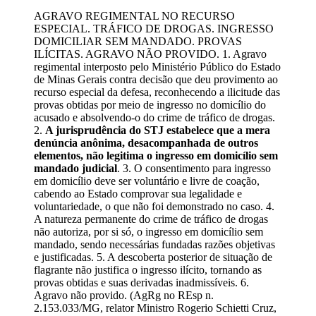
AGRAVO REGIMENTAL NO RECURSO
ESPECIAL. TRÁFICO DE DROGAS. INGRESSO
DOMICILIAR SEM MANDADO. PROVAS
ILÍCITAS. AGRAVO NÃO PROVIDO. 1. Agravo
regimental interposto pelo Ministério Público do Estado
de Minas Gerais contra decisão que deu provimento ao
recurso especial da defesa, reconhecendo a ilicitude das
provas obtidas por meio de ingresso no domicílio do
acusado e absolvendo-o do crime de tráfico de drogas.
2.
A jurisprudência do STJ estabelece que a mera
denúncia anônima, desacompanhada de outros
elementos, não legitima o ingresso em domicílio sem
mandado judicial
. 3. O consentimento para ingresso
em domicílio deve ser voluntário e livre de coação,
cabendo ao Estado comprovar sua legalidade e
voluntariedade, o que não foi demonstrado no caso. 4.
A natureza permanente do crime de tráfico de drogas
não autoriza, por si só, o ingresso em domicílio sem
mandado, sendo necessárias fundadas razões objetivas
e justificadas. 5. A descoberta posterior de situação de
flagrante não justifica o ingresso ilícito, tornando as
provas obtidas e suas derivadas inadmissíveis. 6.
Agravo não provido. (AgRg no REsp n.
2.153.033/MG, relator Ministro Rogerio Schietti Cruz,