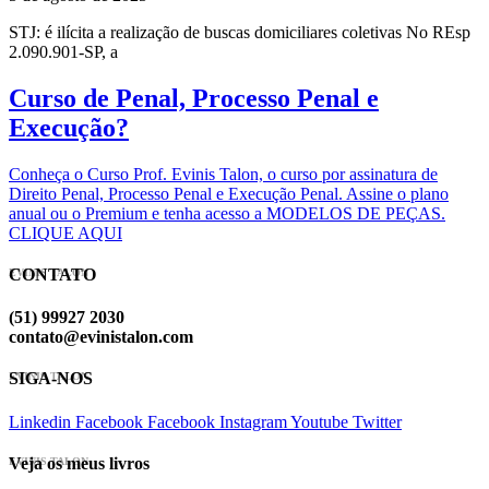
STJ: é ilícita a realização de buscas domiciliares coletivas No REsp
2.090.901-SP, a
Curso de Penal, Processo Penal e
Execução?
Conheça o Curso Prof. Evinis Talon, o curso por assinatura de
Direito Penal, Processo Penal e Execução Penal. Assine o plano
anual ou o Premium e tenha acesso a MODELOS DE PEÇAS.
CLIQUE AQUI
CONTATO
EVINIS TALON
(51) 99927 2030
contato@evinistalon.com
SIGA-NOS
EVINIS TALON
Linkedin
Facebook
Facebook
Instagram
Youtube
Twitter
Veja os meus livros
EVINIS TALON