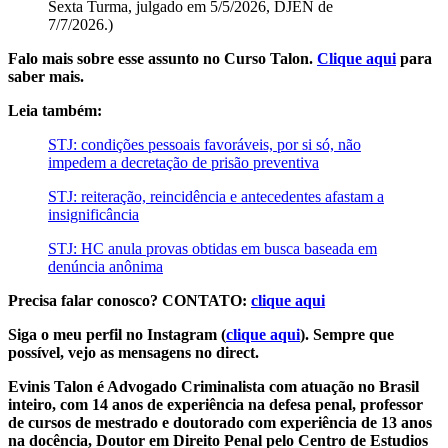
Sexta Turma, julgado em 5/5/2026, DJEN de
7/7/2026.)
Falo mais sobre esse assunto no Curso Talon.
Clique aqui
para
saber mais.
Leia também:
STJ: condições pessoais favoráveis, por si só, não
impedem a decretação de prisão preventiva
STJ: reiteração, reincidência e antecedentes afastam a
insignificância
STJ: HC anula provas obtidas em busca baseada em
denúncia anônima
Precisa falar conosco? CONTATO:
clique aqui
Siga o meu perfil no Instagram (
clique aqui
). Sempre que
possível, vejo as mensagens no direct.
Evinis Talon é Advogado Criminalista com atuação no Brasil
inteiro, com 14 anos de experiência na defesa penal, professor
de cursos de mestrado e doutorado com experiência de 13 anos
na docência, Doutor em Direito Penal pelo Centro de Estudios