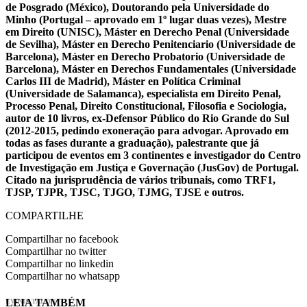
de Posgrado (México), Doutorando pela Universidade do
Minho (Portugal – aprovado em 1º lugar duas vezes), Mestre
em Direito (UNISC), Máster en Derecho Penal (Universidade
de Sevilha), Máster en Derecho Penitenciario (Universidade de
Barcelona), Máster en Derecho Probatorio (Universidade de
Barcelona), Máster en Derechos Fundamentales (Universidade
Carlos III de Madrid), Máster en Política Criminal
(Universidade de Salamanca), especialista em Direito Penal,
Processo Penal, Direito Constitucional, Filosofia e Sociologia,
autor de 10 livros, ex-Defensor Público do Rio Grande do Sul
(2012-2015, pedindo exoneração para advogar. Aprovado em
todas as fases durante a graduação), palestrante que já
participou de eventos em 3 continentes e investigador do Centro
de Investigação em Justiça e Governação (JusGov) de Portugal.
Citado na jurisprudência de vários tribunais, como TRF1,
TJSP, TJPR, TJSC, TJGO, TJMG, TJSE e outros.
COMPARTILHE
Compartilhar no facebook
Compartilhar no twitter
Compartilhar no linkedin
Compartilhar no whatsapp
LEIA TAMBÉM
EVINIS TALON