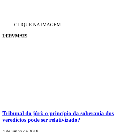
CLIQUE NA IMAGEM
LEIA MAIS
EVINIS TALON
Tribunal do júri: o princípio da soberania dos
veredictos pode ser relativizado?
4 de junho de 2018