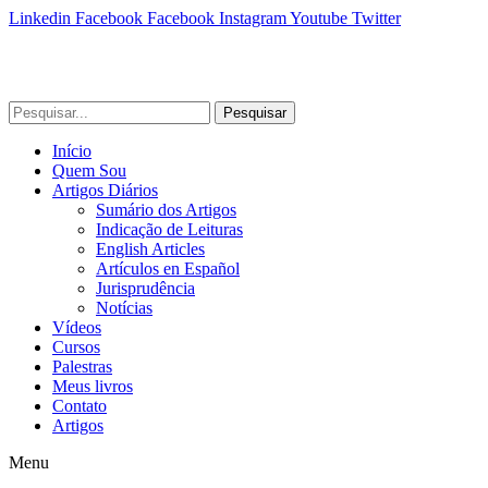
Linkedin
Facebook
Facebook
Instagram
Youtube
Twitter
Pesquisar
Início
Quem Sou
Artigos Diários
Sumário dos Artigos
Indicação de Leituras
English Articles
Artículos en Español
Jurisprudência
Notícias
Vídeos
Cursos
Palestras
Meus livros
Contato
Artigos
Menu