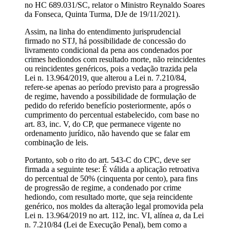
no HC 689.031/SC, relator o Ministro Reynaldo Soares
da Fonseca, Quinta Turma, DJe de 19/11/2021).
Assim, na linha do entendimento jurisprudencial
firmado no STJ, há possibilidade de concessão do
livramento condicional da pena aos condenados por
crimes hediondos com resultado morte, não reincidentes
ou reincidentes genéricos, pois a vedação trazida pela
Lei n. 13.964/2019, que alterou a Lei n. 7.210/84,
refere-se apenas ao período previsto para a progressão
de regime, havendo a possibilidade de formulação de
pedido do referido benefício posteriormente, após o
cumprimento do percentual estabelecido, com base no
art. 83, inc. V, do CP, que permanece vigente no
ordenamento jurídico, não havendo que se falar em
combinação de leis.
Portanto, sob o rito do art. 543-C do CPC, deve ser
firmada a seguinte tese: É válida a aplicação retroativa
do percentual de 50% (cinquenta por cento), para fins
de progressão de regime, a condenado por crime
hediondo, com resultado morte, que seja reincidente
genérico, nos moldes da alteração legal promovida pela
Lei n. 13.964/2019 no art. 112, inc. VI, alínea
a
, da Lei
n. 7.210/84 (Lei de Execução Penal), bem como a