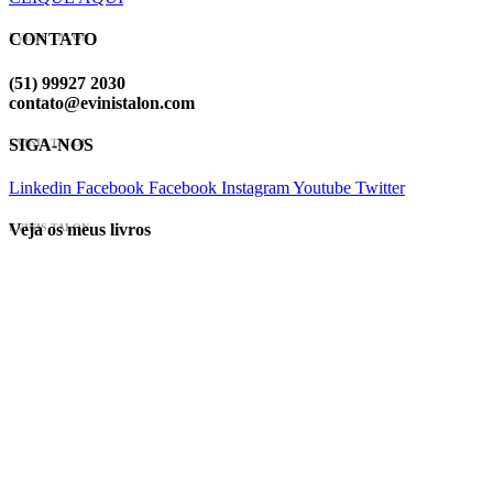
CONTATO
EVINIS TALON
(51) 99927 2030
contato@evinistalon.com
SIGA-NOS
EVINIS TALON
Linkedin
Facebook
Facebook
Instagram
Youtube
Twitter
Veja os meus livros
EVINIS TALON