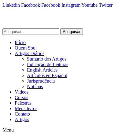
Linkedin
Facebook
Facebook
Instagram
Youtube
Twitter
Pesquisar
Início
Quem Sou
Artigos Diários
Sumário dos Artigos
Indicação de Leituras
English Articles
Artículos en Español
Jurisprudência
Notícias
Vídeos
Cursos
Palestras
Meus livros
Contato
Artigos
Menu