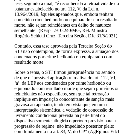
tese, segundo a qual, “é reconhecida a retroatividade do
patamar estabelecido no art. 112, V, da Lei n.
13.964/2019, àqueles apenados que, embora tenham
cometido crime hediondo ou equiparado sem resultado
morte, não sejam reincidentes em delito de natureza
semelhante” (REsp 1.910.240/MG, Rel. Ministro
Rogério Schietti Cruz, Terceira Seção, DJe 31/5/2021).
Contudo, essa tese aprovada pela Terceira Seção do
STJ não contemplou, de forma expressa, a situação dos
condenados por crime hediondo ou equiparado com
resultado morte.
Sobre o tema, o STJ firmou jurisprudência no sentido
de que é “possível aplicação retroativa do art. 112, VI,
‘a’, da LEP aos condenados por crime hediondo ou
equiparado com resultado morte que sejam primários ou
reincidentes não específicos, sem que tal retroação
implique em imposição concomitante de sanção mais
gravosa ao apenado, tendo em vista que, em uma
interpretação sistemática, a vedação de concessão de
livramento condicional prevista na parte final do
dispositivo somente atingiria o período previsto para a
progressão de regime, não impedindo posterior pleito
com fundamento no art. 83, V, do CP” (AgRg nos Edcl