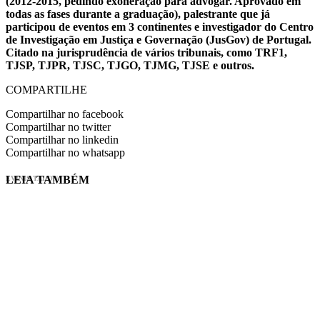
(2012-2015, pedindo exoneração para advogar. Aprovado em
todas as fases durante a graduação), palestrante que já
participou de eventos em 3 continentes e investigador do Centro
de Investigação em Justiça e Governação (JusGov) de Portugal.
Citado na jurisprudência de vários tribunais, como TRF1,
TJSP, TJPR, TJSC, TJGO, TJMG, TJSE e outros.
COMPARTILHE
Compartilhar no facebook
Compartilhar no twitter
Compartilhar no linkedin
Compartilhar no whatsapp
LEIA TAMBÉM
EVINIS TALON