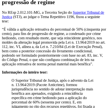
progressão de regime
No REsp 2.012.101-MG, a Terceira Seção do
Superior Tribunal de
Justiça
(STJ), ao julgar o Tema Repetitivo 1196, fixou a seguinte
tese:
“É válida a aplicação retroativa do percentual de 50% (cinquenta por
cento), para fins de progressão de regime, a condenado por crime
hediondo, com resultado morte, que seja reincidente genérico, nos
moldes da alteração legal promovida pela Lei n. 13.964/2019 no art.
112, inc. VI, alínea a, da Lei n. 7.210/84 (Lei de Execução Penal),
bem como a posterior concessão do livramento condicional,
podendo ser formulado posteriormente com base no art. 83, inc. V,
do Código Penal, o que não configura combinação de leis na
aplicação retroativa de norma penal material mais benéfica”.
Informações do inteiro teor:
O Superior Tribunal de Justiça, após o advento da Lei
n. 13.964/2019 (Pacote Anticrime), formou
jurisprudência no sentido de adotar interpretação mais
benéfica aos apenados, exigindo a reincidência
específica em crime hediondo para a aplicação do
percentual de 60% (sessenta por cento). E, em
julgamento no rito dos recursos repetitivos, foi fixada a