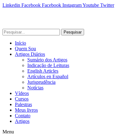
Linkedin
Facebook
Facebook
Instagram
Youtube
Twitter
Pesquisar
Início
Quem Sou
Artigos Diários
Sumário dos Artigos
Indicação de Leituras
English Articles
Artículos en Español
Jurisprudência
Notícias
Vídeos
Cursos
Palestras
Meus livros
Contato
Artigos
Menu