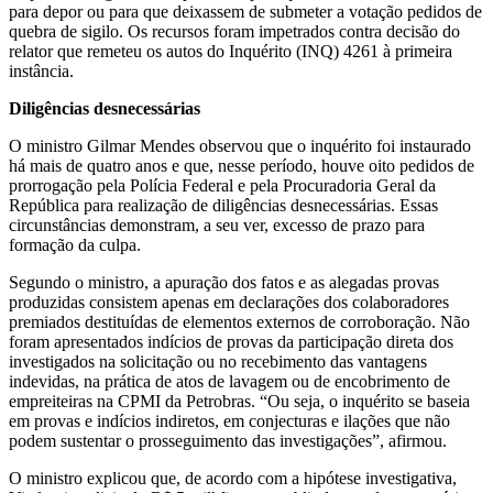
para depor ou para que deixassem de submeter a votação pedidos de
quebra de sigilo. Os recursos foram impetrados contra decisão do
relator que remeteu os autos do Inquérito (INQ) 4261 à primeira
instância.
Diligências desnecessárias
O ministro Gilmar Mendes observou que o inquérito foi instaurado
há mais de quatro anos e que, nesse período, houve oito pedidos de
prorrogação pela Polícia Federal e pela Procuradoria Geral da
República para realização de diligências desnecessárias. Essas
circunstâncias demonstram, a seu ver, excesso de prazo para
formação da culpa.
Segundo o ministro, a apuração dos fatos e as alegadas provas
produzidas consistem apenas em declarações dos colaboradores
premiados destituídas de elementos externos de corroboração. Não
foram apresentados indícios de provas da participação direta dos
investigados na solicitação ou no recebimento das vantagens
indevidas, na prática de atos de lavagem ou de encobrimento de
empreiteiras na CPMI da Petrobras. “Ou seja, o inquérito se baseia
em provas e indícios indiretos, em conjecturas e ilações que não
podem sustentar o prosseguimento das investigações”, afirmou.
O ministro explicou que, de acordo com a hipótese investigativa,