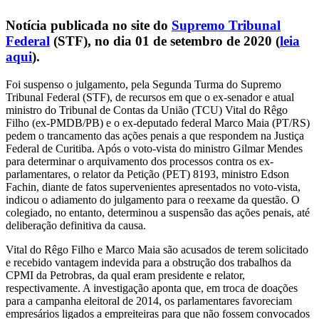
Notícia publicada no site do
Supremo Tribunal
Federal
(STF), no dia 01 de setembro de 2020 (
leia
aqui
).
Foi suspenso o julgamento, pela Segunda Turma do Supremo
Tribunal Federal (STF), de recursos em que o ex-senador e atual
ministro do Tribunal de Contas da União (TCU) Vital do Rêgo
Filho (ex-PMDB/PB) e o ex-deputado federal Marco Maia (PT/RS)
pedem o trancamento das ações penais a que respondem na Justiça
Federal de Curitiba. Após o voto-vista do ministro Gilmar Mendes
para determinar o arquivamento dos processos contra os ex-
parlamentares, o relator da Petição (PET) 8193, ministro Edson
Fachin, diante de fatos supervenientes apresentados no voto-vista,
indicou o adiamento do julgamento para o reexame da questão. O
colegiado, no entanto, determinou a suspensão das ações penais, até
deliberação definitiva da causa.
Vital do Rêgo Filho e Marco Maia são acusados de terem solicitado
e recebido vantagem indevida para a obstrução dos trabalhos da
CPMI da Petrobras, da qual eram presidente e relator,
respectivamente. A investigação aponta que, em troca de doações
para a campanha eleitoral de 2014, os parlamentares favoreciam
empresários ligados a empreiteiras para que não fossem convocados