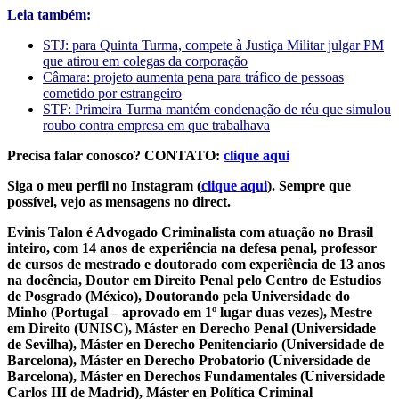
Leia também:
STJ: para Quinta Turma, compete à Justiça Militar julgar PM
que atirou em colegas da corporação
Câmara: projeto aumenta pena para tráfico de pessoas
cometido por estrangeiro
STF: Primeira Turma mantém condenação de réu que simulou
roubo contra empresa em que trabalhava
Precisa falar conosco? CONTATO:
clique aqui
Siga o meu perfil no Instagram (
clique aqui
). Sempre que
possível, vejo as mensagens no direct.
Evinis Talon é Advogado Criminalista com atuação no Brasil
inteiro, com 14 anos de experiência na defesa penal, professor
de cursos de mestrado e doutorado com experiência de 13 anos
na docência, Doutor em Direito Penal pelo Centro de Estudios
de Posgrado (México), Doutorando pela Universidade do
Minho (Portugal – aprovado em 1º lugar duas vezes), Mestre
em Direito (UNISC), Máster en Derecho Penal (Universidade
de Sevilha), Máster en Derecho Penitenciario (Universidade de
Barcelona), Máster en Derecho Probatorio (Universidade de
Barcelona), Máster en Derechos Fundamentales (Universidade
Carlos III de Madrid), Máster en Política Criminal