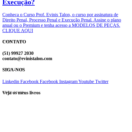
Execução?
Conheça o Curso Prof. Evinis Talon, o curso por assinatura de
Direito Penal, Processo Penal e Execução Penal. Assine o plano
anual ou o Premium e tenha acesso a MODELOS DE PEÇAS.
CLIQUE AQUI
CONTATO
EVINIS TALON
(51) 99927 2030
contato@evinistalon.com
SIGA-NOS
EVINIS TALON
Linkedin
Facebook
Facebook
Instagram
Youtube
Twitter
Veja os meus livros
EVINIS TALON