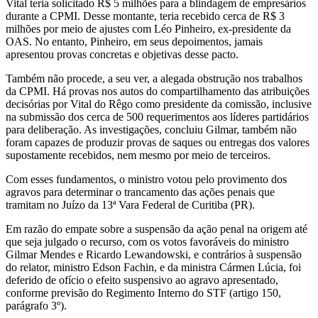
Vital teria solicitado R$ 5 milhões para a blindagem de empresários
durante a CPMI. Desse montante, teria recebido cerca de R$ 3
milhões por meio de ajustes com Léo Pinheiro, ex-presidente da
OAS. No entanto, Pinheiro, em seus depoimentos, jamais
apresentou provas concretas e objetivas desse pacto.
Também não procede, a seu ver, a alegada obstrução nos trabalhos
da CPMI. Há provas nos autos do compartilhamento das atribuições
decisórias por Vital do Rêgo como presidente da comissão, inclusive
na submissão dos cerca de 500 requerimentos aos líderes partidários
para deliberação. As investigações, concluiu Gilmar, também não
foram capazes de produzir provas de saques ou entregas dos valores
supostamente recebidos, nem mesmo por meio de terceiros.
Com esses fundamentos, o ministro votou pelo provimento dos
agravos para determinar o trancamento das ações penais que
tramitam no Juízo da 13ª Vara Federal de Curitiba (PR).
Em razão do empate sobre a suspensão da ação penal na origem até
que seja julgado o recurso, com os votos favoráveis do ministro
Gilmar Mendes e Ricardo Lewandowski, e contrários à suspensão
do relator, ministro Edson Fachin, e da ministra Cármen Lúcia, foi
deferido de ofício o efeito suspensivo ao agravo apresentado,
conforme previsão do Regimento Interno do STF (artigo 150,
parágrafo 3º).