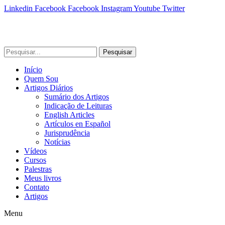
Linkedin
Facebook
Facebook
Instagram
Youtube
Twitter
Pesquisar
Início
Quem Sou
Artigos Diários
Sumário dos Artigos
Indicação de Leituras
English Articles
Artículos en Español
Jurisprudência
Notícias
Vídeos
Cursos
Palestras
Meus livros
Contato
Artigos
Menu