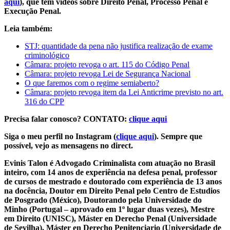
aqui
), que tem vídeos sobre Direito Penal, Processo Penal e
Execução Penal.
Leia também:
STJ: quantidade da pena não justifica realização de exame
criminológico
Câmara: projeto revoga o art. 115 do Código Penal
Câmara: projeto revoga Lei de Segurança Nacional
O que faremos com o regime semiaberto?
Câmara: projeto revoga item da Lei Anticrime previsto no art.
316 do CPP
Precisa falar conosco? CONTATO:
clique aqui
Siga o meu perfil no Instagram (
clique aqui
). Sempre que
possível, vejo as mensagens no direct.
Evinis Talon é Advogado Criminalista com atuação no Brasil
inteiro, com 14 anos de experiência na defesa penal, professor
de cursos de mestrado e doutorado com experiência de 13 anos
na docência, Doutor em Direito Penal pelo Centro de Estudios
de Posgrado (México), Doutorando pela Universidade do
Minho (Portugal – aprovado em 1º lugar duas vezes), Mestre
em Direito (UNISC), Máster en Derecho Penal (Universidade
de Sevilha), Máster en Derecho Penitenciario (Universidade de