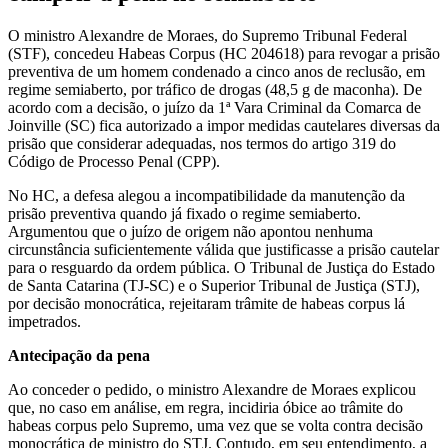
O ministro Alexandre de Moraes, do Supremo Tribunal Federal
(STF), concedeu Habeas Corpus (HC 204618) para revogar a prisão
preventiva de um homem condenado a cinco anos de reclusão, em
regime semiaberto, por tráfico de drogas (48,5 g de maconha). De
acordo com a decisão, o juízo da 1ª Vara Criminal da Comarca de
Joinville (SC) fica autorizado a impor medidas cautelares diversas da
prisão que considerar adequadas, nos termos do artigo 319 do
Código de Processo Penal (CPP).
No HC, a defesa alegou a incompatibilidade da manutenção da
prisão preventiva quando já fixado o regime semiaberto.
Argumentou que o juízo de origem não apontou nenhuma
circunstância suficientemente válida que justificasse a prisão cautelar
para o resguardo da ordem pública. O Tribunal de Justiça do Estado
de Santa Catarina (TJ-SC) e o Superior Tribunal de Justiça (STJ),
por decisão monocrática, rejeitaram trâmite de habeas corpus lá
impetrados.
Antecipação da pena
Ao conceder o pedido, o ministro Alexandre de Moraes explicou
que, no caso em análise, em regra, incidiria óbice ao trâmite do
habeas corpus pelo Supremo, uma vez que se volta contra decisão
monocrática de ministro do STJ. Contudo, em seu entendimento, a