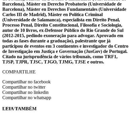
Barcelona), Máster en Derecho Probatorio (Universidade de
Barcelona), Máster en Derechos Fundamentales (Universidade
Carlos III de Madrid), Máster en Política Criminal
(Universidade de Salamanca), especialista em Direito Penal,
Processo Penal, Direito Constitucional, Filosofia e Sociologia,
autor de 10 livros, ex-Defensor Público do Rio Grande do Sul
(2012-2015, pedindo exoneração para advogar. Aprovado em
todas as fases durante a graduação), palestrante que já
participou de eventos em 3 continentes e investigador do Centro
de Investigação em Justiça e Governação (JusGov) de Portugal.
Citado na jurisprudência de vários tribunais, como TRF1,
TJSP, TJPR, TJSC, TJGO, TJMG, TJSE e outros.
COMPARTILHE
Compartilhar no facebook
Compartilhar no twitter
Compartilhar no linkedin
Compartilhar no whatsapp
LEIA TAMBÉM
EVINIS TALON