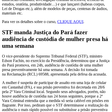
estudos, oratória, produtividade…) e que lançarei (habeas corpus,
Lei de Drogas etc.), além de modelos de peças, centenas de áudios,
materiais etc.
Para ver os detalhes sobre o curso,
CLIQUE AQUI
.
STF manda Justiça do Pará fazer
audiência de custódia de mulher presa há
uma semana
O vice-presidente do Supremo Tribunal Federal (STF), ministro
Edson Fachin, no exercício da Presidência, determinou que a Justiça
do Pará promova, em 24h, audiência de custódia de uma mulher
presa preventivamente há uma semana. A decisão foi tomada
na Reclamação (RCL) 69588, apresentada pela defesa da acusada.
A mulher é suspeita de participar de assalto em uma loja de celular
em Castanhal (PA), e sua prisão preventiva foi decretada em 28/6
pela 2ª Vara Criminal local. Segundo seus advogados, porém, não
houve audiência de custódia nas 24 horas seguintes, porque a 2ª
Vara Criminal entendia que a medida só seria cabível em prisões em
flagrante. Por isso, pediram que o STF determinasse a realização da
audiência o mais rápido possível ou substituísse a prisão preventiva