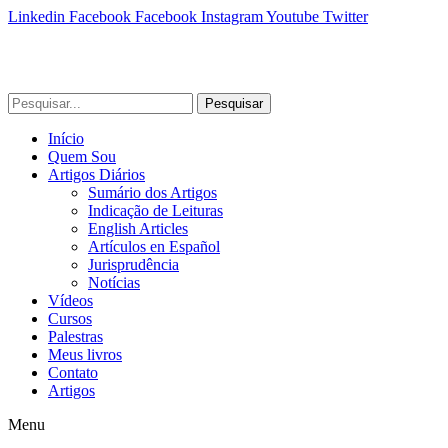
Linkedin
Facebook
Facebook
Instagram
Youtube
Twitter
Pesquisar
Início
Quem Sou
Artigos Diários
Sumário dos Artigos
Indicação de Leituras
English Articles
Artículos en Español
Jurisprudência
Notícias
Vídeos
Cursos
Palestras
Meus livros
Contato
Artigos
Menu