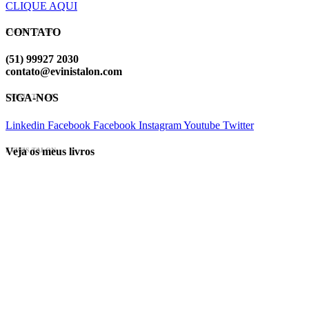
CLIQUE AQUI
CONTATO
EVINIS TALON
(51) 99927 2030
contato@evinistalon.com
SIGA-NOS
EVINIS TALON
Linkedin
Facebook
Facebook
Instagram
Youtube
Twitter
Veja os meus livros
EVINIS TALON