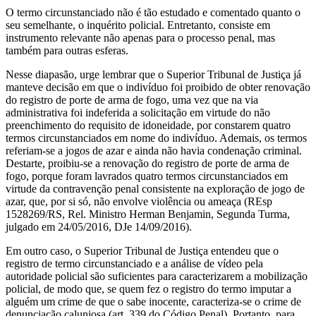
O termo circunstanciado não é tão estudado e comentado quanto o
seu semelhante, o inquérito policial. Entretanto, consiste em
instrumento relevante não apenas para o processo penal, mas
também para outras esferas.
Nesse diapasão, urge lembrar que o Superior Tribunal de Justiça já
manteve decisão em que o indivíduo foi proibido de obter renovação
do registro de porte de arma de fogo, uma vez que na via
administrativa foi indeferida a solicitação em virtude do não
preenchimento do requisito de idoneidade, por constarem quatro
termos circunstanciados em nome do indivíduo. Ademais, os termos
referiam-se a jogos de azar e ainda não havia condenação criminal.
Destarte, proibiu-se a renovação do registro de porte de arma de
fogo, porque foram lavrados quatro termos circunstanciados em
virtude da contravenção penal consistente na exploração de jogo de
azar, que, por si só, não envolve violência ou ameaça (REsp
1528269/RS, Rel. Ministro Herman Benjamin, Segunda Turma,
julgado em 24/05/2016, DJe 14/09/2016).
Em outro caso, o Superior Tribunal de Justiça entendeu que o
registro de termo circunstanciado e a análise de vídeo pela
autoridade policial são suficientes para caracterizarem a mobilização
policial, de modo que, se quem fez o registro do termo imputar a
alguém um crime de que o sabe inocente, caracteriza-se o crime de
denunciação caluniosa (art. 339 do Código Penal). Portanto, para