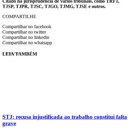
Citado na jurisprudência de vários tribunais, como TRF1,
TJSP, TJPR, TJSC, TJGO, TJMG, TJSE e outros.
COMPARTILHE
Compartilhar no facebook
Compartilhar no twitter
Compartilhar no linkedin
Compartilhar no whatsapp
LEIA TAMBÉM
EVINIS TALON
STJ: recusa injustificada ao trabalho constitui falta
grave