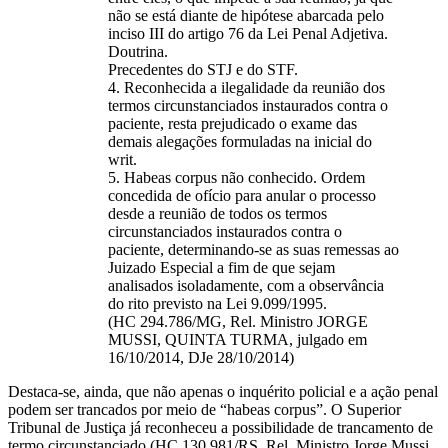
não se está diante de hipótese abarcada pelo
inciso III do artigo 76 da Lei Penal Adjetiva.
Doutrina.
Precedentes do STJ e do STF.
4. Reconhecida a ilegalidade da reunião dos
termos circunstanciados instaurados contra o
paciente, resta prejudicado o exame das
demais alegações formuladas na inicial do
writ.
5. Habeas corpus não conhecido. Ordem
concedida de ofício para anular o processo
desde a reunião de todos os termos
circunstanciados instaurados contra o
paciente, determinando-se as suas remessas ao
Juizado Especial a fim de que sejam
analisados isoladamente, com a observância
do rito previsto na Lei 9.099/1995.
(HC 294.786/MG, Rel. Ministro JORGE
MUSSI, QUINTA TURMA, julgado em
16/10/2014, DJe 28/10/2014)
Destaca-se, ainda, que não apenas o inquérito policial e a ação penal
podem ser trancados por meio de “habeas corpus”. O Superior
Tribunal de Justiça já reconheceu a possibilidade de trancamento de
termo circunstanciado (HC 130.981/RS, Rel. Ministro Jorge Mussi,