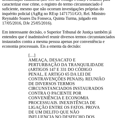
caracterizar esse crime, o registro do termo circunstanciado é
suficiente, mesmo que não ocorram investigações próprias do
inquérito policial (AgRg no REsp 1471751/GO, Rel. Ministro
Reynaldo Soares Da Fonseca, Quinta Turma, julgado em
17/05/2016, DJe 25/05/2016).
Em interessante decisão, o Superior Tribunal de Justiça também já
entendeu que é inadmissível reunir diversos termos circunstanciados
instaurados contra a mesma pessoa apenas por conveniência e
economia processuais. Eis a ementa da decisão:
[…]
AMEAÇA, DESACATO E
PERTURBAÇÃO DA TRANQUILIDADE
(ARTIGOS 147 E 331 DO CÓDIGO
PENAL, E ARTIGO 65 DA LEI DE
CONTRAVENÇÕES PENAIS). REUNIÃO
DE DIVERSOS TERMOS
CIRCUNSTANCIADOS INSTAURADOS
CONTRA O PACIENTE POR
CONVENIÊNCIA E ECONOMIA
PROCESSUAIS. INEXISTÊNCIA DE
LIGAÇÃO ENTRE OS FATOS. PROVA
DE UM DELITO QUE NÃO
INFLUENCIA NO DESFECHO DOS