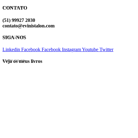
CONTATO
EVINIS TALON
(51) 99927 2030
contato@evinistalon.com
SIGA-NOS
EVINIS TALON
Linkedin
Facebook
Facebook
Instagram
Youtube
Twitter
Veja os meus livros
EVINIS TALON