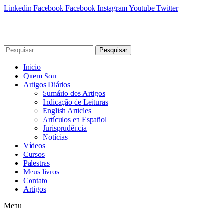
Linkedin
Facebook
Facebook
Instagram
Youtube
Twitter
Pesquisar
Início
Quem Sou
Artigos Diários
Sumário dos Artigos
Indicação de Leituras
English Articles
Artículos en Español
Jurisprudência
Notícias
Vídeos
Cursos
Palestras
Meus livros
Contato
Artigos
Menu