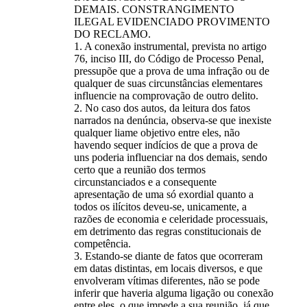
DEMAIS. CONSTRANGIMENTO
ILEGAL EVIDENCIADO PROVIMENTO
DO RECLAMO.
1. A conexão instrumental, prevista no artigo
76, inciso III, do Código de Processo Penal,
pressupõe que a prova de uma infração ou de
qualquer de suas circunstâncias elementares
influencie na comprovação de outro delito.
2. No caso dos autos, da leitura dos fatos
narrados na denúncia, observa-se que inexiste
qualquer liame objetivo entre eles, não
havendo sequer indícios de que a prova de
uns poderia influenciar na dos demais, sendo
certo que a reunião dos termos
circunstanciados e a consequente
apresentação de uma só exordial quanto a
todos os ilícitos deveu-se, unicamente, a
razões de economia e celeridade processuais,
em detrimento das regras constitucionais de
competência.
3. Estando-se diante de fatos que ocorreram
em datas distintas, em locais diversos, e que
envolveram vítimas diferentes, não se pode
inferir que haveria alguma ligação ou conexão
entre eles, o que impede a sua reunião, já que