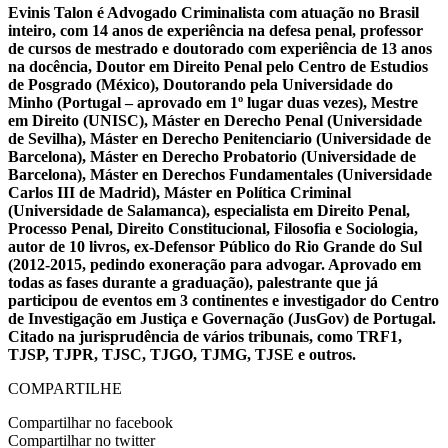
Evinis Talon é Advogado Criminalista com atuação no Brasil
inteiro, com 14 anos de experiência na defesa penal, professor
de cursos de mestrado e doutorado com experiência de 13 anos
na docência, Doutor em Direito Penal pelo Centro de Estudios
de Posgrado (México), Doutorando pela Universidade do
Minho (Portugal – aprovado em 1º lugar duas vezes), Mestre
em Direito (UNISC), Máster en Derecho Penal (Universidade
de Sevilha), Máster en Derecho Penitenciario (Universidade de
Barcelona), Máster en Derecho Probatorio (Universidade de
Barcelona), Máster en Derechos Fundamentales (Universidade
Carlos III de Madrid), Máster en Política Criminal
(Universidade de Salamanca), especialista em Direito Penal,
Processo Penal, Direito Constitucional, Filosofia e Sociologia,
autor de 10 livros, ex-Defensor Público do Rio Grande do Sul
(2012-2015, pedindo exoneração para advogar. Aprovado em
todas as fases durante a graduação), palestrante que já
participou de eventos em 3 continentes e investigador do Centro
de Investigação em Justiça e Governação (JusGov) de Portugal.
Citado na jurisprudência de vários tribunais, como TRF1,
TJSP, TJPR, TJSC, TJGO, TJMG, TJSE e outros.
COMPARTILHE
Compartilhar no facebook
Compartilhar no twitter