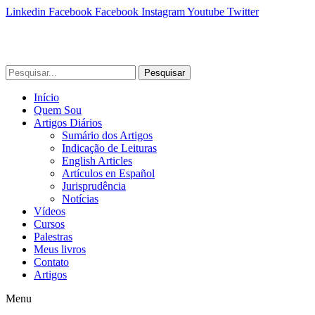
Linkedin
Facebook
Facebook
Instagram
Youtube
Twitter
Pesquisar
Início
Quem Sou
Artigos Diários
Sumário dos Artigos
Indicação de Leituras
English Articles
Artículos en Español
Jurisprudência
Notícias
Vídeos
Cursos
Palestras
Meus livros
Contato
Artigos
Menu