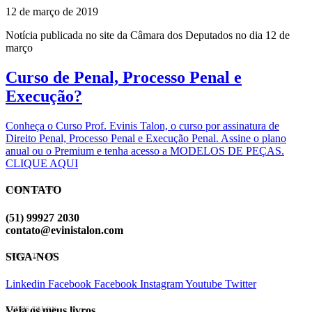
12 de março de 2019
Notícia publicada no site da Câmara dos Deputados no dia 12 de
março
Curso de Penal, Processo Penal e
Execução?
Conheça o Curso Prof. Evinis Talon, o curso por assinatura de
Direito Penal, Processo Penal e Execução Penal. Assine o plano
anual ou o Premium e tenha acesso a MODELOS DE PEÇAS.
CLIQUE AQUI
CONTATO
EVINIS TALON
(51) 99927 2030
contato@evinistalon.com
SIGA-NOS
EVINIS TALON
Linkedin
Facebook
Facebook
Instagram
Youtube
Twitter
Veja os meus livros
EVINIS TALON