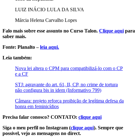
LUIZ INÁCIO LULA DA SILVA
Márcia Helena Carvalho Lopes
Falo mais sobre esse assunto no Curso Talon.
Clique aqui
para
saber mais.
Fonte: Planalto –
leia aqui.
Leia também:
Nova lei altera o CPM para compatibilizá-lo com o CP
e a CF
STJ: agravante do art. 61, II, CP, no crime de tortura
não configura bis in idem (Informativo 799)
Câmara: projeto reforça proibição de legítima defesa da
honra em feminicídios
Precisa falar conosco? CONTATO:
clique aqui
Siga o meu perfil no Instagram (
clique aqui
). Sempre que
possível, vejo as mensagens no direct.