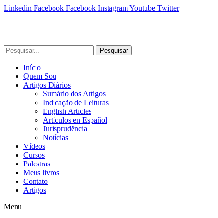
Linkedin
Facebook
Facebook
Instagram
Youtube
Twitter
Pesquisar
Início
Quem Sou
Artigos Diários
Sumário dos Artigos
Indicação de Leituras
English Articles
Artículos en Español
Jurisprudência
Notícias
Vídeos
Cursos
Palestras
Meus livros
Contato
Artigos
Menu