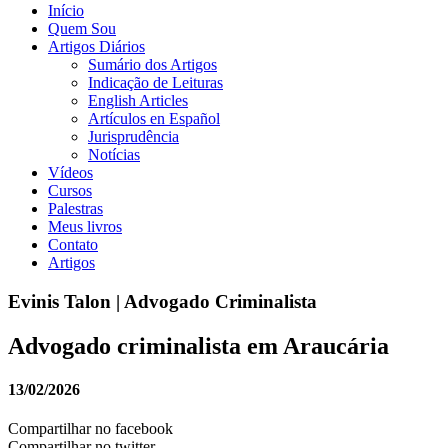
Início
Quem Sou
Artigos Diários
Sumário dos Artigos
Indicação de Leituras
English Articles
Artículos en Español
Jurisprudência
Notícias
Vídeos
Cursos
Palestras
Meus livros
Contato
Artigos
Evinis Talon | Advogado Criminalista
Advogado criminalista em Araucária
13/02/2026
Compartilhar no facebook
Compartilhar no twitter