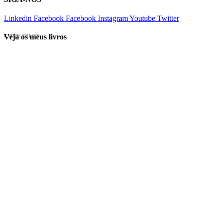
Linkedin
Facebook
Facebook
Instagram
Youtube
Twitter
Veja os meus livros
EVINIS TALON