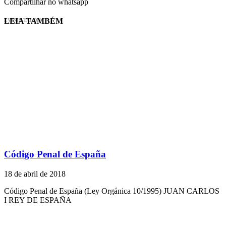
Compartilhar no whatsapp
LEIA TAMBÉM
EVINIS TALON
Código Penal de España
18 de abril de 2018
Código Penal de España (Ley Orgánica 10/1995) JUAN CARLOS
I REY DE ESPAÑA