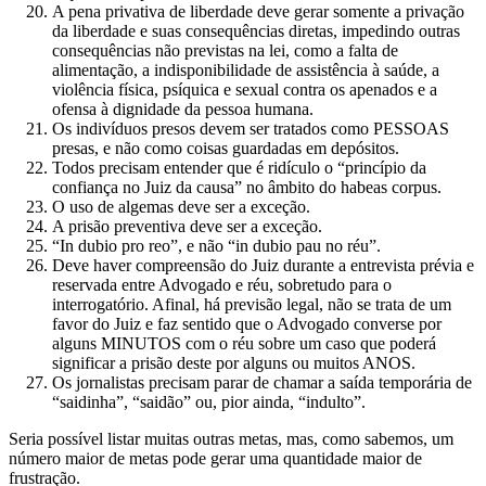
A pena privativa de liberdade deve gerar somente a privação
da liberdade e suas consequências diretas, impedindo outras
consequências não previstas na lei, como a falta de
alimentação, a indisponibilidade de assistência à saúde, a
violência física, psíquica e sexual contra os apenados e a
ofensa à dignidade da pessoa humana.
Os indivíduos presos devem ser tratados como PESSOAS
presas, e não como coisas guardadas em depósitos.
Todos precisam entender que é ridículo o “princípio da
confiança no Juiz da causa” no âmbito do habeas corpus.
O uso de algemas deve ser a exceção.
A prisão preventiva deve ser a exceção.
“In dubio pro reo”, e não “in dubio pau no réu”.
Deve haver compreensão do Juiz durante a entrevista prévia e
reservada entre Advogado e réu, sobretudo para o
interrogatório. Afinal, há previsão legal, não se trata de um
favor do Juiz e faz sentido que o Advogado converse por
alguns MINUTOS com o réu sobre um caso que poderá
significar a prisão deste por alguns ou muitos ANOS.
Os jornalistas precisam parar de chamar a saída temporária de
“saidinha”, “saidão” ou, pior ainda, “indulto”.
Seria possível listar muitas outras metas, mas, como sabemos, um
número maior de metas pode gerar uma quantidade maior de
frustração.