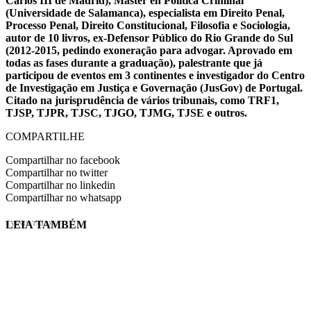
Carlos III de Madrid), Máster en Política Criminal
(Universidade de Salamanca), especialista em Direito Penal,
Processo Penal, Direito Constitucional, Filosofia e Sociologia,
autor de 10 livros, ex-Defensor Público do Rio Grande do Sul
(2012-2015, pedindo exoneração para advogar. Aprovado em
todas as fases durante a graduação), palestrante que já
participou de eventos em 3 continentes e investigador do Centro
de Investigação em Justiça e Governação (JusGov) de Portugal.
Citado na jurisprudência de vários tribunais, como TRF1,
TJSP, TJPR, TJSC, TJGO, TJMG, TJSE e outros.
COMPARTILHE
Compartilhar no facebook
Compartilhar no twitter
Compartilhar no linkedin
Compartilhar no whatsapp
LEIA TAMBÉM
EVINIS TALON