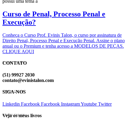
possui uma tema a
Curso de Penal, Processo Penal e
Execução?
Conheça o Curso Prof. Evinis Talon, o curso por assinatura de
Direito Penal, Processo Penal e Execução Penal. Assine o plano
anual ou o Premium e tenha acesso a MODELOS DE PEÇAS.
CLIQUE AQUI
CONTATO
EVINIS TALON
(51) 99927 2030
contato@evinistalon.com
SIGA-NOS
EVINIS TALON
Linkedin
Facebook
Facebook
Instagram
Youtube
Twitter
Veja os meus livros
EVINIS TALON