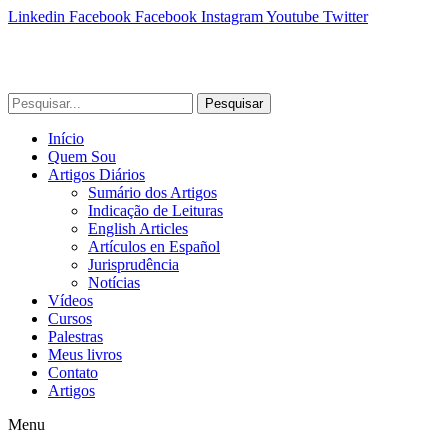
Linkedin
Facebook
Facebook
Instagram
Youtube
Twitter
Pesquisar
Início
Quem Sou
Artigos Diários
Sumário dos Artigos
Indicação de Leituras
English Articles
Artículos en Español
Jurisprudência
Notícias
Vídeos
Cursos
Palestras
Meus livros
Contato
Artigos
Menu