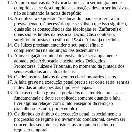
As prerrogativas da Advocacia precisam ser integralmente
cumpridas e, se descumpridas, as reações devem ser incisivas,
não se limitando às notas de repúdio.
Ao utilizar a expressão “reeducando” para se referir a um
preso/apenado, é necessário que se saiba o que isso significa,
quais são as consequências das ideologias re (Zaffaroni) e
quais são os limites da ressocialização. Caso contrário,
surgirão propostas no estilo de 1984 e A laranja mecânica.
Os Juízes precisam entender o seu papel (final e
complementar) na inquirição das testemunhas.
A investigação criminal defensiva deve ser amplamente
adotada pela Advocacia e aceita pelos Delegados,
Promotores, Juízes e Tribunais, no momento da juntada dos
seus resultados aos autos oficiais.
Os defensores dativos devem receber honorários justos.
A falta grave na execução penal precisa ser coisa séria, sem as
indevidas ampliações das hipóteses legais.
Em caso de falta grave, a perda dos dias remidos precisa ser
fundamentada e deve ser aplicada somente quando a falta
tiver alguma relação com o fato ensejador da remição
(trabalho ou estudo, por exemplo).
Os direitos do âmbito da execução penal, especialmente a
progressão de regime e o livramento condicional, devem ser
concedidos sem atrasos, isto é, assim que preenchido o
requisito temporal.