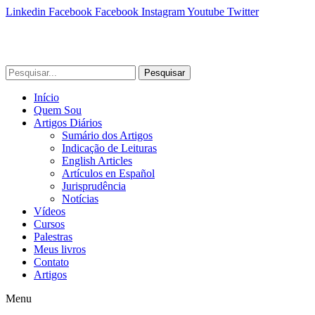
Linkedin
Facebook
Facebook
Instagram
Youtube
Twitter
Pesquisar
Início
Quem Sou
Artigos Diários
Sumário dos Artigos
Indicação de Leituras
English Articles
Artículos en Español
Jurisprudência
Notícias
Vídeos
Cursos
Palestras
Meus livros
Contato
Artigos
Menu