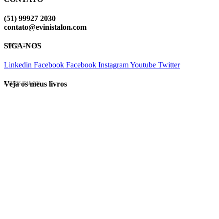
(51) 99927 2030
contato@evinistalon.com
SIGA-NOS
EVINIS TALON
Linkedin
Facebook
Facebook
Instagram
Youtube
Twitter
Veja os meus livros
EVINIS TALON