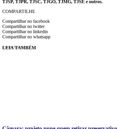
TJSP, TJPR, TJSC, TJGO, TJMG, TJSE e outros.
COMPARTILHE
Compartilhar no facebook
Compartilhar no twitter
Compartilhar no linkedin
Compartilhar no whatsapp
LEIA TAMBÉM
EVINIS TALON
Câmara: projeto pune quem retirar preservativo