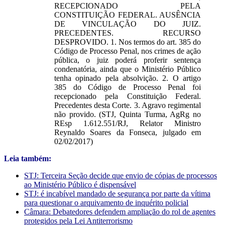
RECEPCIONADO PELA
CONSTITUIÇÃO FEDERAL. AUSÊNCIA
DE VINCULAÇÃO DO JUIZ.
PRECEDENTES. RECURSO
DESPROVIDO. 1. Nos termos do art. 385 do
Código de Processo Penal, nos crimes de ação
pública, o juiz poderá proferir sentença
condenatória, ainda que o Ministério Público
tenha opinado pela absolvição. 2. O artigo
385 do Código de Processo Penal foi
recepcionado pela Constituição Federal.
Precedentes desta Corte. 3. Agravo regimental
não provido. (STJ, Quinta Turma, AgRg no
REsp 1.612.551/RJ, Relator Ministro
Reynaldo Soares da Fonseca, julgado em
02/02/2017)
Leia também:
STJ: Terceira Seção decide que envio de cópias de processos
ao Ministério Público é dispensável
STJ: é incabível mandado de segurança por parte da vítima
para questionar o arquivamento de inquérito policial
Câmara: Debatedores defendem ampliação do rol de agentes
protegidos pela Lei Antiterrorismo