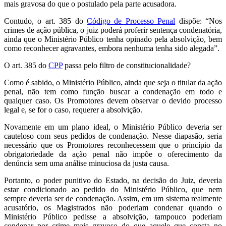
mais gravosa do que o postulado pela parte acusadora.
Contudo, o art. 385 do
Código de Processo Penal
dispõe: “Nos
crimes de ação pública, o juiz poderá proferir sentença condenatória,
ainda que o Ministério Público tenha opinado pela absolvição, bem
como reconhecer agravantes, embora nenhuma tenha sido alegada”.
O art. 385 do
CPP
passa pelo filtro de constitucionalidade?
Como é sabido, o Ministério Público, ainda que seja o titular da ação
penal, não tem como função buscar a condenação em todo e
qualquer caso. Os Promotores devem observar o devido processo
legal e, se for o caso, requerer a absolvição.
Novamente em um plano ideal, o Ministério Público deveria ser
cauteloso com seus pedidos de condenação. Nesse diapasão, seria
necessário que os Promotores reconhecessem que o princípio da
obrigatoriedade da ação penal não impõe o oferecimento da
denúncia sem uma análise minuciosa da justa causa.
Portanto, o poder punitivo do Estado, na decisão do Juiz, deveria
estar condicionado ao pedido do Ministério Público, que nem
sempre deveria ser de condenação. Assim, em um sistema realmente
acusatório, os Magistrados não poderiam condenar quando o
Ministério Público pedisse a absolvição, tampouco poderiam
condenar por crime mais gravoso do que aquele que consta no