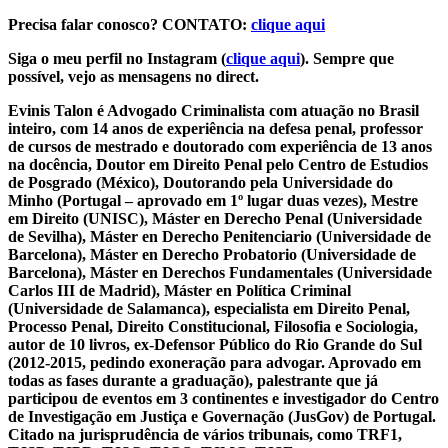
Precisa falar conosco? CONTATO:
clique aqui
Siga o meu perfil no Instagram (
clique aqui
). Sempre que
possível, vejo as mensagens no direct.
Evinis Talon é Advogado Criminalista com atuação no Brasil
inteiro, com 14 anos de experiência na defesa penal, professor
de cursos de mestrado e doutorado com experiência de 13 anos
na docência, Doutor em Direito Penal pelo Centro de Estudios
de Posgrado (México), Doutorando pela Universidade do
Minho (Portugal – aprovado em 1º lugar duas vezes), Mestre
em Direito (UNISC), Máster en Derecho Penal (Universidade
de Sevilha), Máster en Derecho Penitenciario (Universidade de
Barcelona), Máster en Derecho Probatorio (Universidade de
Barcelona), Máster en Derechos Fundamentales (Universidade
Carlos III de Madrid), Máster en Política Criminal
(Universidade de Salamanca), especialista em Direito Penal,
Processo Penal, Direito Constitucional, Filosofia e Sociologia,
autor de 10 livros, ex-Defensor Público do Rio Grande do Sul
(2012-2015, pedindo exoneração para advogar. Aprovado em
todas as fases durante a graduação), palestrante que já
participou de eventos em 3 continentes e investigador do Centro
de Investigação em Justiça e Governação (JusGov) de Portugal.
Citado na jurisprudência de vários tribunais, como TRF1,