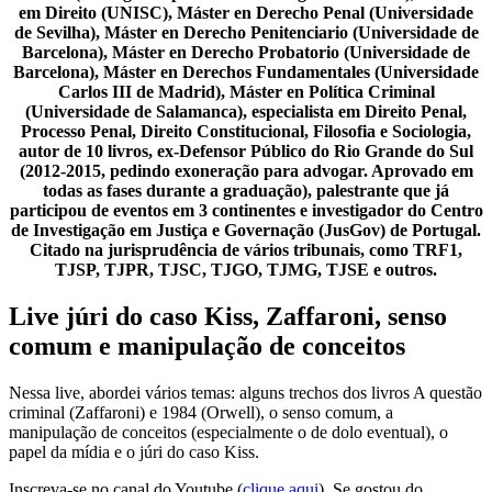
em Direito (UNISC), Máster en Derecho Penal (Universidade
de Sevilha), Máster en Derecho Penitenciario (Universidade de
Barcelona), Máster en Derecho Probatorio (Universidade de
Barcelona), Máster en Derechos Fundamentales (Universidade
Carlos III de Madrid), Máster en Política Criminal
(Universidade de Salamanca), especialista em Direito Penal,
Processo Penal, Direito Constitucional, Filosofia e Sociologia,
autor de 10 livros, ex-Defensor Público do Rio Grande do Sul
(2012-2015, pedindo exoneração para advogar. Aprovado em
todas as fases durante a graduação), palestrante que já
participou de eventos em 3 continentes e investigador do Centro
de Investigação em Justiça e Governação (JusGov) de Portugal.
Citado na jurisprudência de vários tribunais, como TRF1,
TJSP, TJPR, TJSC, TJGO, TJMG, TJSE e outros.
Live júri do caso Kiss, Zaffaroni, senso
comum e manipulação de conceitos
Nessa live, abordei vários temas: alguns trechos dos livros A questão
criminal (Zaffaroni) e 1984 (Orwell), o senso comum, a
manipulação de conceitos (especialmente o de dolo eventual), o
papel da mídia e o júri do caso Kiss.
Inscreva-se no canal do Youtube (
clique aqui
). Se gostou do