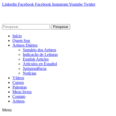
Linkedin
Facebook
Facebook
Instagram
Youtube
Twitter
Pesquisar
Início
Quem Sou
Artigos Diários
Sumário dos Artigos
Indicação de Leituras
English Articles
Artículos en Español
Jurisprudência
Notícias
Vídeos
Cursos
Palestras
Meus livros
Contato
Artigos
Menu