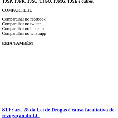
TJSP, TJPR, TJSC, TJGO, TJMG, TJSE e outros.
COMPARTILHE
Compartilhar no facebook
Compartilhar no twitter
Compartilhar no linkedin
Compartilhar no whatsapp
LEIA TAMBÉM
EVINIS TALON
STF: art. 28 da Lei de Drogas é causa facultativa de
revogação do LC