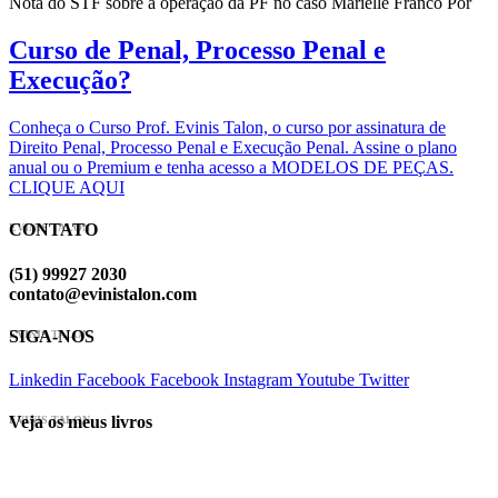
Nota do STF sobre a operação da PF no caso Marielle Franco Por
Curso de Penal, Processo Penal e
Execução?
Conheça o Curso Prof. Evinis Talon, o curso por assinatura de
Direito Penal, Processo Penal e Execução Penal. Assine o plano
anual ou o Premium e tenha acesso a MODELOS DE PEÇAS.
CLIQUE AQUI
CONTATO
EVINIS TALON
(51) 99927 2030
contato@evinistalon.com
SIGA-NOS
EVINIS TALON
Linkedin
Facebook
Facebook
Instagram
Youtube
Twitter
Veja os meus livros
EVINIS TALON