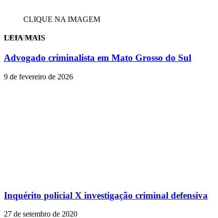
CLIQUE NA IMAGEM
LEIA MAIS
EVINIS TALON
Advogado criminalista em Mato Grosso do Sul
9 de fevereiro de 2026
Inquérito policial X investigação criminal defensiva
27 de setembro de 2020