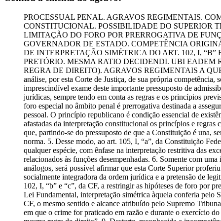
PROCESSUAL PENAL. AGRAVOS REGIMENTAIS. COM
CONSTITUCIONAL. POSSIBILIDADE DO SUPERIOR 
LIMITAÇÃO DO FORO POR PRERROGATIVA DE FUNÇÃO
GOVERNADOR DE ESTADO. COMPETÊNCIA ORIGINÁR
DE INTERPRETAÇÃO SIMÉTRICA DO ART. 102, I, “B
PRETÓRIO. MESMA RATIO DECIDENDI. UBI EADEM 
REGRA DE DIREITO). AGRAVOS REGIMENTAIS A QUE SE NEGA P
análise, por esta Corte de Justiça, de sua própria competência,
imprescindível exame deste importante pressuposto de admissibi
jurídicas, sempre tendo em conta as regras e os princípios previ
foro especial no âmbito penal é prerrogativa destinada a assegur
pessoal. O princípio republicano é condição essencial de existê
afastadas da interpretação constitucional os princípios e regra
que, partindo-se do pressuposto de que a Constituição é una, sem
norma. 5. Desse modo, ao art. 105, I, “a”, da Constituição Feder
qualquer espécie, com ênfase na interpretação restritiva das ex
relacionados às funções desempenhadas. 6. Somente com uma inte
análogos, será possível afirmar que esta Corte Superior proferiu
socialmente integradora da ordem jurídica e a pretensão de legi
102, I, “b” e “c”, da CF, a restringir as hipóteses de foro por pr
Lei Fundamental, interpretação simétrica àquela conferia pelo S
CF, o mesmo sentido e alcance atribuído pelo Supremo Tribunal F
em que o crime for praticado em razão e durante o exercício d