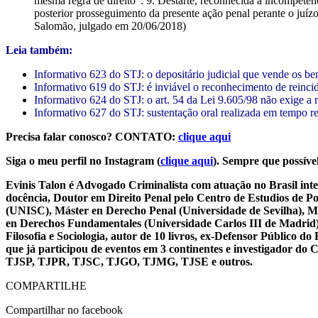
mesma regra de direito”. 9. Destarte, reconhecida a incompetên
posterior prosseguimento da presente ação penal perante o juí
Salomão, julgado em 20/06/2018)
Leia também:
Informativo 623 do STJ: o depositário judicial que vende os b
Informativo 619 do STJ: é inviável o reconhecimento de reinc
Informativo 624 do STJ: o art. 54 da Lei 9.605/98 não exige a 
Informativo 627 do STJ: sustentação oral realizada em tempo re
Precisa falar conosco? CONTATO:
clique aqui
Siga o meu perfil no Instagram (
clique aqui
). Sempre que possível
Evinis Talon é Advogado Criminalista com atuação no Brasil inte
docência, Doutor em Direito Penal pelo Centro de Estudios de P
(UNISC), Máster en Derecho Penal (Universidade de Sevilha), Má
en Derechos Fundamentales (Universidade Carlos III de Madrid), 
Filosofia e Sociologia, autor de 10 livros, ex-Defensor Público
que já participou de eventos em 3 continentes e investigador do
TJSP, TJPR, TJSC, TJGO, TJMG, TJSE e outros.
COMPARTILHE
Compartilhar no facebook