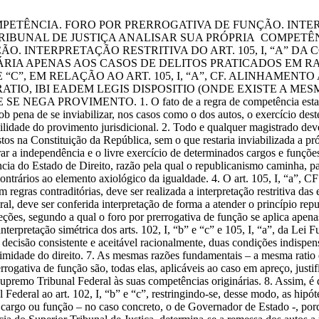
PETÊNCIA. FORO POR PRERROGATIVA DE FUNÇÃO. INTE
TRIBUNAL DE JUSTIÇA ANALISAR SUA PRÓPRIA COMPET
. INTERPRETAÇÃO RESTRITIVA DO ART. 105, I, “A” DA
IA APENAS AOS CASOS DE DELITOS PRATICADOS EM RA
” E “C”, EM RELAÇÃO AO ART. 105, I, “A”, CF. ALINHA
RATIO, IBI EADEM LEGIS DISPOSITIO (ONDE EXISTE A 
ROVIMENTO. 1. O fato de a regra de competência estar previst
 sob pena de se inviabilizar, nos casos como o dos autos, o exercício de
lidade do provimento jurisdicional. 2. Todo e qualquer magistrado deve
stos na Constituição da República, sem o que restaria inviabilizada a pr
ar a independência e o livre exercício de determinados cargos e funções d
ncia do Estado de Direito, razão pela qual o republicanismo caminha, pa
s contrários ao elemento axiológico da igualdade. 4. O art. 105, I, “a”,
 regras contraditórias, deve ser realizada a interpretação restritiva das
al, deve ser conferida interpretação de forma a atender o princípio repu
ceções, segundo a qual o foro por prerrogativa de função se aplica apen
rpretação simétrica dos arts. 102, I, “b” e “c” e 105, I, “a”, da Lei 
 decisão consistente e aceitável racionalmente, duas condições indispensá
timidade do direito. 7. As mesmas razões fundamentais – a mesma ratio d
errogativa de função são, todas elas, aplicáveis ao caso em apreço, justif
upremo Tribunal Federal às suas competências originárias. 8. Assim, é d
ederal ao art. 102, I, “b” e “c”, restringindo-se, desse modo, as hipót
o cargo ou função – no caso concreto, o de Governador de Estado -, po