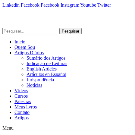
Linkedin
Facebook
Facebook
Instagram
Youtube
Twitter
Pesquisar
Início
Quem Sou
Artigos Diários
Sumário dos Artigos
Indicação de Leituras
English Articles
Artículos en Español
Jurisprudência
Notícias
Vídeos
Cursos
Palestras
Meus livros
Contato
Artigos
Menu