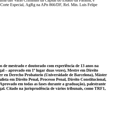
 uma das Varas Criminais da Capital do Estado da Paraíba, e
J, Corte Especial, AgRg na APn 866/DF, Rel. Min. Luis Felipe
sos de mestrado e doutorado com experiência de 13 anos na
al – aprovado em 1º lugar duas vezes), Mestre em Direito
er en Derecho Probatorio (Universidade de Barcelona), Máster
ista em Direito Penal, Processo Penal, Direito Constitucional,
 Aprovado em todas as fases durante a graduação), palestrante
gal. Citado na jurisprudência de vários tribunais, como TRF1,