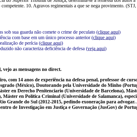
cia do Superior Tribunal de Justiça, determina-se a remessa dos autos a
zo competente. 10. Agravos regimentais a que se nega provimento. (ST
ens sob sua guarda não comete o crime de peculato
(clique aqui)
idência com base em um único processo anterior
(clique aqui)
realização de perícia
(clique aqui)
duzido não caracteriza deficiência de defesa (
veja aqui
)
, vejo as mensagens no direct.
iro, com 14 anos de experiência na defesa penal, professor de cur
osgrado (México), Doutorando pela Universidade do Minho (Portug
ster en Derecho Penitenciario (Universidade de Barcelona), Mást
Máster en Política Criminal (Universidade de Salamanca), especial
 do Rio Grande do Sul (2012-2015, pedindo exoneração para advogar.
 Centro de Investigação em Justiça e Governação (JusGov) de Portu