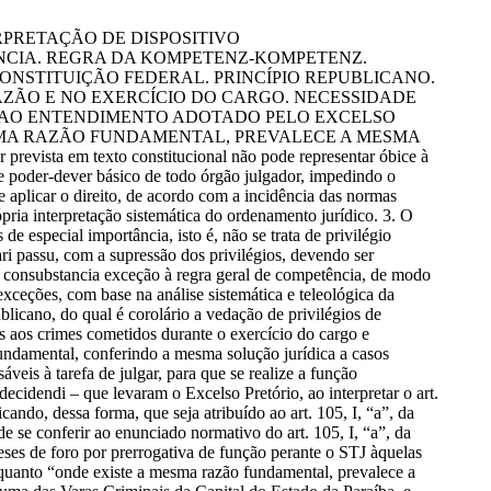
RPRETAÇÃO DE DISPOSITIVO
ÊNCIA. REGRA DA KOMPETENZ-KOMPETENZ.
 CONSTITUIÇÃO FEDERAL. PRINCÍPIO REPUBLICANO.
ZÃO E NO EXERCÍCIO DO CARGO. NECESSIDADE
MENTO AO ENTENDIMENTO ADOTADO PELO EXCELSO
MESMA RAZÃO FUNDAMENTAL, PREVALECE A MESMA
a em texto constitucional não pode representar óbice à
ste poder-dever básico de todo órgão julgador, impedindo o
 aplicar o direito, de acordo com a incidência das normas
ópria interpretação sistemática do ordenamento jurídico. 3. O
e especial importância, isto é, não se trata de privilégio
ri passu, com a supressão dos privilégios, devendo ser
 CF consubstancia exceção à regra geral de competência, de modo
 exceções, com base na análise sistemática e teleológica da
blicano, do qual é corolário a vedação de privilégios de
as aos crimes cometidos durante o exercício do cargo e
Fundamental, conferindo a mesma solução jurídica a casos
veis à tarefa de julgar, para que se realize a função
ecidendi – que levaram o Excelso Pretório, ao interpretar o art.
icando, dessa forma, que seja atribuído ao art. 105, I, “a”, da
e se conferir ao enunciado normativo do art. 105, I, “a”, da
eses de foro por prerrogativa de função perante o STJ àquelas
rquanto “onde existe a mesma razão fundamental, prevalece a