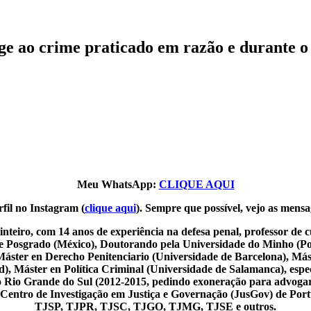
nge ao crime praticado em razão e durante o
Meu WhatsApp:
CLIQUE AQUI
fil no Instagram (
clique aqui
). Sempre que possível, vejo as mensa
nteiro, com 14 anos de experiência na defesa penal, professor de
de Posgrado (México), Doutorando pela Universidade do Minho (Por
Máster en Derecho Penitenciario (Universidade de Barcelona), Más
 Máster en Política Criminal (Universidade de Salamanca), especia
o do Rio Grande do Sul (2012-2015, pedindo exoneração para advoga
o Centro de Investigação em Justiça e Governação (JusGov) de Por
TJSP, TJPR, TJSC, TJGO, TJMG, TJSE e outros.