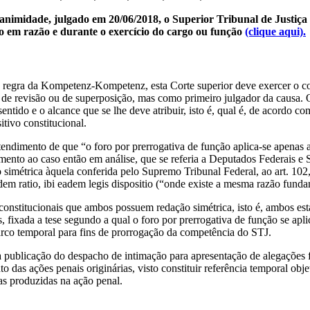
imidade, julgado em 20/06/2018, o Superior Tribunal de Justiça d
o em razão e durante o exercício do cargo ou função
(clique aqui).
 à regra da Kompetenz-Kompetenz, esta Corte superior deve exercer o c
e de revisão ou de superposição, mas como primeiro julgador da causa. O
 sentido e o alcance que se lhe deve atribuir, isto é, qual é, de acordo 
itivo constitucional.
dimento de que “o foro por prerrogativa de função aplica-se apenas a
nto ao caso então em análise, que se referia a Deputados Federais e Sen
 simétrica àquela conferida pelo Supremo Tribunal Federal, ao art. 102, 
em ratio, ibi eadem legis dispositio (“onde existe a mesma razão funda
 constitucionais que ambos possuem redação simétrica, isto é, ambos est
s, fixada a tese segundo a qual o foro por prerrogativa de função se ap
rco temporal para fins de prorrogação da competência do STJ.
m a publicação do despacho de intimação para apresentação de alegações
das ações penais originárias, visto constituir referência temporal objeti
as produzidas na ação penal.