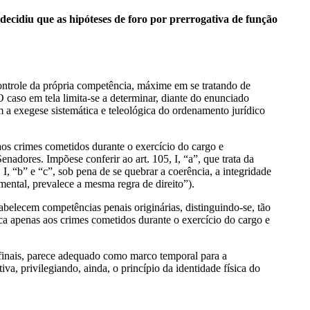
ecidiu que as hipóteses de foro por prerrogativa de função
ontrole da própria competência, máxime em se tratando de
 caso em tela limita-se a determinar, diante do enunciado
com a exegese sistemática e teleológica do ordenamento jurídico
os crimes cometidos durante o exercício do cargo e
adores. Impõese conferir ao art. 105, I, “a”, que trata da
I, “b” e “c”, sob pena de se quebrar a coerência, a integridade
mental, prevalece a mesma regra de direito”).
abelecem competências penais originárias, distinguindo-se, tão
lica apenas aos crimes cometidos durante o exercício do cargo e
 finais, parece adequado como marco temporal para a
va, privilegiando, ainda, o princípio da identidade física do