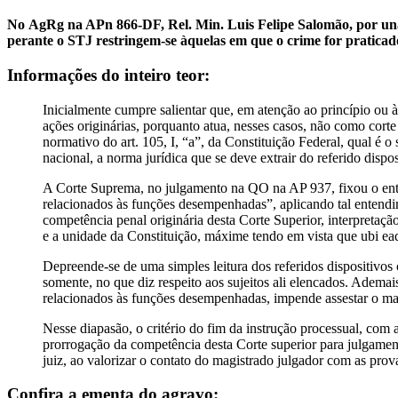
No AgRg na APn 866-DF, Rel. Min. Luis Felipe Salomão, por unan
perante o STJ restringem-se àquelas em que o crime for praticad
Informações do inteiro teor:
Inicialmente cumpre salientar que, em atenção ao princípio ou
ações originárias, porquanto atua, nesses casos, não como cort
normativo do art. 105, I, “a”, da Constituição Federal, qual é o
nacional, a norma jurídica que se deve extrair do referido dispos
A Corte Suprema, no julgamento na QO na AP 937, fixou o enten
relacionados às funções desempenhadas”, aplicando tal entendime
competência penal originária desta Corte Superior, interpretação
e a unidade da Constituição, máxime tendo em vista que ubi ead
Depreende-se de uma simples leitura dos referidos dispositivos
somente, no que diz respeito aos sujeitos ali elencados. Ademai
relacionados às funções desempenhadas, impende assestar o ma
Nesse diapasão, o critério do fim da instrução processual, co
prorrogação da competência desta Corte superior para julgamento 
juiz, ao valorizar o contato do magistrado julgador com as prov
Confira a ementa do agravo: