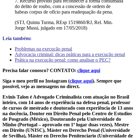
7. Recurso provido para reconhecer a forma consumada
do delito de roubo, com a concessão de ordem de
habeas corpus de ofício para readequação da pena.
(STJ, Quinta Turma, REsp 1519860/RJ, Rel. Min.
Jorge Mussi, julgado em 17/05/2018)
Leia também:
Problemas na execução penal
Advocacia criminal: dicas práticas para a execução penal
Prática na execução penal: como analisar o PEC?
Precisa falar conosco? CONTATO:
clique aqui
Siga o meu perfil no Instagram (
clique aqui
). Sempre que
possível, vejo as mensagens no direct.
Evinis Talon é Advogado Criminalista com atuação no Brasil
inteiro, com 14 anos de experiência na defesa penal, professor
de cursos de mestrado e doutorado com experiência de 13 anos
na docência, Doutor em Direito Penal pelo Centro de Estudios
de Posgrado (México), Doutorando pela Universidade do
Minho (Portugal – aprovado em 1º lugar duas vezes), Mestre
em Direito (UNISC), Máster en Derecho Penal (Universidade
de Sevilha), Máster en Derecho Penitenciario (Universidade de