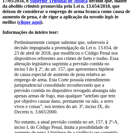
17/05/2018, o
Superior Tribunal de Justiça
decidiu que, diante
da
abolitio criminis
promovida pela Lei n. 13.654/2018, que
deixou de considerar o emprego de arma branca como causa de
aumento de pena, é de rigor a aplicação da
novatio legis in
mellius
(
clique aqui
).
Informações do inteiro teor:
Preliminarmente cumpre salientar que, sobreveio à
decisão impugnada a promulgação da Lei n. 13.654, de
23 de abril de 2018, que modificou o Código Penal nos
dispositivos referentes aos crimes de furto e roubo. Essa
alteração legislativa suprimiu a previsão contida no
inciso I do § 2º, do art. 157, que apresentava hipótese
de causa especial de aumento de pena relativa ao
emprego de arma. Esta Corte possuía entendimento
jurisprudencial consolidado reconhecendo que a
previsão contida no dispositivo revogado abrangia não
apenas armas de fogo, mas qualquer “artefato que tem
por objetivo causar dano, permanente ou não, a seres
vivos e coisas”, nos termos do art. 3º, inciso IX, do
Decreto n. 3.665/2000.
No entanto, a atual previsão contida no art. 157, § 2º-A,
inciso I, do Código Penal, limita a possibilidade de
aumento de pena à hipótese de a violência ser cometida