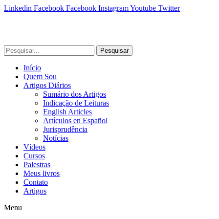
Linkedin
Facebook
Facebook
Instagram
Youtube
Twitter
Pesquisar
Início
Quem Sou
Artigos Diários
Sumário dos Artigos
Indicação de Leituras
English Articles
Artículos en Español
Jurisprudência
Notícias
Vídeos
Cursos
Palestras
Meus livros
Contato
Artigos
Menu