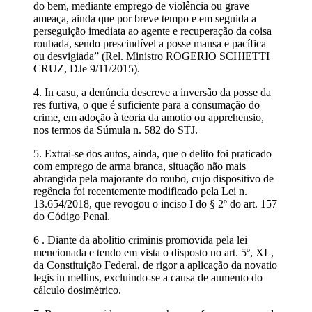
do bem, mediante emprego de violência ou grave
ameaça, ainda que por breve tempo e em seguida a
perseguição imediata ao agente e recuperação da coisa
roubada, sendo prescindível a posse mansa e pacífica
ou desvigiada” (Rel. Ministro ROGERIO SCHIETTI
CRUZ, DJe 9/11/2015).
4. In casu, a denúncia descreve a inversão da posse da
res furtiva, o que é suficiente para a consumação do
crime, em adoção à teoria da amotio ou apprehensio,
nos termos da Súmula n. 582 do STJ.
5. Extrai-se dos autos, ainda, que o delito foi praticado
com emprego de arma branca, situação não mais
abrangida pela majorante do roubo, cujo dispositivo de
regência foi recentemente modificado pela Lei n.
13.654/2018, que revogou o inciso I do § 2º do art. 157
do Código Penal.
6 . Diante da abolitio criminis promovida pela lei
mencionada e tendo em vista o disposto no art. 5º, XL,
da Constituição Federal, de rigor a aplicação da novatio
legis in mellius, excluindo-se a causa de aumento do
cálculo dosimétrico.