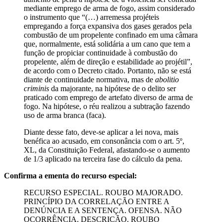
mediante emprego de arma de fogo, assim considerado
o instrumento que “(…) arremessa projéteis
empregando a força expansiva dos gases gerados pela
combustão de um propelente confinado em uma câmara
que, normalmente, está solidária a um cano que tem a
função de propiciar continuidade à combustão do
propelente, além de direção e estabilidade ao projétil”,
de acordo com o Decreto citado. Portanto, não se está
diante de continuidade normativa, mas de
abolitio
criminis
da majorante, na hipótese de o delito ser
praticado com emprego de artefato diverso de arma de
fogo. Na hipótese, o réu realizou a subtração fazendo
uso de arma branca (faca).
Diante desse fato, deve-se aplicar a lei nova, mais
benéfica ao acusado, em consonância com o art. 5º,
XL, da Constituição Federal, afastando-se o aumento
de 1/3 aplicado na terceira fase do cálculo da pena.
Confirma a ementa do recurso especial:
RECURSO ESPECIAL. ROUBO MAJORADO.
PRINCÍPIO DA CORRELAÇÃO ENTRE A
DENÚNCIA E A SENTENÇA. OFENSA. NÃO
OCORRÊNCIA. DESCRIÇÃO. ROUBO