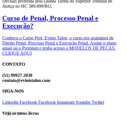
Decisão proferida pela Quinta Turma do Superior Tribunal de
Justiça no HC 389.899/RO,
Curso de Penal, Processo Penal e
Execução?
Conheça o Curso Prof. Evinis Talon, o curso por assinatura de
Direito Penal, Processo Penal e Execução Penal. Assine o plano
anual ou o Premium e tenha acesso a MODELOS DE PEÇAS.
CLIQUE AQUI
CONTATO
EVINIS TALON
(51) 99927 2030
contato@evinistalon.com
SIGA-NOS
EVINIS TALON
Linkedin
Facebook
Facebook
Instagram
Youtube
Twitter
Veja os meus livros
EVINIS TALON