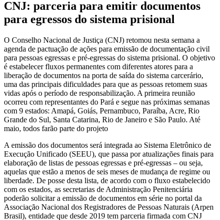
CNJ: parceria para emitir documentos
para egressos do sistema prisional
O Conselho Nacional de Justiça (CNJ) retomou nesta semana a
agenda de pactuação de ações para emissão de documentação civil
para pessoas egressas e pré-egressas do sistema prisional. O objetivo
é estabelecer fluxos permanentes com diferentes atores para a
liberação de documentos na porta de saída do sistema carcerário,
uma das principais dificuldades para que as pessoas retomem suas
vidas após o período de responsabilização. A primeira reunião
ocorreu com representantes do Pará e segue nas próximas semanas
com 9 estados: Amapá, Goiás, Pernambuco, Paraíba, Acre, Rio
Grande do Sul, Santa Catarina, Rio de Janeiro e São Paulo. Até
maio, todos farão parte do projeto
A emissão dos documentos será integrada ao Sistema Eletrônico de
Execução Unificado (SEEU), que passa por atualizações finais para
elaboração de listas de pessoas egressas e pré-egressas – ou seja,
aquelas que estão a menos de seis meses de mudança de regime ou
liberdade. De posse desta lista, de acordo com o fluxo estabelecido
com os estados, as secretarias de Administração Penitenciária
poderão solicitar a emissão de documentos em série no portal da
Associação Nacional dos Registradores de Pessoas Naturais (Arpen
Brasil), entidade que desde 2019 tem parceria firmada com CNJ