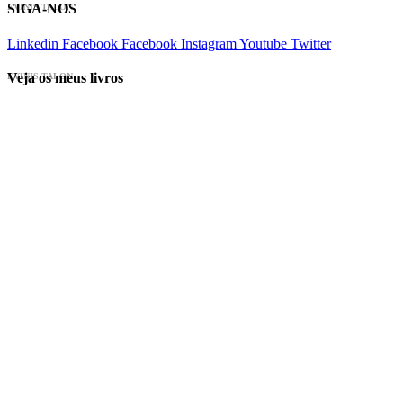
SIGA-NOS
EVINIS TALON
Linkedin
Facebook
Facebook
Instagram
Youtube
Twitter
Veja os meus livros
EVINIS TALON