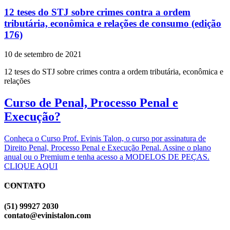
12 teses do STJ sobre crimes contra a ordem
tributária, econômica e relações de consumo (edição
176)
10 de setembro de 2021
12 teses do STJ sobre crimes contra a ordem tributária, econômica e
relações
Curso de Penal, Processo Penal e
Execução?
Conheça o Curso Prof. Evinis Talon, o curso por assinatura de
Direito Penal, Processo Penal e Execução Penal. Assine o plano
anual ou o Premium e tenha acesso a MODELOS DE PEÇAS.
CLIQUE AQUI
CONTATO
EVINIS TALON
(51) 99927 2030
contato@evinistalon.com