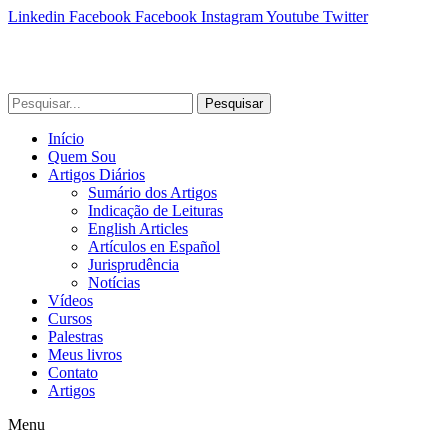
Linkedin
Facebook
Facebook
Instagram
Youtube
Twitter
Pesquisar
Início
Quem Sou
Artigos Diários
Sumário dos Artigos
Indicação de Leituras
English Articles
Artículos en Español
Jurisprudência
Notícias
Vídeos
Cursos
Palestras
Meus livros
Contato
Artigos
Menu