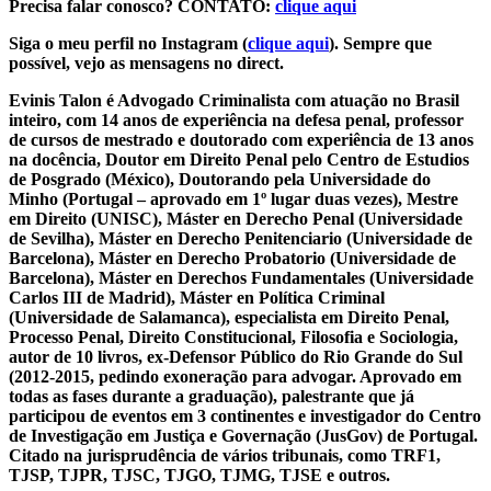
Precisa falar conosco? CONTATO:
clique aqui
Siga o meu perfil no Instagram (
clique aqui
). Sempre que
possível, vejo as mensagens no direct.
Evinis Talon é Advogado Criminalista com atuação no Brasil
inteiro, com 14 anos de experiência na defesa penal, professor
de cursos de mestrado e doutorado com experiência de 13 anos
na docência, Doutor em Direito Penal pelo Centro de Estudios
de Posgrado (México), Doutorando pela Universidade do
Minho (Portugal – aprovado em 1º lugar duas vezes), Mestre
em Direito (UNISC), Máster en Derecho Penal (Universidade
de Sevilha), Máster en Derecho Penitenciario (Universidade de
Barcelona), Máster en Derecho Probatorio (Universidade de
Barcelona), Máster en Derechos Fundamentales (Universidade
Carlos III de Madrid), Máster en Política Criminal
(Universidade de Salamanca), especialista em Direito Penal,
Processo Penal, Direito Constitucional, Filosofia e Sociologia,
autor de 10 livros, ex-Defensor Público do Rio Grande do Sul
(2012-2015, pedindo exoneração para advogar. Aprovado em
todas as fases durante a graduação), palestrante que já
participou de eventos em 3 continentes e investigador do Centro
de Investigação em Justiça e Governação (JusGov) de Portugal.
Citado na jurisprudência de vários tribunais, como TRF1,
TJSP, TJPR, TJSC, TJGO, TJMG, TJSE e outros.