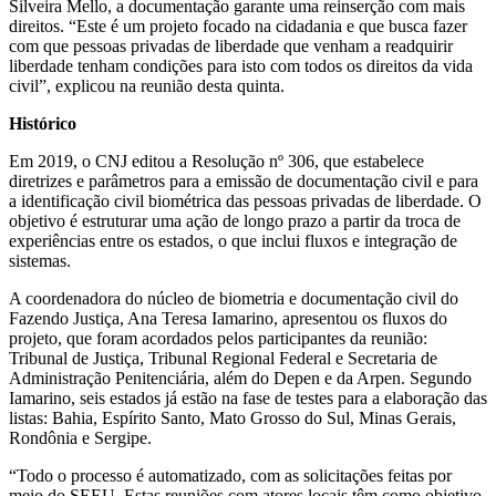
Silveira Mello, a documentação garante uma reinserção com mais
direitos. “Este é um projeto focado na cidadania e que busca fazer
com que pessoas privadas de liberdade que venham a readquirir
liberdade tenham condições para isto com todos os direitos da vida
civil”, explicou na reunião desta quinta.
Histórico
Em 2019, o CNJ editou a Resolução nº 306, que estabelece
diretrizes e parâmetros para a emissão de documentação civil e para
a identificação civil biométrica das pessoas privadas de liberdade. O
objetivo é estruturar uma ação de longo prazo a partir da troca de
experiências entre os estados, o que inclui fluxos e integração de
sistemas.
A coordenadora do núcleo de biometria e documentação civil do
Fazendo Justiça, Ana Teresa Iamarino, apresentou os fluxos do
projeto, que foram acordados pelos participantes da reunião:
Tribunal de Justiça, Tribunal Regional Federal e Secretaria de
Administração Penitenciária, além do Depen e da Arpen. Segundo
Iamarino, seis estados já estão na fase de testes para a elaboração das
listas: Bahia, Espírito Santo, Mato Grosso do Sul, Minas Gerais,
Rondônia e Sergipe.
“Todo o processo é automatizado, com as solicitações feitas por
meio do SEEU. Estas reuniões com atores locais têm como objetivo