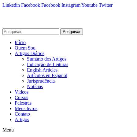
Linkedin
Facebook
Facebook
Instagram
Youtube
Twitter
Pesquisar
Início
Quem Sou
Artigos Diários
Sumário dos Artigos
Indicação de Leituras
English Articles
Artículos en Español
Jurisprudência
Notícias
Vídeos
Cursos
Palestras
Meus livros
Contato
Artigos
Menu