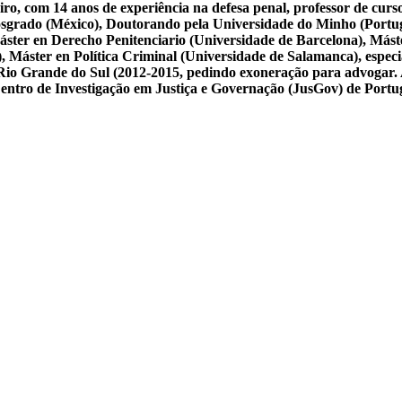
iro, com 14 anos de experiência na defesa penal, professor de cur
osgrado (México), Doutorando pela Universidade do Minho (Portug
ster en Derecho Penitenciario (Universidade de Barcelona), Mást
Máster en Política Criminal (Universidade de Salamanca), especial
 do Rio Grande do Sul (2012-2015, pedindo exoneração para advogar.
 Centro de Investigação em Justiça e Governação (JusGov) de Portu