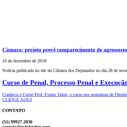
Câmara: projeto prevê comparecimento de agressores 
10 de dezembro de 2018
Notícia publicada no site da Câmara dos Deputados no dia 28 de no
Curso de Penal, Processo Penal e Execuçã
Conheça o Curso Prof. Evinis Talon, o curso por assinatura de Dir
CLIQUE AQUI
CONTATO
EVINIS TALON
(51) 99927 2030
contato@evinistalon.com