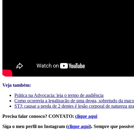
Veja também:
Prática na Advocacia: leia o termo de audiência
Como ocorreria a legalização de uma droga, sobretudo da mac
STJ: causar a perda de 2 dentes é lesão corporal de natureza gr
Precisa falar conosco? CONTATO:
clique aqui
Siga o meu perfil no Instagram (
clique aqui
). Sempre que possível