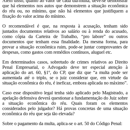
Além disso, quanto ao valor de cada dia-multa, deve-se demonstrar
que há elementos nos autos que demonstrem a situação econômica
do réu ou, no mínimo, que não há elementos que justifiquem a
fixação do valor acima do mínimo.
O recomendável é que, na resposta à acusação, tenham sido
juntados documentos relativos ao salário ou à renda do acusado,
como cópia da Carteira de Trabalho, “pro labore” ou outros
documentos que tenham essa finalidade. Da mesma forma, para
provar a situação econômica ruim, pode-se juntar comprovantes de
despesas, como gastos com remédios contínuos, aluguel etc.
Em determinados casos, sobretudo de crimes relativos ao Direito
Penal Empresarial, o Advogado deve ter especial atenção à
aplicação do art. 60, §1º, do CP, que diz que “a multa pode ser
aumentada até o triplo, se o juiz considerar que, em virtude da
situação econômica do réu, é ineficaz, embora aplicada no máximo”.
Caso esse dispositivo legal tenha sido aplicado pelo Magistrado, a
apelação defensiva deverá questionar a fundamentação do Juiz sobre
a situação econômica do réu. Quais foram os elementos
considerados pelo julgador? Há provas concretas de uma situação
econômica do réu que seja tão elevada?
Sobre o pagamento da multa, aplica-se o art. 50 do Código Penal: