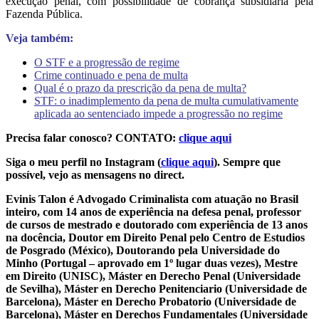
execução penal, com possibilidade de cobrança subsidiária pela
Fazenda Pública.
Veja também:
O STF e a progressão de regime
Crime continuado e pena de multa
Qual é o prazo da prescrição da pena de multa?
STF: o inadimplemento da pena de multa cumulativamente
aplicada ao sentenciado impede a progressão no regime
Precisa falar conosco? CONTATO:
clique aqui
Siga o meu perfil no Instagram (
clique aqui
). Sempre que
possível, vejo as mensagens no direct.
Evinis Talon é Advogado Criminalista com atuação no Brasil
inteiro, com 14 anos de experiência na defesa penal, professor
de cursos de mestrado e doutorado com experiência de 13 anos
na docência, Doutor em Direito Penal pelo Centro de Estudios
de Posgrado (México), Doutorando pela Universidade do
Minho (Portugal – aprovado em 1º lugar duas vezes), Mestre
em Direito (UNISC), Máster en Derecho Penal (Universidade
de Sevilha), Máster en Derecho Penitenciario (Universidade de
Barcelona), Máster en Derecho Probatorio (Universidade de
Barcelona), Máster en Derechos Fundamentales (Universidade