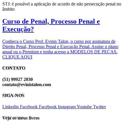
STJ: é possível a aplicação de acordo de não persecução penal no
âmbito
Curso de Penal, Processo Penal e
Execução?
Conheça o Curso Prof. Evinis Talon, o curso por assinatura de
Direito Penal, Processo Penal e Execução Penal. Assine o plano
anual ou o Premium e tenha acesso a MODELOS DE PEÇAS.
CLIQUE AQUI
CONTATO
EVINIS TALON
(51) 99927 2030
contato@evinistalon.com
SIGA-NOS
EVINIS TALON
Linkedin
Facebook
Facebook
Instagram
Youtube
Twitter
Veja os meus livros
EVINIS TALON