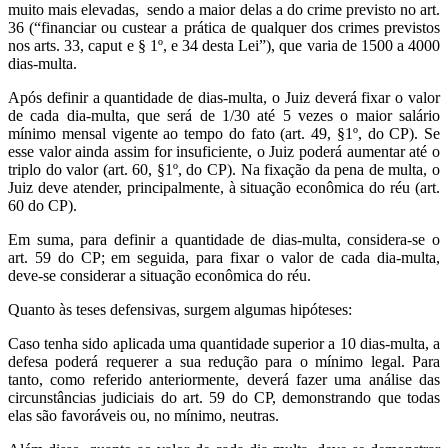
muito mais elevadas, sendo a maior delas a do crime previsto no art.
36 (“financiar ou custear a prática de qualquer dos crimes previstos
nos arts. 33, caput e § 1º, e 34 desta Lei”), que varia de 1500 a 4000
dias-multa.
Após definir a quantidade de dias-multa, o Juiz deverá fixar o valor
de cada dia-multa, que será de 1/30 até 5 vezes o maior salário
mínimo mensal vigente ao tempo do fato (art. 49, §1º, do CP). Se
esse valor ainda assim for insuficiente, o Juiz poderá aumentar até o
triplo do valor (art. 60, §1º, do CP). Na fixação da pena de multa, o
Juiz deve atender, principalmente, à situação econômica do réu (art.
60 do CP).
Em suma, para definir a quantidade de dias-multa, considera-se o
art. 59 do CP; em seguida, para fixar o valor de cada dia-multa,
deve-se considerar a situação econômica do réu.
Quanto às teses defensivas, surgem algumas hipóteses:
Caso tenha sido aplicada uma quantidade superior a 10 dias-multa, a
defesa poderá requerer a sua redução para o mínimo legal. Para
tanto, como referido anteriormente, deverá fazer uma análise das
circunstâncias judiciais do art. 59 do CP, demonstrando que todas
elas são favoráveis ou, no mínimo, neutras.