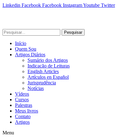
Linkedin
Facebook
Facebook
Instagram
Youtube
Twitter
Pesquisar
Início
Quem Sou
Artigos Diários
Sumário dos Artigos
Indicação de Leituras
English Articles
Artículos en Español
Jurisprudência
Notícias
Vídeos
Cursos
Palestras
Meus livros
Contato
Artigos
Menu