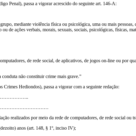
go Penal), passa a vigorar acrescido do seguinte art. 146-A:
grupo, mediante violência física ou psicológica, uma ou mais pessoas, 
u de ações verbais, morais, sexuais, sociais, psicológicas, físicas, mate
omputadores, de rede social, de aplicativos, de jogos on-line ou por q
 a conduta não constituir crime mais grave.”
dos Crimes Hediondos), passa a vigorar com a seguinte redação:
………………..
…………………………
lação realizados por meio da rede de computadores, de rede social ou tra
zoito) anos (art. 148, § 1º, inciso IV);