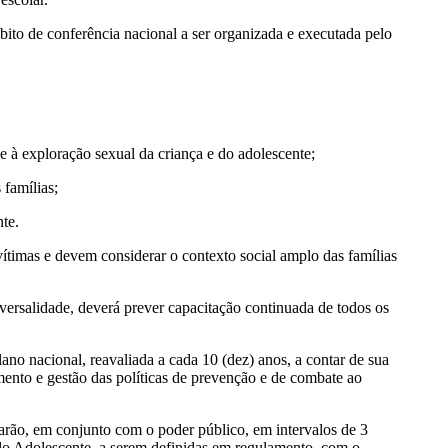
ito de conferência nacional a ser organizada e executada pelo
e à exploração sexual da criança e do adolescente;
 famílias;
nte.
vítimas e devem considerar o contexto social amplo das famílias
ersalidade, deverá prever capacitação continuada de todos os
o nacional, reavaliada a cada 10 (dez) anos, a contar de sua
mento e gestão das políticas de prevenção e de combate ao
izarão, em conjunto com o poder público, em intervalos de 3
do Adolescente, a serem definidas em regulamento, com o