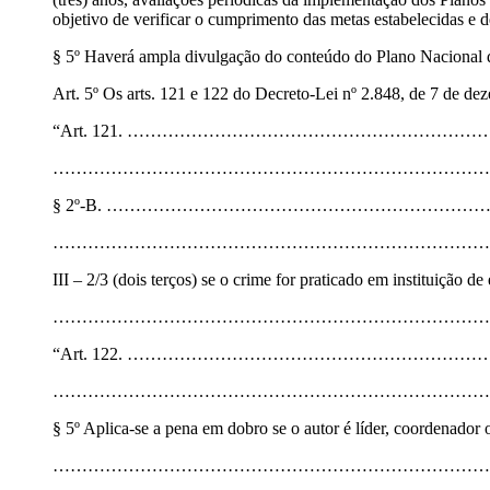
objetivo de verificar o cumprimento das metas estabelecidas e d
§ 5º Haverá ampla divulgação do conteúdo do Plano Nacional 
Art. 5º Os arts. 121 e 122 do Decreto-Lei nº 2.848, de 7 de de
“Art. 121. ……………………………………………………
…………………………………………………………………
§ 2º-B. …………………………………………………………
…………………………………………………………………
III – 2/3 (dois terços) se o crime for praticado em instituição d
………………………………………………………………………
“Art. 122. ……………………………………………………
…………………………………………………………………
§ 5º Aplica-se a pena em dobro se o autor é líder, coordenador 
………………………………………………………………………