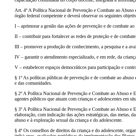
Art. 4º A Política Nacional de Prevenção e Combate ao Abuso e
órgão federal competente e deverá observar os seguintes objetiv
I – aprimorar a gestão das ações de prevenção e de combate ao 
II – contribuir para fortalecer as redes de proteção e de combat
III – promover a produção de conhecimento, a pesquisa e a aval
IV – garantir o atendimento especializado, e em rede, da crian
V – estabelecer espaços democráticos para participação e control
§ 1º As políticas públicas de prevenção e de combate ao abuso 
e das comunidades.
§ 2º A Política Nacional de Prevenção e Combate ao Abuso e Ex
agentes públicos que atuam com crianças e adolescentes em situ
§ 3º A Política Nacional de Prevenção e Combate ao Abuso e Ex
elaboração, com indicação das ações estratégicas, das metas, d
abuso e à exploração sexual da criança e do adolescente.
§ 4º Os conselhos de direitos da criança e do adolescente, orga
(três) anos, avaliações periódicas da implementação dos Plan