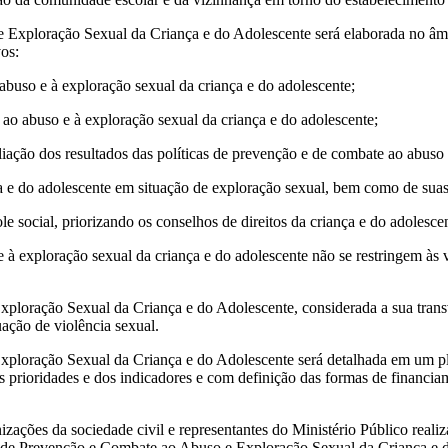
 Exploração Sexual da Criança e do Adolescente será elaborada no âmb
os:
abuso e à exploração sexual da criança e do adolescente;
e ao abuso e à exploração sexual da criança e do adolescente;
iação dos resultados das políticas de prevenção e de combate ao abuso 
ça e do adolescente em situação de exploração sexual, bem como de suas
e social, priorizando os conselhos de direitos da criança e do adolesce
e à exploração sexual da criança e do adolescente não se restringem às 
ploração Sexual da Criança e do Adolescente, considerada a sua transv
ação de violência sexual.
ploração Sexual da Criança e do Adolescente será detalhada em um plan
as prioridades e dos indicadores e com definição das formas de financia
nizações da sociedade civil e representantes do Ministério Público real
os de Prevenção e Combate ao Abuso e Exploração Sexual da Criança e 