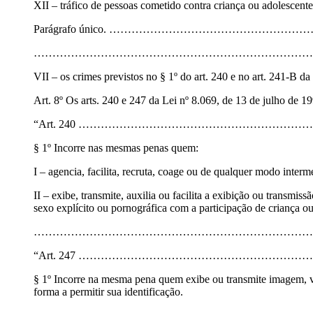
XII – tráfico de pessoas cometido contra criança ou adolescente (a
Parágrafo único. …………………………………………
…………………………………………………………………
VII – os crimes previstos no § 1º do art. 240 e no art. 241-B d
Art. 8º Os arts. 240 e 247 da Lei nº 8.069, de 13 de julho de 1
“Art. 240 …………………………………………………
§ 1º Incorre nas mesmas penas quem:
I – agencia, facilita, recruta, coage ou de qualquer modo inter
II – exibe, transmite, auxilia ou facilita a exibição ou transmis
sexo explícito ou pornográfica com a participação de criança ou
…………………………………………………………………………
“Art. 247 …………………………………………………
§ 1º Incorre na mesma pena quem exibe ou transmite imagem, víd
forma a permitir sua identificação.