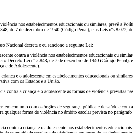
 a violência nos estabelecimentos educacionais ou similares, prevê a P
2.848, de 7 de dezembro de 1940 (Código Penal), e as Leis nºs 8.072, d
cional decreta e eu sanciono a seguinte Lei:
olescente contra a violência nos estabelecimentos educacionais ou simil
a o Decreto-Lei nº 2.848, de 7 de dezembro de 1940 (Código Penal), e 
ça e do Adolescente).
a criança e o adolescente em estabelecimentos educacionais ou similare
rativa com os Estados e a União.
ncia contra a criança e o adolescente as formas de violência previstas 
er, em conjunto com os órgãos de segurança pública e de saúde e com a
ra qualquer forma de violência no âmbito escolar prevista no parágrafo 
cia contra a criança e o adolescente nos estabelecimentos educacionais 
ão da comunidade escolar e da vizinhança em torno do estabelecimento 