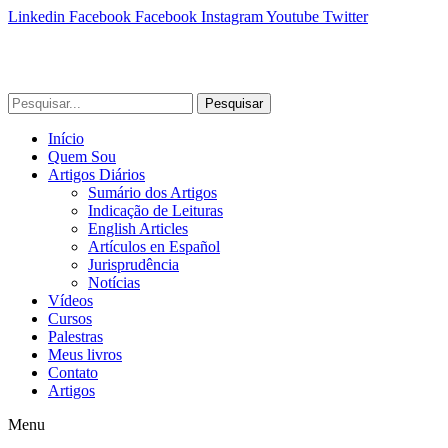
Linkedin
Facebook
Facebook
Instagram
Youtube
Twitter
Pesquisar
Início
Quem Sou
Artigos Diários
Sumário dos Artigos
Indicação de Leituras
English Articles
Artículos en Español
Jurisprudência
Notícias
Vídeos
Cursos
Palestras
Meus livros
Contato
Artigos
Menu