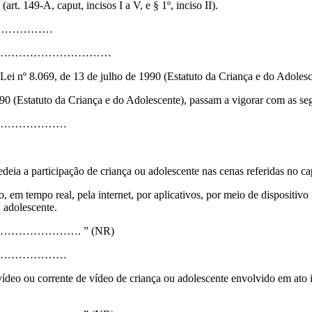
rt. 149-A, caput, incisos I a V, e § 1º, inciso II).
…………………
…………………………
a Lei nº 8.069, de 13 de julho de 1990 (Estatuto da Criança e do Adoles
990 (Estatuto da Criança e do Adolescente), passam a vigorar com as seg
……………………
medeia a participação de criança ou adolescente nas cenas referidas no c
são, em tempo real, pela internet, por aplicativos, por meio de dispositi
 adolescente.
…………. ” (NR)
……………………
eo ou corrente de vídeo de criança ou adolescente envolvido em ato infr