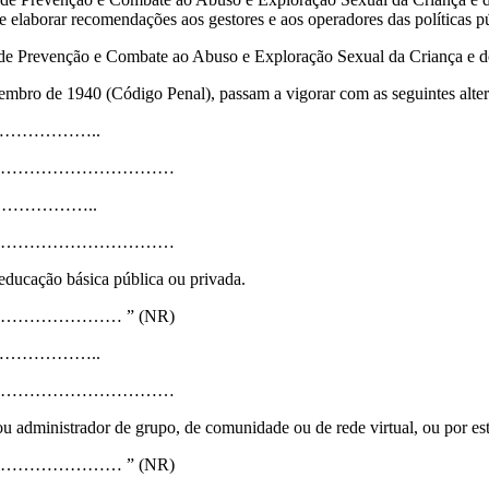
e elaborar recomendações aos gestores e aos operadores das políticas pú
de Prevenção e Combate ao Abuso e Exploração Sexual da Criança e d
zembro de 1940 (Código Penal), passam a vigorar com as seguintes alte
………………..
…………………………
……………..
…………………………
e educação básica pública ou privada.
…………… ” (NR)
………………..
…………………………
ou administrador de grupo, de comunidade ou de rede virtual, ou por est
…………… ” (NR)