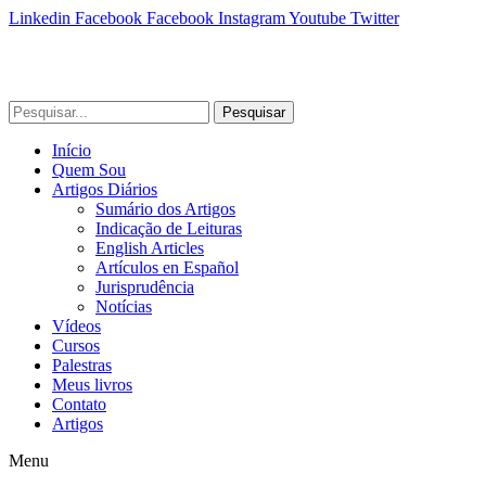
Linkedin
Facebook
Facebook
Instagram
Youtube
Twitter
Pesquisar
Início
Quem Sou
Artigos Diários
Sumário dos Artigos
Indicação de Leituras
English Articles
Artículos en Español
Jurisprudência
Notícias
Vídeos
Cursos
Palestras
Meus livros
Contato
Artigos
Menu