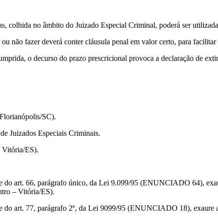
colhida no âmbito do Juizado Especial Criminal, poderá ser utilizad
ão fazer deverá conter cláusula penal em valor certo, para facilitar 
a, o decurso do prazo prescricional provoca a declaração de extinçã
lorianópolis/SC).
e Juizados Especiais Criminais.
Vitória/ES).
o art. 66, parágrafo único, da Lei 9.099/95 (ENUNCIADO 64), exaure
tro – Vitória/ES).
o art. 77, parágrafo 2º, da Lei 9099/95 (ENUNCIADO 18), exaure a c