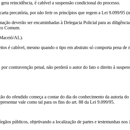
a reincidência, é cabível a suspensão condicional do processo.
ta precatória, por não ferir os princípios que regem a Lei 9.099/95 (
o deverão ser encaminhadas à Delegacia Policial para as diligências 
uízo Comum.
Maceió/AL).
tos é cabível, mesmo quando o tipo em abstrato só comporta pena de m
contravenção penal, não perderá o autor do fato o direito à suspensão
 do ofendido começa a contar do dia do conhecimento da autoria do f
resentar vale como tal para os fins do art. 88 da Lei 9.099/95.
os públicos, objetivando a localização de partes e testemunhas nos J