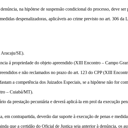
ncia, na hipótese de suspensão condicional do processo, deve ser pre
as despenalizadoras, aplicáveis ao crime previsto no art. 306 da Le
Aracaju/SE).
cia á propriedade do objeto apreendido (XIII Encontro – Campo Gra
reendidos e não reclamados no prazo do art. 123 do CPP (XIII Encon
stam a competência dos Juizados Especiais, se a hipótese não for c
ro – Cuiabá/MT).
a prestação pecuniária e deverá aplicá-la em prol da execução penal
 em contrapartida, deverão dar suporte à execução de penas e medida
a que a certidão do Oficial de Justiça seja anterior à denúncia, os a