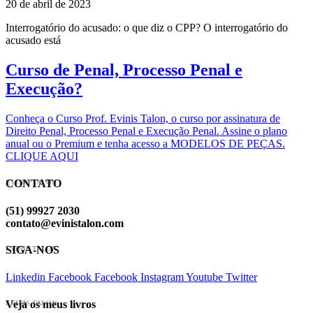
20 de abril de 2023
Interrogatório do acusado: o que diz o CPP? O interrogatório do
acusado está
Curso de Penal, Processo Penal e
Execução?
Conheça o Curso Prof. Evinis Talon, o curso por assinatura de
Direito Penal, Processo Penal e Execução Penal. Assine o plano
anual ou o Premium e tenha acesso a MODELOS DE PEÇAS.
CLIQUE AQUI
CONTATO
EVINIS TALON
(51) 99927 2030
contato@evinistalon.com
SIGA-NOS
EVINIS TALON
Linkedin
Facebook
Facebook
Instagram
Youtube
Twitter
Veja os meus livros
EVINIS TALON