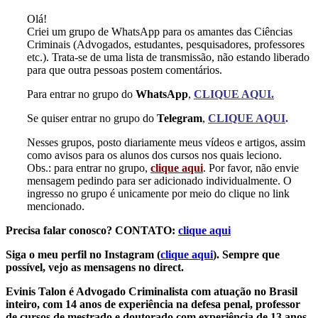
Olá!
Criei um grupo de WhatsApp para os amantes das Ciências
Criminais (Advogados, estudantes, pesquisadores, professores
etc.). Trata-se de uma lista de transmissão, não estando liberado
para que outra pessoas postem comentários.
Para entrar no grupo do
WhatsApp
,
CLIQUE AQUI.
Se quiser entrar no grupo do
Telegram
,
CLIQUE AQUI
.
Nesses grupos, posto diariamente meus vídeos e artigos, assim
como avisos para os alunos dos cursos nos quais leciono.
Obs.: para entrar no grupo,
clique aqui
. Por favor, não envie
mensagem pedindo para ser adicionado individualmente. O
ingresso no grupo é unicamente por meio do clique no link
mencionado.
Precisa falar conosco? CONTATO:
clique aqui
Siga o meu perfil no Instagram (
clique aqui
). Sempre que
possível, vejo as mensagens no direct.
Evinis Talon é Advogado Criminalista com atuação no Brasil
inteiro, com 14 anos de experiência na defesa penal, professor
de cursos de mestrado e doutorado com experiência de 13 anos