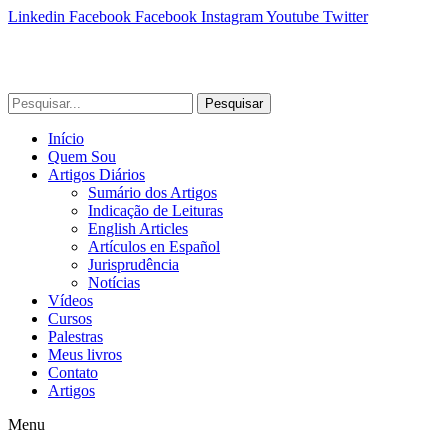
Linkedin
Facebook
Facebook
Instagram
Youtube
Twitter
Pesquisar
Início
Quem Sou
Artigos Diários
Sumário dos Artigos
Indicação de Leituras
English Articles
Artículos en Español
Jurisprudência
Notícias
Vídeos
Cursos
Palestras
Meus livros
Contato
Artigos
Menu