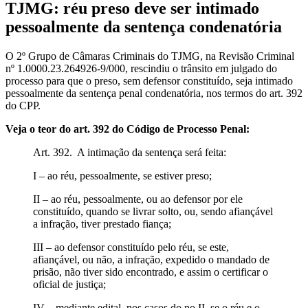
TJMG: réu preso deve ser intimado
pessoalmente da sentença condenatória
O 2º Grupo de Câmaras Criminais do TJMG, na Revisão Criminal
nº 1.0000.23.264926-9/000, rescindiu o trânsito em julgado do
processo para que o preso, sem defensor constituído, seja intimado
pessoalmente da sentença penal condenatória, nos termos do art. 392
do CPP.
Veja o teor do art. 392 do Código de Processo Penal:
Art. 392. A intimação da sentença será feita:
I – ao réu, pessoalmente, se estiver preso;
II – ao réu, pessoalmente, ou ao defensor por ele
constituído, quando se livrar solto, ou, sendo afiançável
a infração, tiver prestado fiança;
III – ao defensor constituído pelo réu, se este,
afiançável, ou não, a infração, expedido o mandado de
prisão, não tiver sido encontrado, e assim o certificar o
oficial de justiça;
IV – mediante edital, nos casos do no II, se o réu e o