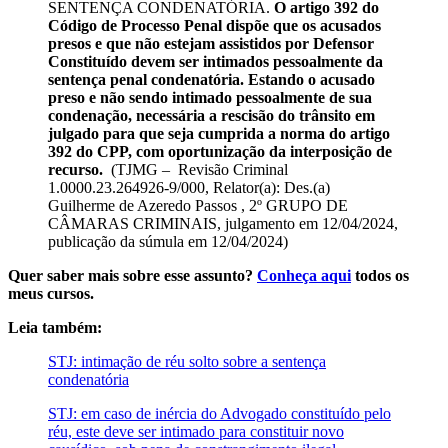
SENTENÇA CONDENATÓRIA.
O artigo 392 do
Código de Processo Penal dispõe que os acusados
presos e que não estejam assistidos por Defensor
Constituído devem ser intimados pessoalmente da
sentença penal condenatória. Estando o acusado
preso e não sendo intimado pessoalmente de sua
condenação, necessária a rescisão do trânsito em
julgado para que seja cumprida a norma do artigo
392 do CPP, com oportunização da interposição de
recurso.
(TJMG – Revisão Criminal
1.0000.23.264926-9/000, Relator(a): Des.(a)
Guilherme de Azeredo Passos , 2º GRUPO DE
CÂMARAS CRIMINAIS, julgamento em 12/04/2024,
publicação da súmula em 12/04/2024)
Quer saber mais sobre esse assunto?
Conheça aqui
todos os
meus cursos.
Leia também:
STJ: intimação de réu solto sobre a sentença
condenatória
STJ: em caso de inércia do Advogado constituído pelo
réu, este deve ser intimado para constituir novo