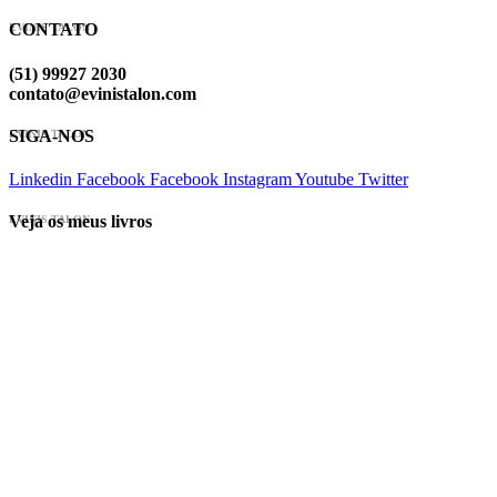
CONTATO
EVINIS TALON
(51) 99927 2030
contato@evinistalon.com
SIGA-NOS
EVINIS TALON
Linkedin
Facebook
Facebook
Instagram
Youtube
Twitter
Veja os meus livros
EVINIS TALON