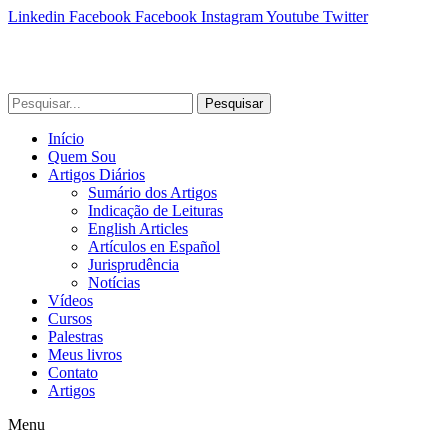
Linkedin
Facebook
Facebook
Instagram
Youtube
Twitter
Pesquisar
Início
Quem Sou
Artigos Diários
Sumário dos Artigos
Indicação de Leituras
English Articles
Artículos en Español
Jurisprudência
Notícias
Vídeos
Cursos
Palestras
Meus livros
Contato
Artigos
Menu