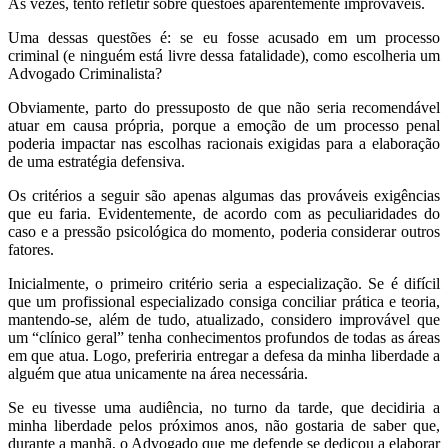
Às vezes, tento refletir sobre questões aparentemente improváveis.
Uma dessas questões é: se eu fosse acusado em um processo
criminal (e ninguém está livre dessa fatalidade), como escolheria um
Advogado Criminalista?
Obviamente, parto do pressuposto de que não seria recomendável
atuar em causa própria, porque a emoção de um processo penal
poderia impactar nas escolhas racionais exigidas para a elaboração
de uma estratégia defensiva.
Os critérios a seguir são apenas algumas das prováveis exigências
que eu faria. Evidentemente, de acordo com as peculiaridades do
caso e a pressão psicológica do momento, poderia considerar outros
fatores.
Inicialmente, o primeiro critério seria a especialização. Se é difícil
que um profissional especializado consiga conciliar prática e teoria,
mantendo-se, além de tudo, atualizado, considero improvável que
um “clínico geral” tenha conhecimentos profundos de todas as áreas
em que atua. Logo, preferiria entregar a defesa da minha liberdade a
alguém que atua unicamente na área necessária.
Se eu tivesse uma audiência, no turno da tarde, que decidiria a
minha liberdade pelos próximos anos, não gostaria de saber que,
durante a manhã, o Advogado que me defende se dedicou a elaborar