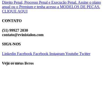
Direito Penal, Processo Penal e Execução Penal. Assine o plano
anual ou o Premium e tenha acesso a MODELOS DE PEÇAS.
CLIQUE AQUI
CONTATO
EVINIS TALON
(51) 99927 2030
contato@evinistalon.com
SIGA-NOS
EVINIS TALON
Linkedin
Facebook
Facebook
Instagram
Youtube
Twitter
Veja os meus livros
EVINIS TALON