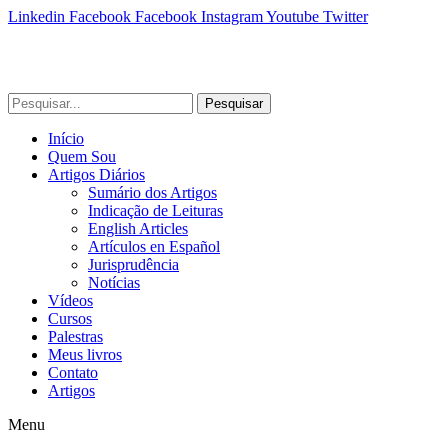
Linkedin
Facebook
Facebook
Instagram
Youtube
Twitter
Pesquisar
Início
Quem Sou
Artigos Diários
Sumário dos Artigos
Indicação de Leituras
English Articles
Artículos en Español
Jurisprudência
Notícias
Vídeos
Cursos
Palestras
Meus livros
Contato
Artigos
Menu