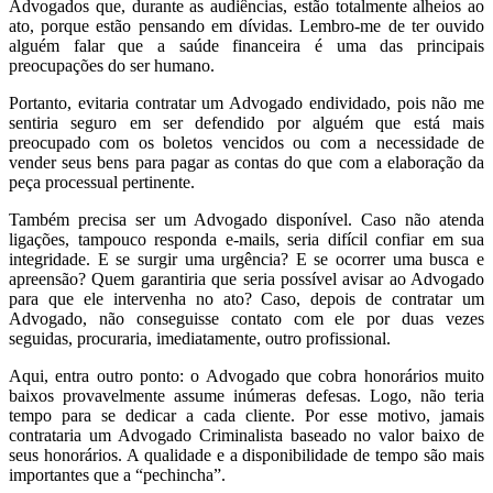
Advogados que, durante as audiências, estão totalmente alheios ao
ato, porque estão pensando em dívidas. Lembro-me de ter ouvido
alguém falar que a saúde financeira é uma das principais
preocupações do ser humano.
Portanto, evitaria contratar um Advogado endividado, pois não me
sentiria seguro em ser defendido por alguém que está mais
preocupado com os boletos vencidos ou com a necessidade de
vender seus bens para pagar as contas do que com a elaboração da
peça processual pertinente.
Também precisa ser um Advogado disponível. Caso não atenda
ligações, tampouco responda e-mails, seria difícil confiar em sua
integridade. E se surgir uma urgência? E se ocorrer uma busca e
apreensão? Quem garantiria que seria possível avisar ao Advogado
para que ele intervenha no ato? Caso, depois de contratar um
Advogado, não conseguisse contato com ele por duas vezes
seguidas, procuraria, imediatamente, outro profissional.
Aqui, entra outro ponto: o Advogado que cobra honorários muito
baixos provavelmente assume inúmeras defesas. Logo, não teria
tempo para se dedicar a cada cliente. Por esse motivo, jamais
contrataria um Advogado Criminalista baseado no valor baixo de
seus honorários. A qualidade e a disponibilidade de tempo são mais
importantes que a “pechincha”.