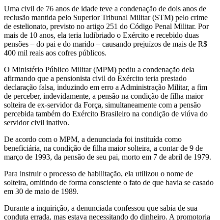
Uma civil de 76 anos de idade teve a condenação de dois anos de
reclusão mantida pelo Superior Tribunal Militar (STM) pelo crime
de estelionato, previsto no artigo 251 do Código Penal Militar. Por
mais de 10 anos, ela teria ludibriado o Exército e recebido duas
pensões – do pai e do marido – causando prejuízos de mais de R$
400 mil reais aos cofres públicos.
O Ministério Público Militar (MPM) pediu a condenação dela
afirmando que a pensionista civil do Exército teria prestado
declaração falsa, induzindo em erro a Administração Militar, a fim
de perceber, indevidamente, a pensão na condição de filha maior
solteira de ex-servidor da Força, simultaneamente com a pensão
percebida também do Exército Brasileiro na condição de viúva do
servidor civil inativo.
De acordo com o MPM, a denunciada foi instituída como
beneficiária, na condição de filha maior solteira, a contar de 9 de
março de 1993, da pensão de seu pai, morto em 7 de abril de 1979.
Para instruir o processo de habilitação, ela utilizou o nome de
solteira, omitindo de forma consciente o fato de que havia se casado
em 30 de maio de 1989.
Durante a inquirição, a denunciada confessou que sabia de sua
conduta errada, mas estava necessitando do dinheiro. A promotoria