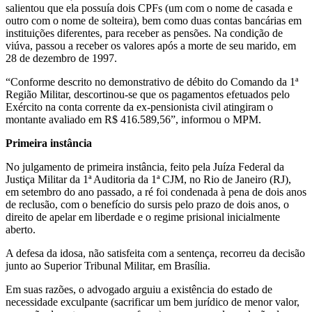
salientou que ela possuía dois CPFs (um com o nome de casada e
outro com o nome de solteira), bem como duas contas bancárias em
instituições diferentes, para receber as pensões. Na condição de
viúva, passou a receber os valores após a morte de seu marido, em
28 de dezembro de 1997.
“Conforme descrito no demonstrativo de débito do Comando da 1ª
Região Militar, descortinou-se que os pagamentos efetuados pelo
Exército na conta corrente da ex-pensionista civil atingiram o
montante avaliado em R$ 416.589,56”, informou o MPM.
Primeira instância
No julgamento de primeira instância, feito pela Juíza Federal da
Justiça Militar da 1ª Auditoria da 1ª CJM, no Rio de Janeiro (RJ),
em setembro do ano passado, a ré foi condenada à pena de dois anos
de reclusão, com o benefício do sursis pelo prazo de dois anos, o
direito de apelar em liberdade e o regime prisional inicialmente
aberto.
A defesa da idosa, não satisfeita com a sentença, recorreu da decisão
junto ao Superior Tribunal Militar, em Brasília.
Em suas razões, o advogado arguiu a existência do estado de
necessidade exculpante (sacrificar um bem jurídico de menor valor,