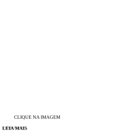
CLIQUE NA IMAGEM
LEIA MAIS
EVINIS TALON