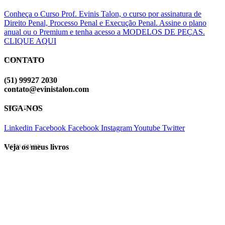
Conheça o Curso Prof. Evinis Talon, o curso por assinatura de
Direito Penal, Processo Penal e Execução Penal. Assine o plano
anual ou o Premium e tenha acesso a MODELOS DE PEÇAS.
CLIQUE AQUI
CONTATO
EVINIS TALON
(51) 99927 2030
contato@evinistalon.com
SIGA-NOS
EVINIS TALON
Linkedin
Facebook
Facebook
Instagram
Youtube
Twitter
Veja os meus livros
EVINIS TALON