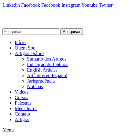
Linkedin
Facebook
Facebook
Instagram
Youtube
Twitter
Pesquisar
Início
Quem Sou
Artigos Diários
Sumário dos Artigos
Indicação de Leituras
English Articles
Artículos en Español
Jurisprudência
Notícias
Vídeos
Cursos
Palestras
Meus livros
Contato
Artigos
Menu