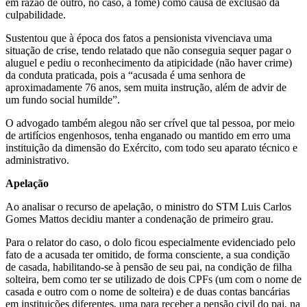
em razão de outro, no caso, a fome) como causa de exclusão da
culpabilidade.
Sustentou que à época dos fatos a pensionista vivenciava uma
situação de crise, tendo relatado que não conseguia sequer pagar o
aluguel e pediu o reconhecimento da atipicidade (não haver crime)
da conduta praticada, pois a “acusada é uma senhora de
aproximadamente 76 anos, sem muita instrução, além de advir de
um fundo social humilde”.
O advogado também alegou não ser crível que tal pessoa, por meio
de artifícios engenhosos, tenha enganado ou mantido em erro uma
instituição da dimensão do Exército, com todo seu aparato técnico e
administrativo.
Apelação
Ao analisar o recurso de apelação, o ministro do STM Luis Carlos
Gomes Mattos decidiu manter a condenação de primeiro grau.
Para o relator do caso, o dolo ficou especialmente evidenciado pelo
fato de a acusada ter omitido, de forma consciente, a sua condição
de casada, habilitando-se à pensão de seu pai, na condição de filha
solteira, bem como ter se utilizado de dois CPFs (um com o nome de
casada e outro com o nome de solteira) e de duas contas bancárias
em instituições diferentes, uma para receber a pensão civil do pai, na