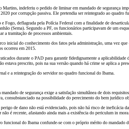
rto Martins, indeferiu o pedido de liminar em mandado de segurança imp
20 por corrupção passiva. Ele pretendia ser reintegrado ao quadro fun
e Fogo, deflagrada pela Polícia Federal com a finalidade de desarticu
anhão (Sema). Segundo a PF, os funcionários participavam de um esqu
dar a tramitação de processos ambientais.
o inicial do conhecimento dos fatos pela administração, uma vez que o
os ocorreu em 2015.
raticados durante o PAD para garantir fidedignamente a aplicabilidade 
estava prescrito, pois na sua versão quando há crime se aplica a pres
enal e a reintegração do servidor no quadro funcional do Ibama.
mandado de segurança exige a satisfação simultânea de dois requisitos
ra, consubstanciado na possibilidade do perecimento do bem jurídico ob
perigo de dano não está evidenciado, pois não há risco de ineficácia 
r não é recente, afastando ainda mais a existência do periculum in mora
adro funcional do Ibama confunde-se com o próprio mérito do mandado d