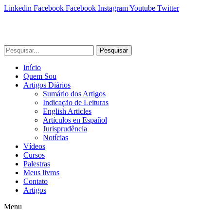
Linkedin
Facebook
Facebook
Instagram
Youtube
Twitter
Pesquisar
Início
Quem Sou
Artigos Diários
Sumário dos Artigos
Indicação de Leituras
English Articles
Artículos en Español
Jurisprudência
Notícias
Vídeos
Cursos
Palestras
Meus livros
Contato
Artigos
Menu