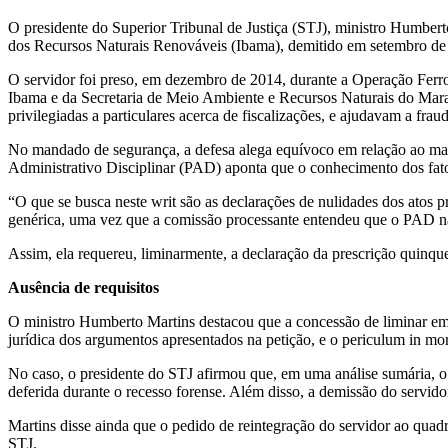
​​O presidente do Superior Tribunal de Justiça (STJ), ministro Humbe
dos Recursos Naturais Renováveis (Ibama), demitido em setembro de 20
O servidor foi preso, em dezembro de 2014, durante a Operação Ferro 
Ibama e da Secretaria de Meio Ambiente e Recursos Naturais do Mar
privilegiadas a particulares acerca de fiscalizações, e ajudavam a frau
No mandado de segurança, a defesa alega equívoco em relação ao marc
Administrativo Disciplinar (PAD) aponta que o conhecimento dos fat
“O que se busca neste writ são as declarações de nulidades dos atos p
genérica, uma vez que a comissão processante entendeu que o PAD não 
Assim, ela requereu, liminarmente, a declaração da prescrição quinqu
Ausência de requisitos
O ministro Humberto Martins destacou que a concessão de liminar em 
jurídica dos argumentos apresentados na petição, e o periculum in mo
No caso, o presidente do STJ afirmou que, em uma análise sumária, o 
deferida durante o recesso forense. Além disso, a demissão do servido
Martins disse ainda que o pedido de reintegração do servidor ao qu
STJ.