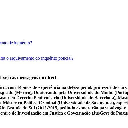
nto de inquérito?
ra o arquivamento do inquérito policial?
, vejo as mensagens no direct.
iro, com 14 anos de experiência na defesa penal, professor de cur
osgrado (México), Doutorando pela Universidade do Minho (Portug
ster en Derecho Penitenciario (Universidade de Barcelona), Mást
Máster en Política Criminal (Universidade de Salamanca), especial
 do Rio Grande do Sul (2012-2015, pedindo exoneração para advogar.
 Centro de Investigação em Justiça e Governação (JusGov) de Portu