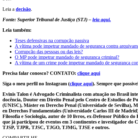
Leia a
decisão
.
Fonte: Superior Tribunal de Justiça (STJ) –
leia aqui.
Leia também:
Teses defensivas na corrupção passiva
A vítima pode impetrar mandado de segurança contra arquivame
Corrupção das pessoas ou das leis?
O MP pode impetrar mandado de segurança criminal?
A vítima de um crime pode impetrar mandado de segurança cont
Precisa falar conosco? CONTATO:
clique aqui
Siga o meu perfil no Instagram (
clique aqui
). Sempre que possível
Evinis Talon é Advogado Criminalista com atuação no Brasil inte
docência, Doutor em Direito Penal pelo Centro de Estudios de P
(UNISC), Máster en Derecho Penal (Universidade de Sevilha), Má
en Derechos Fundamentales (Universidade Carlos III de Madrid), 
Filosofia e Sociologia, autor de 10 livros, ex-Defensor Público
que já participou de eventos em 3 continentes e investigador do
TJSP, TJPR, TJSC, TJGO, TJMG, TJSE e outros.
COMPARTILHE