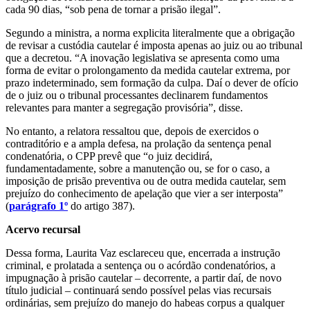
cada 90 dias, “sob pena de tornar a prisão ilegal”.
Segundo a ministra, a norma explicita literalmente que a obrigação
de revisar a custódia cautelar é imposta apenas ao juiz ou ao tribunal
que a decretou. “A inovação legislativa se apresenta como uma
forma de evitar o prolongamento da medida cautelar extrema, por
prazo indeterminado, sem formação da culpa. Daí o dever de ofício
de o juiz ou o tribunal processantes declinarem fundamentos
relevantes para manter a segregação provisória”, disse.
No entanto, a relatora ressaltou que, depois de exercidos o
contraditório e a ampla defesa, na prolação da sentença penal
condenatória, o CPP prevê que “o juiz decidirá,
fundamentadamente, sobre a manutenção ou, se for o caso, a
imposição de prisão preventiva ou de outra medida cautelar, sem
prejuízo do conhecimento de apelação que vier a ser interposta”
(
parágrafo 1º
do artigo 387).
Acervo rec​​ursal
Dessa forma, Laurita Vaz esclareceu que, encerrada a instrução
criminal, e prolatada a sentença ou o acórdão condenatórios, a
impugnação à prisão cautelar – decorrente, a partir daí, de novo
título judicial – continuará sendo possível pelas vias recursais
ordinárias, sem prejuízo do manejo do habeas corpus a qualquer