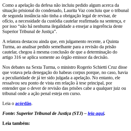
Como a apelação da defesa não incluiu pedido algum acerca da
situação prisional do condenado, Laurita Vaz concluiu que o tribunal
de segunda instância não tinha a obrigação legal de revisar, de
ofício, a necessidade da custódia cautelar reafirmada na sentença, e
por isso “não há nenhuma ilegalidade a ensejar a ingerência deste
Superior Tribunal de Justiça”.
A relatora destacou ainda que, em julgamento recente, a Quinta
Turma, ao analisar pedido semelhante para a revisão da prisão
cautelar, chegou à mesma conclusão de que a determinação do
artigo 316 se aplica somente ao órgão emissor da decisão.
Nos debates na Sexta Turma, o ministro Rogerio Schietti Cruz disse
que votava pela denegação do habeas corpus porque, no caso, havia
a peculiaridade de já ter sido julgada a apelação. No entanto, ele
ressalvou seu ponto de vista em relação à tese principal, por
entender que o dever de revisão das prisões cabe a qualquer juiz ou
tribunal onde a ação penal esteja em curso.​
Leia o
acór​dão
.
Fonte: Superior Tribunal de Justiça (STJ) –
leia aqui
.
Leia também: