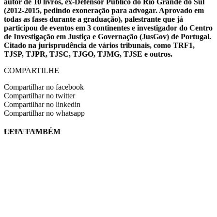
autor de 10 livros, ex-Defensor Público do Rio Grande do Sul
(2012-2015, pedindo exoneração para advogar. Aprovado em
todas as fases durante a graduação), palestrante que já
participou de eventos em 3 continentes e investigador do Centro
de Investigação em Justiça e Governação (JusGov) de Portugal.
Citado na jurisprudência de vários tribunais, como TRF1,
TJSP, TJPR, TJSC, TJGO, TJMG, TJSE e outros.
COMPARTILHE
Compartilhar no facebook
Compartilhar no twitter
Compartilhar no linkedin
Compartilhar no whatsapp
LEIA TAMBÉM
EVINIS TALON