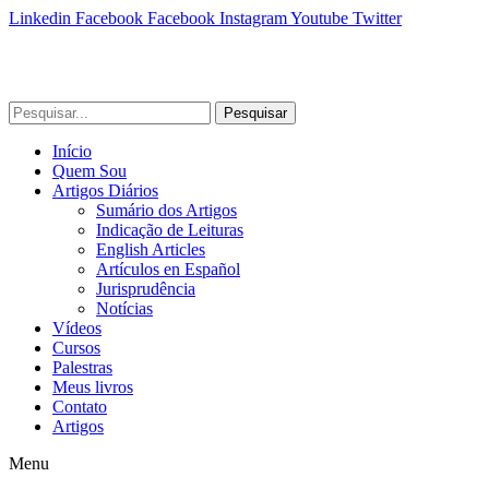
Linkedin
Facebook
Facebook
Instagram
Youtube
Twitter
Pesquisar
Início
Quem Sou
Artigos Diários
Sumário dos Artigos
Indicação de Leituras
English Articles
Artículos en Español
Jurisprudência
Notícias
Vídeos
Cursos
Palestras
Meus livros
Contato
Artigos
Menu