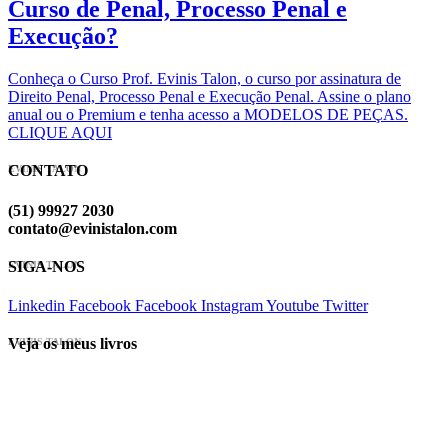
Curso de Penal, Processo Penal e
Execução?
Conheça o Curso Prof. Evinis Talon, o curso por assinatura de
Direito Penal, Processo Penal e Execução Penal. Assine o plano
anual ou o Premium e tenha acesso a MODELOS DE PEÇAS.
CLIQUE AQUI
CONTATO
EVINIS TALON
(51) 99927 2030
contato@evinistalon.com
SIGA-NOS
EVINIS TALON
Linkedin
Facebook
Facebook
Instagram
Youtube
Twitter
Veja os meus livros
EVINIS TALON