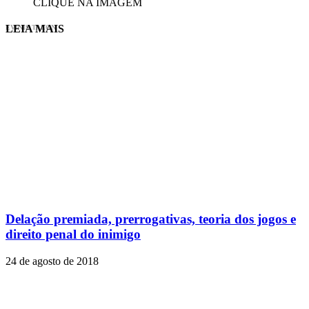
CLIQUE NA IMAGEM
LEIA MAIS
EVINIS TALON
Delação premiada, prerrogativas, teoria dos jogos e
direito penal do inimigo
24 de agosto de 2018