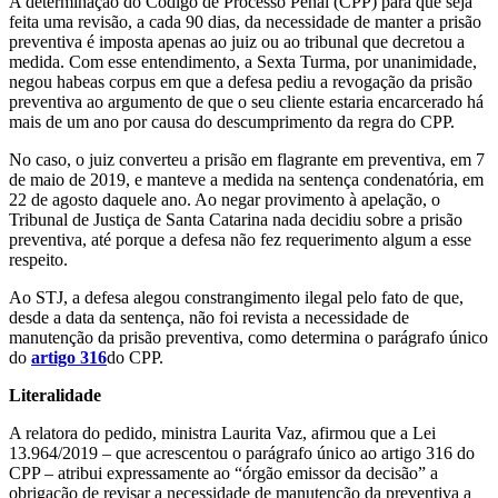
A determinação do Código de Processo Penal (CPP) para que seja
feita uma revisão, a cada 90 dias, da necessidade de manter a prisão
preventiva é imposta apenas ao juiz ou ao tribunal que decretou a
medida. Com esse entendimento, a Sexta Turma, por unanimidade,
negou habeas corpus em que a defesa pediu a revogação da prisão
preventiva ao argumento de que o seu cliente estaria encarcerado há
mais de um ano por causa do descumprimento da regra do CPP.
No caso, o juiz converteu a prisão em flagrante em preventiva, em 7
de maio de 2019, e manteve a medida na sentença condenatória, em
22 de agosto daquele ano. Ao negar provimento à apelação, o
Tribunal de Justiça de Santa Catarina nada decidiu sobre a prisão
preventiva, até porque a defesa não fez requerimento algum a esse
respeito.
Ao STJ, a defesa alegou constrangimento ilegal pelo fato de que,
desde a data da sentença, não foi revista a necessidade de
manutenção da prisão preventiva, como determina o parágrafo único
do
artigo 316
do CPP.
Literal​​idade
A relatora do pedido, ministra Laurita Vaz, afirmou que a Lei
13.964/2019 – que acrescentou o parágrafo único ao artigo 316 do
CPP – atribui expressamente ao “órgão emissor da decisão” a
obrigação de revisar a necessidade de manutenção da preventiva a