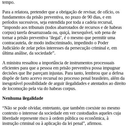
tempo.
Para a relatora, pretender que a obrigação de revisar, de ofício, os
fundamentos da prisão preventiva, no prazo de 90 dias, e em
períodos sucessivos, seja estendida por toda a cadeia recursal,
“impondo aos tribunais (todos abarrotados de recursos e de habeas
corpus) tarefa desarrazoada ou, quiçá, inexequível, sob pena de
tornar a prisão preventiva ‘ilegal’, é o mesmo que permitir uma
contracautela, de modo indiscriminado, impedindo o Poder
Judiciário de zelar pelos interesses da persecução criminal e, em
última análise, da sociedade”.
A ministra ressaltou a importância de instrumentos processuais
eficientes para que a pessoa em prisão preventiva possa impugnar
decisões que lhe pareçam injustas. Para tanto, lembrou que a defesa
dispõe de farto acervo recursal no processo penal brasileiro, além da
inesgotável possibilidade de arguir ilegalidades e atentados ao direito
de locomoção pela via do habeas corpus.
Nenhuma ilega​​lidade
“Não se pode olvidar, entretanto, que também coexiste no mesmo
contexto o interesse da sociedade em ver custodiados aqueles cuja
liberdade represente risco à ordem pública ou econômica, à
instrução criminal ou à aplicação da lei penal”, afirmou.