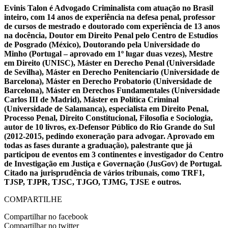
Evinis Talon é Advogado Criminalista com atuação no Brasil
inteiro, com 14 anos de experiência na defesa penal, professor
de cursos de mestrado e doutorado com experiência de 13 anos
na docência, Doutor em Direito Penal pelo Centro de Estudios
de Posgrado (México), Doutorando pela Universidade do
Minho (Portugal – aprovado em 1º lugar duas vezes), Mestre
em Direito (UNISC), Máster en Derecho Penal (Universidade
de Sevilha), Máster en Derecho Penitenciario (Universidade de
Barcelona), Máster en Derecho Probatorio (Universidade de
Barcelona), Máster en Derechos Fundamentales (Universidade
Carlos III de Madrid), Máster en Política Criminal
(Universidade de Salamanca), especialista em Direito Penal,
Processo Penal, Direito Constitucional, Filosofia e Sociologia,
autor de 10 livros, ex-Defensor Público do Rio Grande do Sul
(2012-2015, pedindo exoneração para advogar. Aprovado em
todas as fases durante a graduação), palestrante que já
participou de eventos em 3 continentes e investigador do Centro
de Investigação em Justiça e Governação (JusGov) de Portugal.
Citado na jurisprudência de vários tribunais, como TRF1,
TJSP, TJPR, TJSC, TJGO, TJMG, TJSE e outros.
COMPARTILHE
Compartilhar no facebook
Compartilhar no twitter