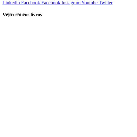
Linkedin
Facebook
Facebook
Instagram
Youtube
Twitter
Veja os meus livros
EVINIS TALON