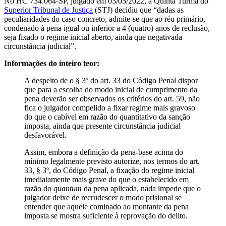
No HC 734.064-SP, julgado em 03/05/2022, a Quinta Turma do
Superior Tribunal de Justiça
(STJ) decidiu que “dadas as
peculiaridades do caso concreto, admite-se que ao réu primário,
condenado à pena igual ou inferior a 4 (quatro) anos de reclusão,
seja fixado o regime inicial aberto, ainda que negativada
circunstância judicial”.
Informações do inteiro teor:
A despeito de o § 3º do art. 33 do Código Penal dispor
que para a escolha do modo inicial de cumprimento da
pena deverão ser observados os critérios do art. 59, não
fica o julgador compelido a fixar regime mais gravoso
do que o cabível em razão do quantitativo da sanção
imposta, ainda que presente circunstância judicial
desfavorável.
Assim, embora a definição da pena-base acima do
mínimo legalmente previsto autorize, nos termos do art.
33, § 3º, do Código Penal, a fixação do regime inicial
imediatamente mais grave do que o estabelecido em
razão do
quantum
da pena aplicada, nada impede que o
julgador deixe de recrudescer o modo prisional se
entender que aquele cominado ao montante da pena
imposta se mostra suficiente à reprovação do delito.