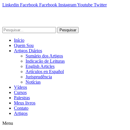
Linkedin
Facebook
Facebook
Instagram
Youtube
Twitter
Pesquisar
Início
Quem Sou
Artigos Diários
Sumário dos Artigos
Indicação de Leituras
English Articles
Artículos en Español
Jurisprudência
Notícias
Vídeos
Cursos
Palestras
Meus livros
Contato
Artigos
Menu