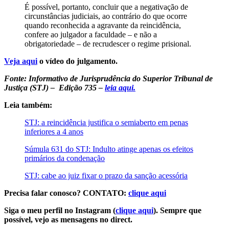
É possível, portanto, concluir que a negativação de
circunstâncias judiciais, ao contrário do que ocorre
quando reconhecida a agravante da reincidência,
confere ao julgador a faculdade – e não a
obrigatoriedade – de recrudescer o regime prisional.
Veja aqui
o vídeo do julgamento.
Fonte: Informativo de Jurisprudência do Superior Tribunal de
Justiça (STJ) – Edição 735 –
leia aqui.
Leia também:
STJ: a reincidência justifica o semiaberto em penas
inferiores a 4 anos
Súmula 631 do STJ: Indulto atinge apenas os efeitos
primários da condenação
STJ: cabe ao juiz fixar o prazo da sanção acessória
Precisa falar conosco? CONTATO:
clique aqui
Siga o meu perfil no Instagram (
clique aqui
). Sempre que
possível, vejo as mensagens no direct.