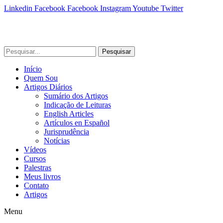
Linkedin
Facebook
Facebook
Instagram
Youtube
Twitter
Pesquisar
Início
Quem Sou
Artigos Diários
Sumário dos Artigos
Indicação de Leituras
English Articles
Artículos en Español
Jurisprudência
Notícias
Vídeos
Cursos
Palestras
Meus livros
Contato
Artigos
Menu