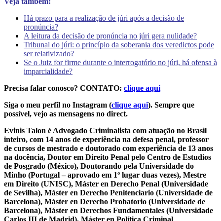
Veja também:
Há prazo para a realização de júri após a decisão de
pronúncia?
A leitura da decisão de pronúncia no júri gera nulidade?
Tribunal do júri: o princípio da soberania dos veredictos pode
ser relativizado?
Se o Juiz for firme durante o interrogatório no júri, há ofensa à
imparcialidade?
Precisa falar conosco? CONTATO:
clique aqui
Siga o meu perfil no Instagram (
clique aqui
). Sempre que
possível, vejo as mensagens no direct.
Evinis Talon é Advogado Criminalista com atuação no Brasil
inteiro, com 14 anos de experiência na defesa penal, professor
de cursos de mestrado e doutorado com experiência de 13 anos
na docência, Doutor em Direito Penal pelo Centro de Estudios
de Posgrado (México), Doutorando pela Universidade do
Minho (Portugal – aprovado em 1º lugar duas vezes), Mestre
em Direito (UNISC), Máster en Derecho Penal (Universidade
de Sevilha), Máster en Derecho Penitenciario (Universidade de
Barcelona), Máster en Derecho Probatorio (Universidade de
Barcelona), Máster en Derechos Fundamentales (Universidade
Carlos III de Madrid), Máster en Política Criminal