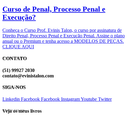
Curso de Penal, Processo Penal e
Execução?
Conheça o Curso Prof. Evinis Talon, o curso por assinatura de
Direito Penal, Processo Penal e Execução Penal. Assine o plano
anual ou o Premium e tenha acesso a MODELOS DE PEÇAS.
CLIQUE AQUI
CONTATO
EVINIS TALON
(51) 99927 2030
contato@evinistalon.com
SIGA-NOS
EVINIS TALON
Linkedin
Facebook
Facebook
Instagram
Youtube
Twitter
Veja os meus livros
EVINIS TALON