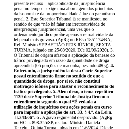
presente recurso – aplicabilidade da jurisprudência
penal no tempo – exige uma abordagem dos princípios
da isonomia e da proporcionalidade à luz do garantismo
penal. 2. Este Superior Tribunal já se manifestou no
sentido de que “não há falar em irretroatividade de
interpretação jurisprudencial, uma vez que o
ordenamento jurídico proíbe apenas a retroatividade da
lei penal mais gravosa. (AgRg no REsp 1851174/BA,
Rel. Ministro SEBASTIÃO REIS JÚNIOR, SEXTA
TURMA, julgado em 25/08/2020, DJe 02/09/2020). 3.
O Tribunal de origem afastou a aplicação da benesse do
tráfico privilegiado em razão da quantidade de droga
apreendida (05 porções de maconha, pesando 480g).
4.
Entretanto, a jurisprudência desta Corte Superior
possui entendimento firme no sentido de que a
quantidade de droga, por si só, não constitui
motivação idônea para afastar o reconhecimento do
tráfico privilegiado. 5. Além disso, o tema repetitivo
1139 deste Superior Tribunal de Justiça firmou o
entendimento segundo o qual “É vedada a
utilização de inquéritos e/ou ações penais em curso
para impedir a aplicação do art. 33, § 4.º, da Lei n.
11.343/06”.
6 . Agravo regimental desprovido. (AgRg
no HC n. 898.355/SP, relatora Ministra Daniela
Teixeira, Quinta Turma, julgado em 11/6/2024, DJe de