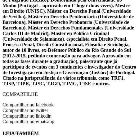
Minho (Portugal – aprovado em 1º lugar duas vezes), Mestre
em Direito (UNISC), Máster en Derecho Penal (Universidade
de Sevilha), Máster en Derecho Penitenciario (Universidade de
Barcelona), Máster en Derecho Probatorio (Universidade de
Barcelona), Máster en Derechos Fundamentales (Universidade
Carlos III de Madrid), Máster en Política Criminal
(Universidade de Salamanca), especialista em Direito Penal,
Processo Penal, Direito Constitucional, Filosofia e Sociologia,
autor de 10 livros, ex-Defensor Público do Rio Grande do Sul
(2012-2015, pedindo exoneração para advogar. Aprovado em
todas as fases durante a graduação), palestrante que já
participou de eventos em 3 continentes e investigador do Centro
de Investigação em Justiça e Governação (JusGov) de Portugal.
Citado na jurisprudência de vários tribunais, como TRF1,
TJSP, TJPR, TJSC, TJGO, TJMG, TJSE e outros.
COMPARTILHE
Compartilhar no facebook
Compartilhar no twitter
Compartilhar no linkedin
Compartilhar no whatsapp
LEIA TAMBÉM
EVINIS TALON