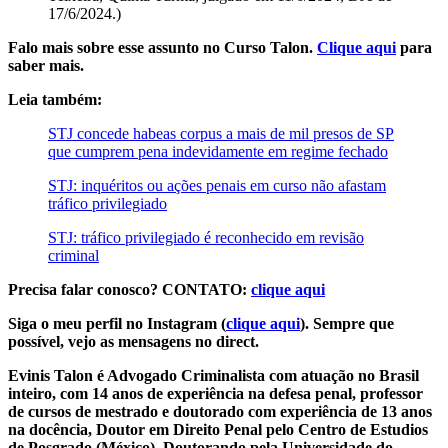
17/6/2024.)
Falo mais sobre esse assunto no Curso Talon.
Clique aqui
para
saber mais.
Leia também:
STJ concede habeas corpus a mais de mil presos de SP
que cumprem pena indevidamente em regime fechado
STJ: inquéritos ou ações penais em curso não afastam
tráfico privilegiado
STJ: tráfico privilegiado é reconhecido em revisão
criminal
Precisa falar conosco? CONTATO:
clique aqui
Siga o meu perfil no Instagram (
clique aqui
). Sempre que
possível, vejo as mensagens no direct.
Evinis Talon é Advogado Criminalista com atuação no Brasil
inteiro, com 14 anos de experiência na defesa penal, professor
de cursos de mestrado e doutorado com experiência de 13 anos
na docência, Doutor em Direito Penal pelo Centro de Estudios
de Posgrado (México), Doutorando pela Universidade do