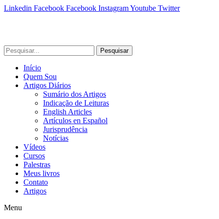
Linkedin
Facebook
Facebook
Instagram
Youtube
Twitter
Pesquisar
Início
Quem Sou
Artigos Diários
Sumário dos Artigos
Indicação de Leituras
English Articles
Artículos en Español
Jurisprudência
Notícias
Vídeos
Cursos
Palestras
Meus livros
Contato
Artigos
Menu