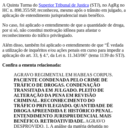
A Quinta Turma do
Superior Tribunal de Justiça
(STJ), no AgRg no
HC n. 898.355/SP, reconheceu, mesmo após o trânsito em julgado, a
aplicação de entendimento jurisprudencial mais benéfico.
No caso, foi aplicado o entendimento de que a quantidade de droga,
por si só, não constitui motivação idônea para afastar o
reconhecimento do tráfico privilegiado.
Além disso, também foi aplicado o entendimento de que “É vedada
a utilização de inquéritos e/ou ações penais em curso para impedir a
aplicação do art. 33, § 4.º, da Lei n. 11.343/06″ (tema 1139 do STJ).
Confira a ementa relacionada:
AGRAVO REGIMENTAL EM HABEAS CORPUS.
PACIENTE CONDENADA PELO CRIME DE
TRÁFICO DE DROGAS. CONDENAÇÃO
TRANSITADA EM JULGADO. PLEITO DE
ALTERAÇÃO DA PENA EM REVISÃO
CRIMINAL. RECONHECIMENTO DO
TRÁFICO PRIVILEGIADO. QUANTIDADE DE
DROGA APREENDIDA E HISTÓRICO PENAL.
ENTENDIMENTO JURISPRUDENCIAL MAIS
BENÉFICO. RETROATIVIDADE.
AGRAVO
DESPROVIDO. 1. A análise da matéria debatida no