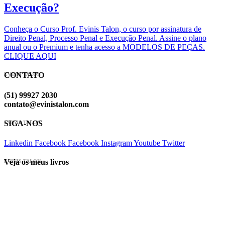
Execução?
Conheça o Curso Prof. Evinis Talon, o curso por assinatura de
Direito Penal, Processo Penal e Execução Penal. Assine o plano
anual ou o Premium e tenha acesso a MODELOS DE PEÇAS.
CLIQUE AQUI
CONTATO
EVINIS TALON
(51) 99927 2030
contato@evinistalon.com
SIGA-NOS
EVINIS TALON
Linkedin
Facebook
Facebook
Instagram
Youtube
Twitter
Veja os meus livros
EVINIS TALON