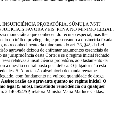
INSUFICIÊNCIA PROBATÓRIA. SÚMULA 7/STJ.
AS JUDICIAIS FAVORÁVEIS. PENA NO MÍNIMO LEGAL.
nocrática que conheceu do recurso especial, mas lhe
to do tráfico privilegiado, e preservando a dosimetria fixada
ão, no reconhecimento da minorante do art. 33, §4º, da Lei
cisão agravada deixou de enfrentar argumentos essenciais da
o na jurisprudência desta Corte; e se o regime inicial fechado
teses relativas à insuficiência probatória, ao afastamento da
ou a questão central posta pela defesa. O julgador não está
cedentes. 5. A pretensão absolutória demanda reexame
vilegiado, com fundamento na vultosa quantidade de droga
.
Assiste razão ao agravante quanto ao regime inicial. O
mo legal (5 anos), inexistindo reincidência ou qualquer
. 2.146.954/SP, relatora Ministra Maria Marluce Caldas,