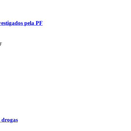
vestigados pela PF
PF
e drogas