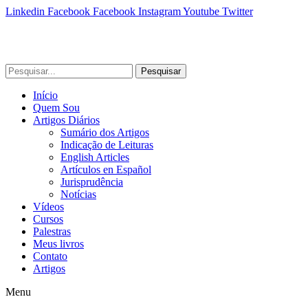
Linkedin
Facebook
Facebook
Instagram
Youtube
Twitter
Pesquisar
Início
Quem Sou
Artigos Diários
Sumário dos Artigos
Indicação de Leituras
English Articles
Artículos en Español
Jurisprudência
Notícias
Vídeos
Cursos
Palestras
Meus livros
Contato
Artigos
Menu