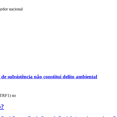
gedor nacional
e subsistência não constitui delito ambiental
 (TRF1) no
o?