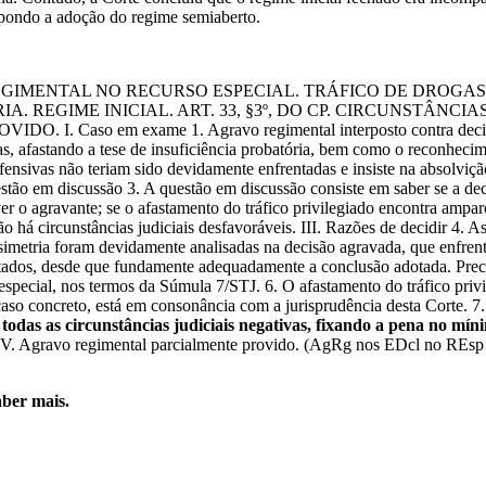
impondo a adoção do regime semiaberto.
GIMENTAL NO RECURSO ESPECIAL. TRÁFICO DE DROGAS. 
A. REGIME INICIAL. ART. 33, §3º, DO CP. CIRCUNSTÂNCI
o em exame 1. Agravo regimental interposto contra decisão mo
 afastando a tese de insuficiência probatória, bem como o reconhecimen
fensivas não teriam sido devidamente enfrentadas e insiste na absolviç
estão em discussão 3. A questão em discussão consiste em saber se a de
ver o agravante; se o afastamento do tráfico privilegiado encontra ampar
há circunstâncias judiciais desfavoráveis. III. Razões de decidir 4. As 
simetria foram devidamente analisadas na decisão agravada, que enfrent
entados, desde que fundamente adequadamente a conclusão adotada. Pre
especial, nos termos da Súmula 7/STJ. 6. O afastamento do tráfico pri
caso concreto, está em consonância com a jurisprudência desta Corte. 7
odas as circunstâncias judiciais negativas, fixando a pena no míni
 IV. Agravo regimental parcialmente provido. (AgRg nos EDcl no REsp n
ber mais.