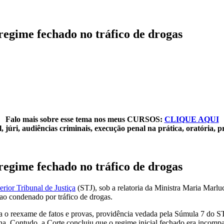
regime fechado no tráfico de drogas
Falo mais sobre esse tema nos meus CURSOS:
CLIQUE AQUI
 júri, audiências criminais, execução penal na prática, oratória, p
regime fechado no tráfico de drogas
erior Tribunal de Justiça
(STJ), sob a relatoria da Ministra
Maria Marlu
ao condenado por tráfico de drogas.
 o reexame de fatos e provas, providência vedada pela Súmula 7 do STJ
na. Contudo, a Corte concluiu que o regime inicial fechado era incompa