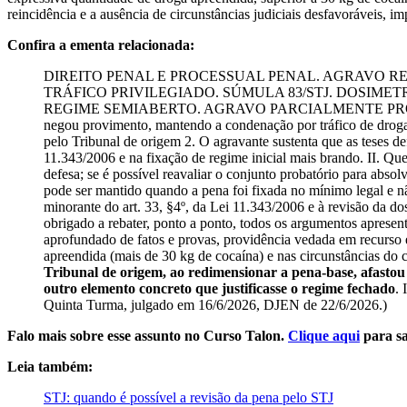
reincidência e a ausência de circunstâncias judiciais desfavoráveis, 
Confira a ementa relacionada:
DIREITO PENAL E PROCESSUAL PENAL. AGRAVO RE
TRÁFICO PRIVILEGIADO. SÚMULA 83/STJ. DOSIMETRI
REGIME SEMIABERTO. AGRAVO PARCIALMENTE PROVIDO. I. Cas
negou provimento, mantendo a condenação por tráfico de drogas,
pelo Tribunal de origem 2. O agravante sustenta que as teses de
11.343/2006 e na fixação de regime inicial mais brando. II. Qu
defesa; se é possível reavaliar o conjunto probatório para absol
pode ser mantido quando a pena foi fixada no mínimo legal e não 
minorante do art. 33, §4º, da Lei 11.343/2006 e à revisão da do
obrigado a rebater, ponto a ponto, todos os argumentos apres
aprofundado de fatos e provas, providência vedada em recurso 
apreendida (mais de 30 kg de cocaína) e nas circunstâncias do 
Tribunal de origem, ao redimensionar a pena-base, afastou t
outro elemento concreto que justificasse o regime fechado
.
Quinta Turma, julgado em 16/6/2026, DJEN de 22/6/2026.)
Falo mais sobre esse assunto no Curso Talon.
Clique aqui
para sa
Leia também:
STJ: quando é possível a revisão da pena pelo STJ