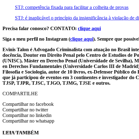
STJ: competência fixada para facilitar a colheita de provas
STJ: é inaplicável o princípio da insignificância à violação de di
Precisa falar conosco? CONTATO:
clique aqui
Siga o meu perfil no Instagram (
clique aqui
). Sempre que possível
Evinis Talon é Advogado Criminalista com atuação no Brasil inte
docência, Doutor em Direito Penal pelo Centro de Estudios de P
(UNISC), Máster en Derecho Penal (Universidade de Sevilha), Má
en Derechos Fundamentales (Universidade Carlos III de Madrid), 
Filosofia e Sociologia, autor de 10 livros, ex-Defensor Público
que já participou de eventos em 3 continentes e investigador do
TJSP, TJPR, TJSC, TJGO, TJMG, TJSE e outros.
COMPARTILHE
Compartilhar no facebook
Compartilhar no twitter
Compartilhar no linkedin
Compartilhar no whatsapp
LEIA TAMBÉM
EVINIS TALON