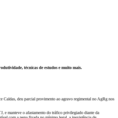
rodutividade, técnicas de estudos e muito mais.
ce Caldas
, deu parcial provimento ao agravo regimental no AgRg nos
, e manteve o afastamento do tráfico privilegiado diante da
tível com a pena fixada no mínimo legal, a inexistência de