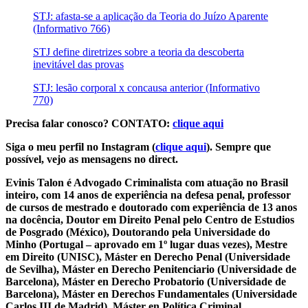
STJ: afasta-se a aplicação da Teoria do Juízo Aparente
(Informativo 766)
STJ define diretrizes sobre a teoria da descoberta
inevitável das provas
STJ: lesão corporal x concausa anterior (Informativo
770)
Precisa falar conosco? CONTATO:
clique aqui
Siga o meu perfil no Instagram (
clique aqui
). Sempre que
possível, vejo as mensagens no direct.
Evinis Talon é Advogado Criminalista com atuação no Brasil
inteiro, com 14 anos de experiência na defesa penal, professor
de cursos de mestrado e doutorado com experiência de 13 anos
na docência, Doutor em Direito Penal pelo Centro de Estudios
de Posgrado (México), Doutorando pela Universidade do
Minho (Portugal – aprovado em 1º lugar duas vezes), Mestre
em Direito (UNISC), Máster en Derecho Penal (Universidade
de Sevilha), Máster en Derecho Penitenciario (Universidade de
Barcelona), Máster en Derecho Probatorio (Universidade de
Barcelona), Máster en Derechos Fundamentales (Universidade
Carlos III de Madrid), Máster en Política Criminal