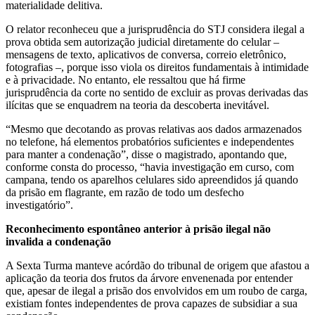
materialidade delitiva.
O relator reconheceu que a jurisprudência do STJ considera ilegal a
prova obtida sem autorização judicial diretamente do celular –
mensagens de texto, aplicativos de conversa, correio eletrônico,
fotografias –, porque isso viola os direitos fundamentais à intimidade
e à privacidade. No entanto, ele ressaltou que há firme
jurisprudência da corte no sentido de excluir as provas derivadas das
ilícitas que se enquadrem na teoria da descoberta inevitável.
“Mesmo que decotando as provas relativas aos dados armazenados
no telefone, há elementos probatórios suficientes e independentes
para manter a condenação”, disse o magistrado, apontando que,
conforme consta do processo, “havia investigação em curso, com
campana, tendo os aparelhos celulares sido apreendidos já quando
da prisão em flagrante, em razão de todo um desfecho
investigatório”.
Reconhecimento espontâneo anterior à prisão ilegal não
invalida a condenação
A Sexta Turma manteve acórdão do tribunal de origem que afastou a
aplicação da teoria dos frutos da árvore envenenada por entender
que, apesar de ilegal a prisão dos envolvidos em um roubo de carga,
existiam fontes independentes de prova capazes de subsidiar a sua