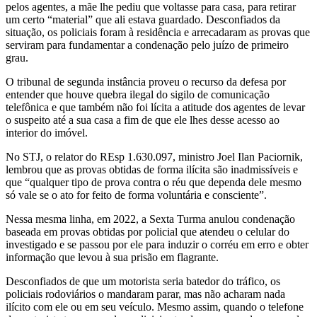
pelos agentes, a mãe lhe pediu que voltasse para casa, para retirar
um certo “material” que ali estava guardado. Desconfiados da
situação, os policiais foram à residência e arrecadaram as provas que
serviram para fundamentar a condenação pelo juízo de primeiro
grau.
O tribunal de segunda instância proveu o recurso da defesa por
entender que houve quebra ilegal do sigilo de comunicação
telefônica e que também não foi lícita a atitude dos agentes de levar
o suspeito até a sua casa a fim de que ele lhes desse acesso ao
interior do imóvel.
No STJ, o relator do REsp 1.630.097, ministro Joel Ilan Paciornik,
lembrou que as provas obtidas de forma ilícita são inadmissíveis e
que “qualquer tipo de prova contra o réu que dependa dele mesmo
só vale se o ato for feito de forma voluntária e consciente”.
Nessa mesma linha, em 2022, a Sexta Turma anulou condenação
baseada em provas obtidas por policial que atendeu o celular do
investigado e se passou por ele para induzir o corréu em erro e obter
informação que levou à sua prisão em flagrante.
Desconfiados de que um motorista seria batedor do tráfico, os
policiais rodoviários o mandaram parar, mas não acharam nada
ilícito com ele ou em seu veículo. Mesmo assim, quando o telefone