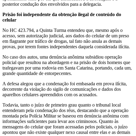
posterior condução dos envolvidos para a delegacia.
Prisão foi independente da obtenção ilegal de conteúdo do
celular
No HC 423.794, a Quinta Turma entendeu que, mesmo após o
acesso, sem autorização judicial, aos dados do celular de um preso
em flagrante por tráfico de drogas, tal fato não anula as demais
provas, por terem fontes independentes daquela considerada ilícita.
No caso dos autos, uma denúncia anônima subsidiou operação
policial que resultou na abordagem e na prisão de dois homens que
trafegavam por uma rodovia em Santa Catarina, portando, cada um,
grande quantidade de entorpecentes.
A defesa alegou que a condenação foi embasada em prova ilícita,
decorrente da violação do sigilo de comunicações e dados dos
aparelhos celulares apreendidos com os acusados.
Todavia, tanto o juízo de primeiro grau quanto o tribunal local
entenderam pela condenação dos réus, destacando que a operação
montada pela Polícia Militar se baseou em denúncia anônima com
informações suficientes para levar aos criminosos. Quanto às
mensagens do celular que foram acessadas pelos policiais, o juízo
apontou que não existe qualquer nexo causal entre elas e as demais