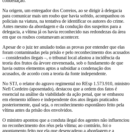
condenação.
Na origem, um entregador dos Correios, ao se dirigir à delegacia
para comunicar mais um roubo que havia sofrido, acompanhou os
policiais na viatura, na tentativa de identificar os autores do crime.
Antes mesmo da abordagem e da condução dos suspeitos para a
delegacia, a vítima já os havia reconhecido nas redondezas da área
em que os roubos costumavam acontecer.
Apesar de o juiz ter anulado todas as provas por entender que elas
foram contaminadas pela prisão e pelo reconhecimento dos acusados
– considerados ilegais –, o tribunal local afastou a incidência da
teoria dos frutos da árvore envenenada, sob o fundamento de que
havia outros elementos aptos a subsidiar a condenação dos
acusados, de acordo com a teoria da fonte independente.
No STJ, o relator do agravo regimental no REsp 1.573.910, ministro
Nefi Cordeiro (aposentado), destacou que a ordem dos fatos é
essencial na análise da viabilidade da ação penal, que se embasou
em elemento idôneo e independente dos atos ilegais praticados
posteriormente, qual seja, o reconhecimento espontâneo feito pela
vítima antes da prisão dos envolvidos.
O ministro apontou que a conduta ilegal dos agentes não influenciou
no reconhecimento dos réus pela vítima; ao contrário, foi o
apontamento feito por ela que desencadeou a abordagem e a