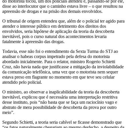
do motorista tocou, um dos policiais atendeu e, passando-se por ele,
disse ao interlocutor que o caminho estava livre – o que resultou na
apreensão de drogas e na prisão dos demais envolvidos.
O tribunal de origem entendeu que, além de o policial ter agido para
atender o interesse público em detrimento dos direitos dos
envolvidos, seria hipótese de aplicação da teoria da descoberta
inevitável, pois o curso natural dos acontecimentos levaria
fatalmente à apreensão das drogas.
Todavia, esse não foi o entendimento da Sexta Turma do STJ ao
analisar o habeas corpus impetrado pela defesa do motorista
abordado inicialmente. Para o relator, ministro Rogerio Schietti
Cruz, não havia nada que justificasse a mitigação da inviolabilidade
da comunicação telefônica, uma vez que o motorista nem sequer
estava preso em flagrante no momento em que teve seu celular
atendido pelo policial.
O ministro, ao observar a inaplicabilidade da teoria da descoberta
inevitável, explicou que é necessária uma interpretação restritiva
desse instituto, pois “não basta que se faça um raciocínio vago e
abstrato de mera possibilidade de descoberta da prova por outro
meio”.
Segundo Schietti, a teoria seria cabível se ficasse demonstrado que
“os fatos naturalmente chegariam ao mesmo desfecho, a despeito da