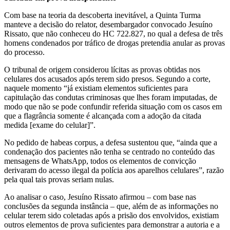
Com base na teoria da descoberta inevitável, a Quinta Turma
manteve a decisão do relator, desembargador convocado Jesuíno
Rissato, que não conheceu do HC 722.827, no qual a defesa de três
homens condenados por tráfico de drogas pretendia anular as provas
do processo.
O tribunal de origem considerou lícitas as provas obtidas nos
celulares dos acusados após terem sido presos. Segundo a corte,
naquele momento “já existiam elementos suficientes para
capitulação das condutas criminosas que lhes foram imputadas, de
modo que não se pode confundir referida situação com os casos em
que a flagrância somente é alcançada com a adoção da citada
medida [exame do celular]”.
No pedido de habeas corpus, a defesa sustentou que, “ainda que a
condenação dos pacientes não tenha se centrado no conteúdo das
mensagens de WhatsApp, todos os elementos de convicção
derivaram do acesso ilegal da polícia aos aparelhos celulares”, razão
pela qual tais provas seriam nulas.
Ao analisar o caso, Jesuíno Rissato afirmou – com base nas
conclusões da segunda instância – que, além de as informações no
celular terem sido coletadas após a prisão dos envolvidos, existiam
outros elementos de prova suficientes para demonstrar a autoria e a