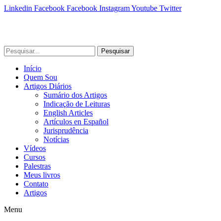
Linkedin
Facebook
Facebook
Instagram
Youtube
Twitter
Pesquisar
Início
Quem Sou
Artigos Diários
Sumário dos Artigos
Indicação de Leituras
English Articles
Artículos en Español
Jurisprudência
Notícias
Vídeos
Cursos
Palestras
Meus livros
Contato
Artigos
Menu