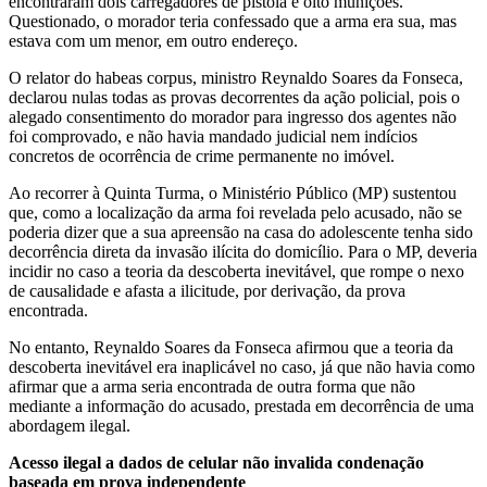
encontraram dois carregadores de pistola e oito munições.
Questionado, o morador teria confessado que a arma era sua, mas
estava com um menor, em outro endereço.
O relator do habeas corpus, ministro Reynaldo Soares da Fonseca,
declarou nulas todas as provas decorrentes da ação policial, pois o
alegado consentimento do morador para ingresso dos agentes não
foi comprovado, e não havia mandado judicial nem indícios
concretos de ocorrência de crime permanente no imóvel.
Ao recorrer à Quinta Turma, o Ministério Público (MP) sustentou
que, como a localização da arma foi revelada pelo acusado, não se
poderia dizer que a sua apreensão na casa do adolescente tenha sido
decorrência direta da invasão ilícita do domicílio. Para o MP, deveria
incidir no caso a teoria da descoberta inevitável, que rompe o nexo
de causalidade e afasta a ilicitude, por derivação, da prova
encontrada.
No entanto, Reynaldo Soares da Fonseca afirmou que a teoria da
descoberta inevitável era inaplicável no caso, já que não havia como
afirmar que a arma seria encontrada de outra forma que não
mediante a informação do acusado, prestada em decorrência de uma
abordagem ilegal.
Acesso ilegal a dados de celular não invalida condenação
baseada em prova independente