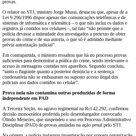
provas.
O relator no STJ, ministro Jorge Mussi, destacou que, apesar de a
Lei 9.296/1996 dispor apenas das comunicações telefônicas e de
sistemas de informática e telemática – o que não inclui os dados e
registros já contidos nos celulares –, tal fato “não permite que a
polícia devasse a intimidade dos investigados a pretexto de obter
provas do crime e de sua autoria, o que só é admitido mediante
prévia autorização judicial”.
Em contrapartida, o ministro ressaltou que há no processo provas
suficientes para demonstrar a prática do crime, sendo irrelevante o
acesso às mensagens contidas nos aparelhos. Segundo concluiu,
“tanto o flagrante quanto a posterior denúncia e a sentença
condenatória não se embasaram no suposto acesso ilegal dos
policiais aos dados contidos no celular”.
Prova nula não contamina outras produzidas de forma
independente em PAD
A Terceira Seção, no agravo regimental na Rcl 42.292, confirmou
decisão monocrática proferida pelo desembargador convocado
Olindo Menezes, que suspendeu o uso em Processo Administrativo
Disciplinar (PAD) de provas anuladas na ação penal pelo STJ.
Na origem, a polícia instaurou investigação por suposta organização