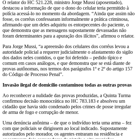
O relator do HC 521.228, ministro Jorge Mussi (aposentado),
destacou a informação de que o dono do celular teria permitido à
polícia acessá-lo no momento da abordagem. “Ainda que assim não
fosse, os corréus confessaram informalmente a prática criminosa,
afirmando que um deles adquiriu os entorpecentes do paciente, o
que demonstra que as mensagens supostamente devassadas não
foram determinantes para a apuração dos ilícitos”, afirmou o relator.
Para Jorge Mussi, “a apreensão dos celulares dos corréus levou a
autoridade policial a requerer judicialmente o afastamento do sigilo
dos dados neles contidos, o que foi deferido – pedido típico e
comum em casos análogos, e que demonstra que se está diante de
provas autônomas, nos termos dos parágrafos 1º e 2º do artigo 157
do Código de Processo Penal”.
Invasão ilegal de domicílio contaminou todas as outras provas
Ao reconhecer a nulidade das provas produzidas, a Quinta Turma
confirmou decisão monocrática no HC 783.183 e absolveu um
cidadão que havia sido condenado pelos crimes de posse irregular
de arma de fogo e corrupção de menor.
Uma denúncia anônima – de que o indivíduo teria uma arma – fez
com que policiais se dirigissem ao local indicado. Supostamente
autorizados pelo morador, os agentes entraram na residência e