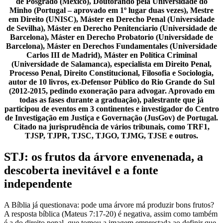
de Posgrado (México), Doutorando pela Universidade do
Minho (Portugal – aprovado em 1º lugar duas vezes), Mestre
em Direito (UNISC), Máster en Derecho Penal (Universidade
de Sevilha), Máster en Derecho Penitenciario (Universidade de
Barcelona), Máster en Derecho Probatorio (Universidade de
Barcelona), Máster en Derechos Fundamentales (Universidade
Carlos III de Madrid), Máster en Política Criminal
(Universidade de Salamanca), especialista em Direito Penal,
Processo Penal, Direito Constitucional, Filosofia e Sociologia,
autor de 10 livros, ex-Defensor Público do Rio Grande do Sul
(2012-2015, pedindo exoneração para advogar. Aprovado em
todas as fases durante a graduação), palestrante que já
participou de eventos em 3 continentes e investigador do Centro
de Investigação em Justiça e Governação (JusGov) de Portugal.
Citado na jurisprudência de vários tribunais, como TRF1,
TJSP, TJPR, TJSC, TJGO, TJMG, TJSE e outros.
STJ: os frutos da árvore envenenada, a
descoberta inevitável e a fonte
independente
A Bíblia já questionava: pode uma árvore má produzir bons frutos?
A resposta bíblica (Mateus 7:17-20) é negativa, assim como também
é a do direito penal, que tomou a imagem emprestada ao definir que