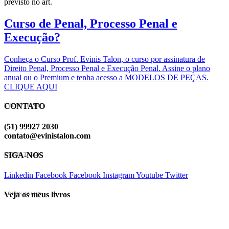
previsto no art.
Curso de Penal, Processo Penal e
Execução?
Conheça o Curso Prof. Evinis Talon, o curso por assinatura de
Direito Penal, Processo Penal e Execução Penal. Assine o plano
anual ou o Premium e tenha acesso a MODELOS DE PEÇAS.
CLIQUE AQUI
CONTATO
EVINIS TALON
(51) 99927 2030
contato@evinistalon.com
SIGA-NOS
EVINIS TALON
Linkedin
Facebook
Facebook
Instagram
Youtube
Twitter
Veja os meus livros
EVINIS TALON