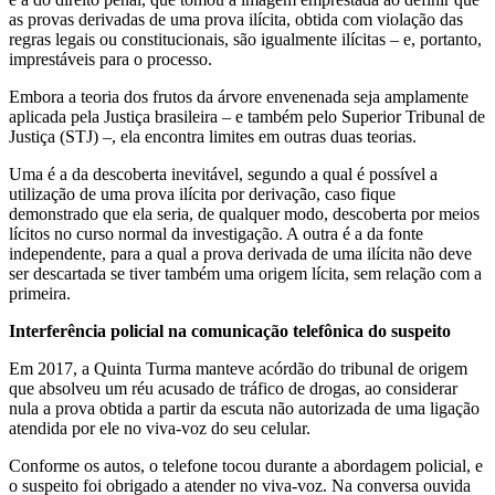
as provas derivadas de uma prova ilícita, obtida com violação das
regras legais ou constitucionais, são igualmente ilícitas – e, portanto,
imprestáveis para o processo.
Embora a teoria dos frutos da árvore envenenada seja amplamente
aplicada pela Justiça brasileira – e também pelo Superior Tribunal de
Justiça (STJ) –, ela encontra limites em outras duas teorias.
Uma é a da descoberta inevitável, segundo a qual é possível a
utilização de uma prova ilícita por derivação, caso fique
demonstrado que ela seria, de qualquer modo, descoberta por meios
lícitos no curso normal da investigação. A outra é a da fonte
independente, para a qual a prova derivada de uma ilícita não deve
ser descartada se tiver também uma origem lícita, sem relação com a
primeira.
Interferência policial na comunicação telefônica do suspeito
Em 2017, a Quinta Turma manteve acórdão do tribunal de origem
que absolveu um réu acusado de tráfico de drogas, ao considerar
nula a prova obtida a partir da escuta não autorizada de uma ligação
atendida por ele no viva-voz do seu celular.
Conforme os autos, o telefone tocou durante a abordagem policial, e
o suspeito foi obrigado a atender no viva-voz. Na conversa ouvida