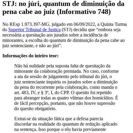
STJ: no júri, quantum de diminuição da
pena cabe ao juiz (Informativo 748)
No REsp 1.973.397-MG, julgado em 06/09/2022, a Quinta Turma
do
Superior Tribunal de Justiça
(STJ) decidiu que “embora seja
necessária a quesitação aos jurados sobre a incidência de
minorantes, a escolha do quantum de diminuição da pena cabe ao
juiz sentenciante, e não ao júri”.
Informações do inteiro teor:
Não há nulidade pela suposta falta de quesitação da
minorante da colaboração premiada. No caso, conforme
a ata da sessão de julgamento pelo tribunal do júri, o
juiz sentenciante inquiriu os jurados sobre a diminuição
da pena do recorrente pela colaboração, como manda o
art. 483, IV, e § 3º, I, do CPP. O quesito foi repetido
para abranger todas as quatro vítimas dos homicídios. É
de fácil percepção, portanto, que não houve supressão
do quesito obrigatório.
Extrai-se da situação fática que a defesa parecia
discordar na realidade do quantum de redução aplicado
na sentença. Isso porque o réu havia previamente