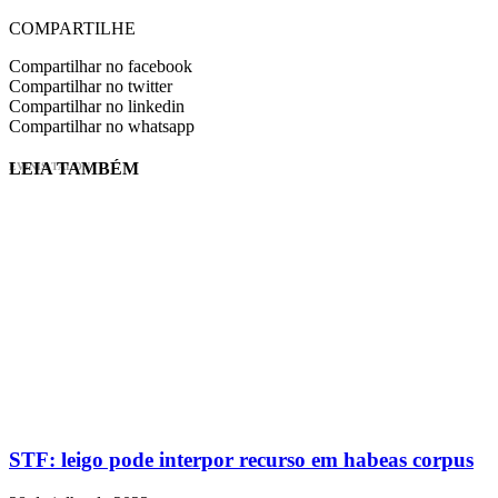
COMPARTILHE
Compartilhar no facebook
Compartilhar no twitter
Compartilhar no linkedin
Compartilhar no whatsapp
LEIA TAMBÉM
EVINIS TALON
STF: leigo pode interpor recurso em habeas corpus