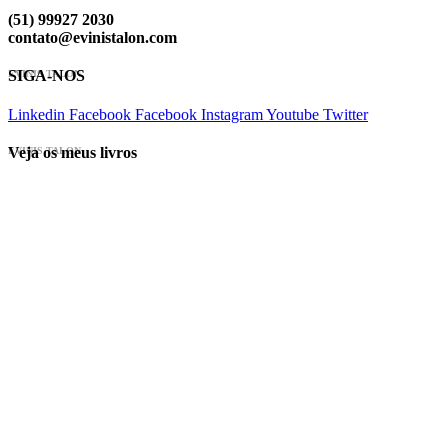
(51) 99927 2030
contato@evinistalon.com
SIGA-NOS
EVINIS TALON
Linkedin
Facebook
Facebook
Instagram
Youtube
Twitter
Veja os meus livros
EVINIS TALON