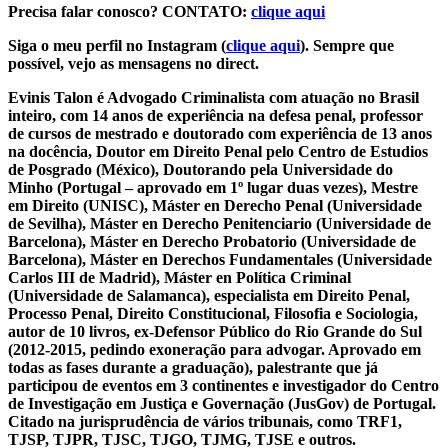
Precisa falar conosco? CONTATO:
clique aqui
Siga o meu perfil no Instagram (
clique aqui
). Sempre que
possível, vejo as mensagens no direct.
Evinis Talon é Advogado Criminalista com atuação no Brasil
inteiro, com 14 anos de experiência na defesa penal, professor
de cursos de mestrado e doutorado com experiência de 13 anos
na docência, Doutor em Direito Penal pelo Centro de Estudios
de Posgrado (México), Doutorando pela Universidade do
Minho (Portugal – aprovado em 1º lugar duas vezes), Mestre
em Direito (UNISC), Máster en Derecho Penal (Universidade
de Sevilha), Máster en Derecho Penitenciario (Universidade de
Barcelona), Máster en Derecho Probatorio (Universidade de
Barcelona), Máster en Derechos Fundamentales (Universidade
Carlos III de Madrid), Máster en Política Criminal
(Universidade de Salamanca), especialista em Direito Penal,
Processo Penal, Direito Constitucional, Filosofia e Sociologia,
autor de 10 livros, ex-Defensor Público do Rio Grande do Sul
(2012-2015, pedindo exoneração para advogar. Aprovado em
todas as fases durante a graduação), palestrante que já
participou de eventos em 3 continentes e investigador do Centro
de Investigação em Justiça e Governação (JusGov) de Portugal.
Citado na jurisprudência de vários tribunais, como TRF1,
TJSP, TJPR, TJSC, TJGO, TJMG, TJSE e outros.