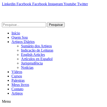
Linkedin
Facebook
Facebook
Instagram
Youtube
Twitter
Pesquisar
Início
Quem Sou
Artigos Diários
Sumário dos Artigos
Indicação de Leituras
English Articles
Artículos en Español
Jurisprudência
Notícias
Vídeos
Cursos
Palestras
Meus livros
Contato
Artigos
Menu