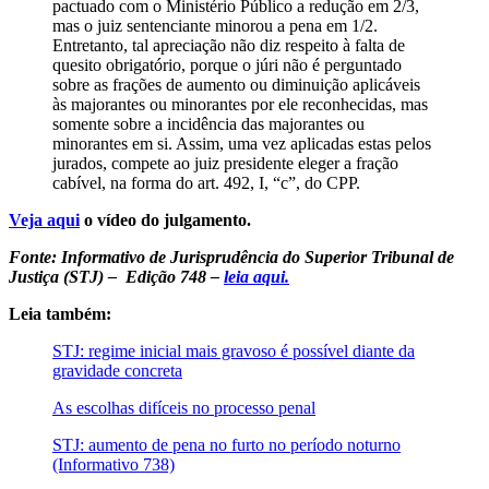
pactuado com o Ministério Público a redução em 2/3,
mas o juiz sentenciante minorou a pena em 1/2.
Entretanto, tal apreciação não diz respeito à falta de
quesito obrigatório, porque o júri não é perguntado
sobre as frações de aumento ou diminuição aplicáveis
às majorantes ou minorantes por ele reconhecidas, mas
somente sobre a incidência das majorantes ou
minorantes em si. Assim, uma vez aplicadas estas pelos
jurados, compete ao juiz presidente eleger a fração
cabível, na forma do art. 492, I, “c”, do CPP.
Veja aqui
o vídeo do julgamento.
Fonte: Informativo de Jurisprudência do Superior Tribunal de
Justiça (STJ) – Edição 748 –
leia aqui.
Leia também:
STJ: regime inicial mais gravoso é possível diante da
gravidade concreta
As escolhas difíceis no processo penal
STJ: aumento de pena no furto no período noturno
(Informativo 738)