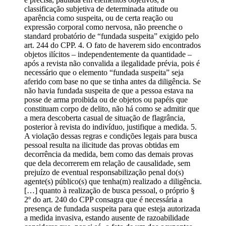
classificação subjetiva de determinada atitude ou
aparência como suspeita, ou de certa reação ou
expressão corporal como nervosa, não preenche o
standard probatório de “fundada suspeita” exigido pelo
art. 244 do CPP. 4. O fato de haverem sido encontrados
objetos ilícitos – independentemente da quantidade –
após a revista não convalida a ilegalidade prévia, pois é
necessário que o elemento “fundada suspeita” seja
aferido com base no que se tinha antes da diligência. Se
não havia fundada suspeita de que a pessoa estava na
posse de arma proibida ou de objetos ou papéis que
constituam corpo de delito, não há como se admitir que
a mera descoberta casual de situação de flagrância,
posterior à revista do indivíduo, justifique a medida. 5.
A violação dessas regras e condições legais para busca
pessoal resulta na ilicitude das provas obtidas em
decorrência da medida, bem como das demais provas
que dela decorrerem em relação de causalidade, sem
prejuízo de eventual responsabilização penal do(s)
agente(s) público(s) que tenha(m) realizado a diligência.
[…] quanto à realização de busca pessoal, o próprio §
2º do art. 240 do CPP consagra que é necessária a
presença de fundada suspeita para que esteja autorizada
a medida invasiva, estando ausente de razoabilidade