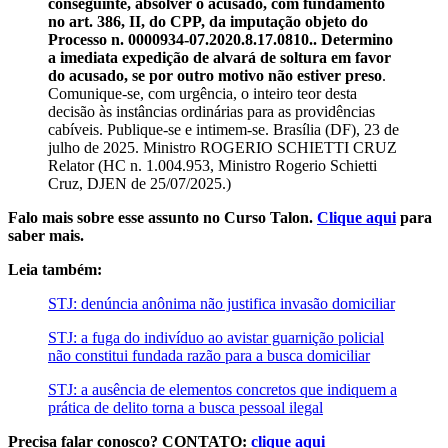
conseguinte, absolver o acusado, com fundamento
no art. 386, II, do CPP, da imputação objeto do
Processo n. 0000934-07.2020.8.17.0810.. Determino
a imediata expedição de alvará de soltura em favor
do acusado, se por outro motivo não estiver preso
.
Comunique-se, com urgência, o inteiro teor desta
decisão às instâncias ordinárias para as providências
cabíveis. Publique-se e intimem-se. Brasília (DF), 23 de
julho de 2025. Ministro ROGERIO SCHIETTI CRUZ
Relator (HC n. 1.004.953, Ministro Rogerio Schietti
Cruz, DJEN de 25/07/2025.)
Falo mais sobre esse assunto no Curso Talon.
Clique aqui
para
saber mais.
Leia também:
STJ: denúncia anônima não justifica invasão domiciliar
STJ: a fuga do indivíduo ao avistar guarnição policial
não constitui fundada razão para a busca domiciliar
STJ: a ausência de elementos concretos que indiquem a
prática de delito torna a busca pessoal ilegal
Precisa falar conosco? CONTATO:
clique aqui