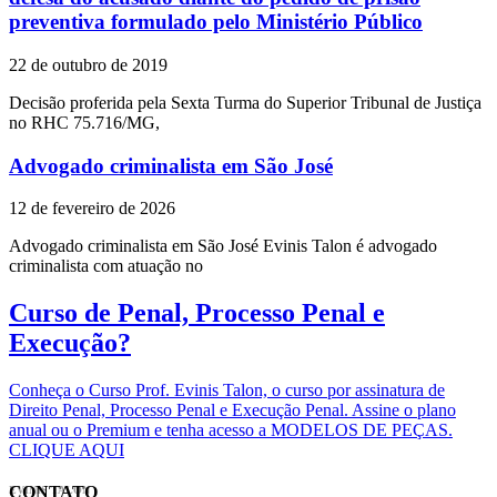
preventiva formulado pelo Ministério Público
22 de outubro de 2019
Decisão proferida pela Sexta Turma do Superior Tribunal de Justiça
no RHC 75.716/MG,
Advogado criminalista em São José
12 de fevereiro de 2026
Advogado criminalista em São José Evinis Talon é advogado
criminalista com atuação no
Curso de Penal, Processo Penal e
Execução?
Conheça o Curso Prof. Evinis Talon, o curso por assinatura de
Direito Penal, Processo Penal e Execução Penal. Assine o plano
anual ou o Premium e tenha acesso a MODELOS DE PEÇAS.
CLIQUE AQUI
CONTATO
EVINIS TALON