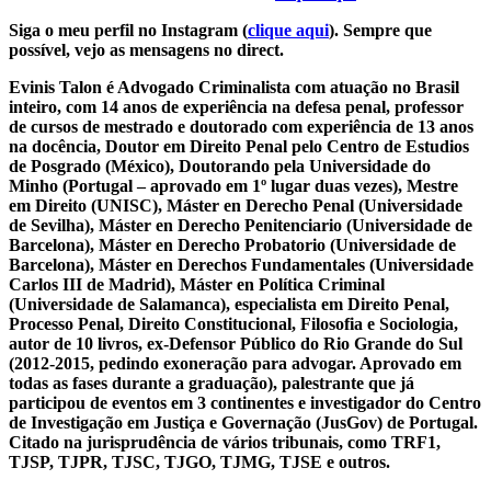
Siga o meu perfil no Instagram (
clique aqui
). Sempre que
possível, vejo as mensagens no direct.
Evinis Talon é Advogado Criminalista com atuação no Brasil
inteiro, com 14 anos de experiência na defesa penal, professor
de cursos de mestrado e doutorado com experiência de 13 anos
na docência, Doutor em Direito Penal pelo Centro de Estudios
de Posgrado (México), Doutorando pela Universidade do
Minho (Portugal – aprovado em 1º lugar duas vezes), Mestre
em Direito (UNISC), Máster en Derecho Penal (Universidade
de Sevilha), Máster en Derecho Penitenciario (Universidade de
Barcelona), Máster en Derecho Probatorio (Universidade de
Barcelona), Máster en Derechos Fundamentales (Universidade
Carlos III de Madrid), Máster en Política Criminal
(Universidade de Salamanca), especialista em Direito Penal,
Processo Penal, Direito Constitucional, Filosofia e Sociologia,
autor de 10 livros, ex-Defensor Público do Rio Grande do Sul
(2012-2015, pedindo exoneração para advogar. Aprovado em
todas as fases durante a graduação), palestrante que já
participou de eventos em 3 continentes e investigador do Centro
de Investigação em Justiça e Governação (JusGov) de Portugal.
Citado na jurisprudência de vários tribunais, como TRF1,
TJSP, TJPR, TJSC, TJGO, TJMG, TJSE e outros.