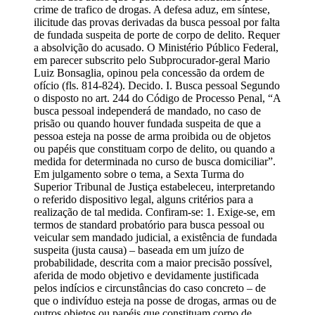
crime de trafico de drogas. A defesa aduz, em síntese,
ilicitude das provas derivadas da busca pessoal por falta
de fundada suspeita de porte de corpo de delito. Requer
a absolvição do acusado. O Ministério Público Federal,
em parecer subscrito pelo Subprocurador-geral Mario
Luiz Bonsaglia, opinou pela concessão da ordem de
ofício (fls. 814-824). Decido. I. Busca pessoal Segundo
o disposto no art. 244 do Código de Processo Penal, “A
busca pessoal independerá de mandado, no caso de
prisão ou quando houver fundada suspeita de que a
pessoa esteja na posse de arma proibida ou de objetos
ou papéis que constituam corpo de delito, ou quando a
medida for determinada no curso de busca domiciliar”.
Em julgamento sobre o tema, a Sexta Turma do
Superior Tribunal de Justiça estabeleceu, interpretando
o referido dispositivo legal, alguns critérios para a
realização de tal medida. Confiram-se: 1. Exige-se, em
termos de standard probatório para busca pessoal ou
veicular sem mandado judicial, a existência de fundada
suspeita (justa causa) – baseada em um juízo de
probabilidade, descrita com a maior precisão possível,
aferida de modo objetivo e devidamente justificada
pelos indícios e circunstâncias do caso concreto – de
que o indivíduo esteja na posse de drogas, armas ou de
outros objetos ou papéis que constituam corpo de