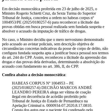
Em decisão monocrática proferida em 23 de julho de 2025, o
Ministro
Rogerio Schietti Cruz
, da Sexta Turma do
Superior
Tribunal de Justiça
, concedeu a ordem no habeas corpus nº
1004953/PE (2025/0180257-6) para reconhecer a ilicitude das
provas obtidas em busca pessoal realizada sem fundada suspeita e
absolver o acusado da imputação de tráfico de drogas.
No caso, o Ministro decidiu que o mero nervosismo demonstrado
pelo acusado ao avistar policiais, sem descrição objetiva de
circunstâncias concretas indicativas da posse de corpo de delito, não
configura fundada suspeita apta a justificar busca pessoal nos termos
do art. 244 do CPP. Assim, reconheceu a ilicitude da apreensão das
drogas e das provas dela derivadas, determinando a absolvição do
acusado com fundamento no art. 386, II, do CPP.
Confira abaixo a decisão monocrática
:
HABEAS CORPUS Nº 1004953 – PE
(2025/0180257-6) DECISÃO MARCOS ANDRÉ
LEANDRO PEREIRA alega ser vítima de coação
ilegal em decorrência de acórdão proferido pelo
Tribunal de Justiça do Estado de Pernambuco na
Apelação Criminal n. 0000934-07.2020.8.17.0810.
Consta dos autos que o paciente foi condenado pelo