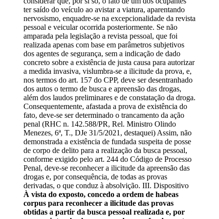
considerar que, por si só, o fato de um dos ocupantes
ter saído do veículo ao avistar a viatura, aparentando
nervosismo, enquadre-se na excepcionalidade da revista
pessoal e veicular ocorrida posteriormente. Se não
amparada pela legislação a revista pessoal, que foi
realizada apenas com base em parâmetros subjetivos
dos agentes de segurança, sem a indicação de dado
concreto sobre a existência de justa causa para autorizar
a medida invasiva, vislumbra-se a ilicitude da prova, e,
nos termos do art. 157 do CPP, deve ser desentranhado
dos autos o termo de busca e apreensão das drogas,
além dos laudos preliminares e de constatação da droga.
Consequentemente, afastada a prova de existência do
fato, deve-se ser determinado o trancamento da ação
penal (RHC n. 142.588/PR, Rel. Ministro Olindo
Menezes, 6ª, T., DJe 31/5/2021, destaquei) Assim, não
demonstrada a existência de fundada suspeita de posse
de corpo de delito para a realização da busca pessoal,
conforme exigido pelo art. 244 do Código de Processo
Penal, deve-se reconhecer a ilicitude da apreensão das
drogas e, por consequência, de todas as provas
derivadas, o que conduz à absolvição. III. Dispositivo
À vista do exposto, concedo a ordem de habeas
corpus para reconhecer a ilicitude das provas
obtidas a partir da busca pessoal realizada e, por