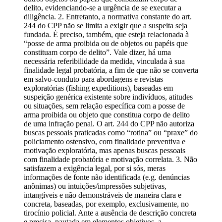
delito, evidenciando-se a urgência de se executar a
diligência. 2. Entretanto, a normativa constante do art.
244 do CPP não se limita a exigir que a suspeita seja
fundada. É preciso, também, que esteja relacionada à
“posse de arma proibida ou de objetos ou papéis que
constituam corpo de delito”. Vale dizer, há uma
necessária referibilidade da medida, vinculada à sua
finalidade legal probatória, a fim de que não se converta
em salvo-conduto para abordagens e revistas
exploratórias (fishing expeditions), baseadas em
suspeição genérica existente sobre indivíduos, atitudes
ou situações, sem relação específica com a posse de
arma proibida ou objeto que constitua corpo de delito
de uma infração penal. O art. 244 do CPP não autoriza
buscas pessoais praticadas como “rotina” ou “praxe” do
policiamento ostensivo, com finalidade preventiva e
motivação exploratória, mas apenas buscas pessoais
com finalidade probatória e motivação correlata. 3. Não
satisfazem a exigência legal, por si sós, meras
informações de fonte não identificada (e.g. denúncias
anônimas) ou intuições/impressões subjetivas,
intangíveis e não demonstráveis de maneira clara e
concreta, baseadas, por exemplo, exclusivamente, no
tirocínio policial. Ante a ausência de descrição concreta
e precisa, pautada em elementos objetivos, a