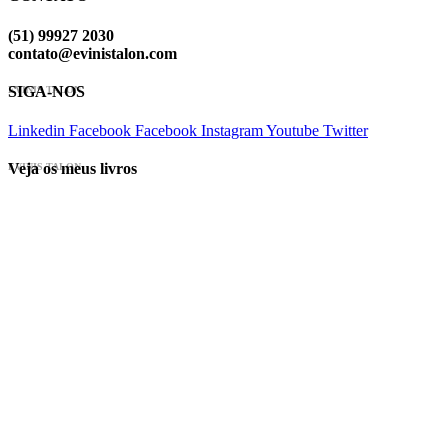
(51) 99927 2030
contato@evinistalon.com
SIGA-NOS
EVINIS TALON
Linkedin
Facebook
Facebook
Instagram
Youtube
Twitter
Veja os meus livros
EVINIS TALON