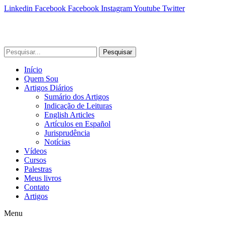
Linkedin
Facebook
Facebook
Instagram
Youtube
Twitter
Pesquisar
Início
Quem Sou
Artigos Diários
Sumário dos Artigos
Indicação de Leituras
English Articles
Artículos en Español
Jurisprudência
Notícias
Vídeos
Cursos
Palestras
Meus livros
Contato
Artigos
Menu