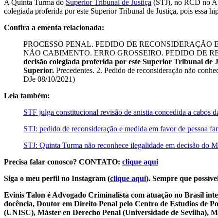
A Quinta Turma do
Superior Tribunal de Justiça
(STJ), no RCD no AgR
colegiada proferida por este Superior Tribunal de Justiça, pois essa h
Confira a ementa relacionada:
PROCESSO PENAL. PEDIDO DE RECONSIDERAÇÃO
NÃO CABIMENTO. ERRO GROSSEIRO. PEDIDO DE 
decisão colegiada proferida por este Superior Tribunal de J
Superior.
Precedentes. 2. Pedido de reconsideração não c
DJe 08/10/2021)
Leia também:
STF julga constitucional revisão de anistia concedida a cabos 
STJ: pedido de reconsideração e medida em favor de pessoa f
STJ: Quinta Turma não reconhece ilegalidade em decisão do M
Precisa falar conosco? CONTATO:
clique aqui
Siga o meu perfil no Instagram (
clique aqui
). Sempre que possível
Evinis Talon é Advogado Criminalista com atuação no Brasil inte
docência, Doutor em Direito Penal pelo Centro de Estudios de P
(UNISC), Máster en Derecho Penal (Universidade de Sevilha), Má