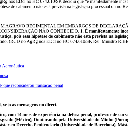
g nos EDcl no HC 674.610/SP, decidiu que “é manifestamente incabíve
ipótese de cabimento não está prevista na legislação processual ou no R
 EM AGRAVO REGIMENTAL EM EMBARGOS DE DECLARAÇÃ
RECONSIDERAÇÃO NÃO CONHECIDO.
1. É manifestamente inca
ustiça, pois essa hipótese de cabimento não está prevista na legis
onhecido. (RCD no AgRg nos EDcl no HC 674.610/SP, Rel. Ministr
da Aeronáutica
amosa
P que reconsiderou transação penal
, vejo as mensagens no direct.
iro, com 14 anos de experiência na defesa penal, professor de cur
osgrado (México), Doutorando pela Universidade do Minho (Portug
ster en Derecho Penitenciario (Universidade de Barcelona), Mást