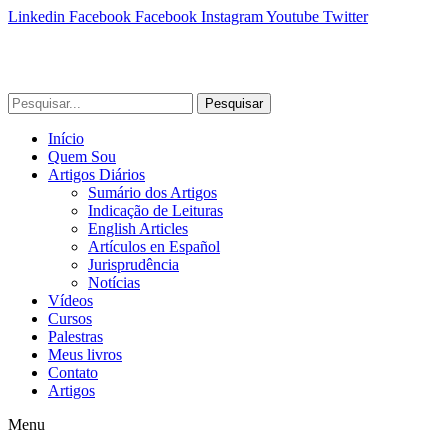
Linkedin
Facebook
Facebook
Instagram
Youtube
Twitter
Pesquisar
Início
Quem Sou
Artigos Diários
Sumário dos Artigos
Indicação de Leituras
English Articles
Artículos en Español
Jurisprudência
Notícias
Vídeos
Cursos
Palestras
Meus livros
Contato
Artigos
Menu