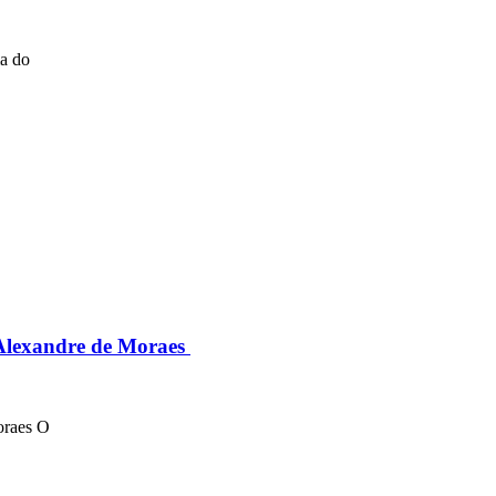
ma do
 Alexandre de Moraes
oraes O