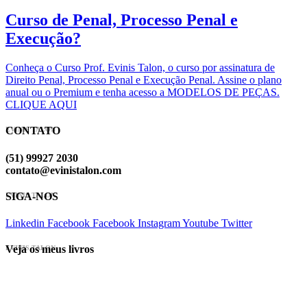
Curso de Penal, Processo Penal e
Execução?
Conheça o Curso Prof. Evinis Talon, o curso por assinatura de
Direito Penal, Processo Penal e Execução Penal. Assine o plano
anual ou o Premium e tenha acesso a MODELOS DE PEÇAS.
CLIQUE AQUI
CONTATO
EVINIS TALON
(51) 99927 2030
contato@evinistalon.com
SIGA-NOS
EVINIS TALON
Linkedin
Facebook
Facebook
Instagram
Youtube
Twitter
Veja os meus livros
EVINIS TALON