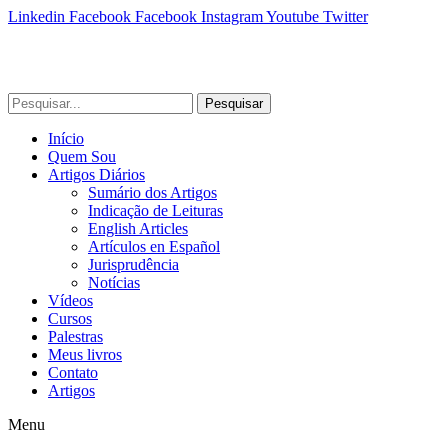
Linkedin
Facebook
Facebook
Instagram
Youtube
Twitter
Pesquisar
Início
Quem Sou
Artigos Diários
Sumário dos Artigos
Indicação de Leituras
English Articles
Artículos en Español
Jurisprudência
Notícias
Vídeos
Cursos
Palestras
Meus livros
Contato
Artigos
Menu