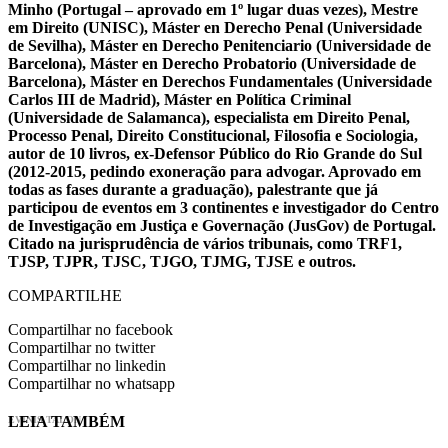
Minho (Portugal – aprovado em 1º lugar duas vezes), Mestre
em Direito (UNISC), Máster en Derecho Penal (Universidade
de Sevilha), Máster en Derecho Penitenciario (Universidade de
Barcelona), Máster en Derecho Probatorio (Universidade de
Barcelona), Máster en Derechos Fundamentales (Universidade
Carlos III de Madrid), Máster en Política Criminal
(Universidade de Salamanca), especialista em Direito Penal,
Processo Penal, Direito Constitucional, Filosofia e Sociologia,
autor de 10 livros, ex-Defensor Público do Rio Grande do Sul
(2012-2015, pedindo exoneração para advogar. Aprovado em
todas as fases durante a graduação), palestrante que já
participou de eventos em 3 continentes e investigador do Centro
de Investigação em Justiça e Governação (JusGov) de Portugal.
Citado na jurisprudência de vários tribunais, como TRF1,
TJSP, TJPR, TJSC, TJGO, TJMG, TJSE e outros.
COMPARTILHE
Compartilhar no facebook
Compartilhar no twitter
Compartilhar no linkedin
Compartilhar no whatsapp
LEIA TAMBÉM
EVINIS TALON