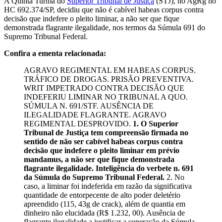
A Quinta Turma do
Superior Tribunal de Justiça
(STJ), no AgRg no
HC 692.374/SP, decidiu que não é cabível habeas corpus contra
decisão que indefere o pleito liminar, a não ser que fique
demonstrada flagrante ilegalidade, nos termos da Súmula 691 do
Supremo Tribunal Federal.
Confira a ementa relacionada:
AGRAVO REGIMENTAL EM HABEAS CORPUS.
TRÁFICO DE DROGAS. PRISÃO PREVENTIVA.
WRIT IMPETRADO CONTRA DECISÃO QUE
INDEFERIU LIMINAR NO TRIBUNAL A QUO.
SÚMULA N. 691/STF. AUSÊNCIA DE
ILEGALIDADE FLAGRANTE. AGRAVO
REGIMENTAL DESPROVIDO.
1. O Superior
Tribunal de Justiça tem compreensão firmada no
sentido de não ser cabível habeas corpus contra
decisão que indefere o pleito liminar em prévio
mandamus, a não ser que fique demonstrada
flagrante ilegalidade. Inteligência do verbete n. 691
da Súmula do Supremo Tribunal Federal.
2. No
caso, a liminar foi indeferida em razão da significativa
quantidade de entorpecente de alto poder deletério
apreendido (115, 43g de crack), além de quantia em
dinheiro não elucidada (R$ 1.232, 00). Ausência de
flagrante ilegalidade a justificar a superação da Súmula