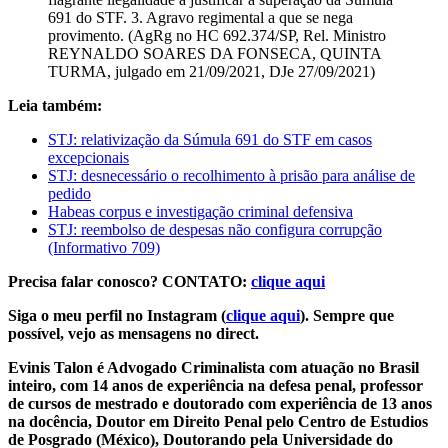
691 do STF. 3. Agravo regimental a que se nega
provimento. (AgRg no HC 692.374/SP, Rel. Ministro
REYNALDO SOARES DA FONSECA, QUINTA
TURMA, julgado em 21/09/2021, DJe 27/09/2021)
Leia também:
STJ: relativização da Súmula 691 do STF em casos
excepcionais
STJ: desnecessário o recolhimento à prisão para análise de
pedido
Habeas corpus e investigação criminal defensiva
STJ: reembolso de despesas não configura corrupção
(Informativo 709)
Precisa falar conosco? CONTATO:
clique aqui
Siga o meu perfil no Instagram (
clique aqui
). Sempre que
possível, vejo as mensagens no direct.
Evinis Talon é Advogado Criminalista com atuação no Brasil
inteiro, com 14 anos de experiência na defesa penal, professor
de cursos de mestrado e doutorado com experiência de 13 anos
na docência, Doutor em Direito Penal pelo Centro de Estudios
de Posgrado (México), Doutorando pela Universidade do