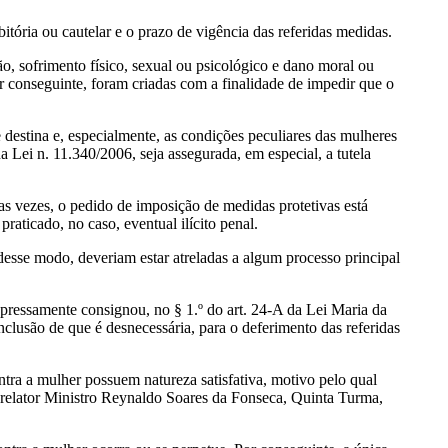
bitória ou cautelar e o prazo de vigência das referidas medidas.
ão, sofrimento físico, sexual ou psicológico e dano moral ou
r conseguinte, foram criadas com a finalidade de impedir que o
se destina e, especialmente, as condições peculiares das mulheres
na Lei n. 11.340/2006, seja assegurada, em especial, a tutela
das vezes, o pedido de imposição de medidas protetivas está
raticado, no caso, eventual ilícito penal.
desse modo, deveriam estar atreladas a algum processo principal
pressamente consignou, no § 1.º do art. 24-A da Lei Maria da
clusão de que é desnecessária, para o deferimento das referidas
ntra a mulher possuem natureza satisfativa, motivo pelo qual
relator Ministro Reynaldo Soares da Fonseca, Quinta Turma,