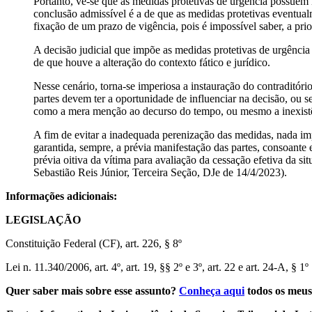
Portanto, vê-se que as medidas protetivas de urgência possuem n
conclusão admissível é a de que as medidas protetivas eventual
fixação de um prazo de vigência, pois é impossível saber, a pri
A decisão judicial que impõe as medidas protetivas de urgência
de que houve a alteração do contexto fático e jurídico.
Nesse cenário, torna-se imperiosa a instauração do contraditóri
partes devem ter a oportunidade de influenciar na decisão, ou s
como a mera menção ao decurso do tempo, ou mesmo a inexistên
A fim de evitar a inadequada perenização das medidas, nada im
garantida, sempre, a prévia manifestação das partes, consoante
prévia oitiva da vítima para avaliação da cessação efetiva da si
Sebastião Reis Júnior, Terceira Seção, DJe de 14/4/2023).
Informações adicionais:
LEGISLAÇÃO
Constituição Federal (CF), art. 226, § 8º
Lei n. 11.340/2006, art. 4º, art. 19, §§ 2º e 3º, art. 22 e art. 24-A, § 1º
Quer saber mais sobre esse assunto?
Conheça aqui
todos os meus