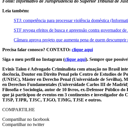
Fonte: Informativo de Jurisprudência do Superior Tribunal de Jus
Leia também:
STJ: competência para processar violência doméstica (Informat
STF revoga efeitos de busca e apreensão contra governador de
Câmara aprova projeto que aumenta pena de quem descumprir 
Precisa falar conosco? CONTATO:
clique aqui
Siga o meu perfil no Instagram (
clique aqui
). Sempre que possível
Evinis Talon é Advogado Criminalista com atuação no Brasil inte
docência, Doutor em Direito Penal pelo Centro de Estudios de P
(UNISC), Máster en Derecho Penal (Universidade de Sevilha), Má
en Derechos Fundamentales (Universidade Carlos III de Madrid), 
Filosofia e Sociologia, autor de 10 livros, ex-Defensor Público
que já participou de eventos em 3 continentes e investigador do
TJSP, TJPR, TJSC, TJGO, TJMG, TJSE e outros.
COMPARTILHE
Compartilhar no facebook
Compartilhar no twitter