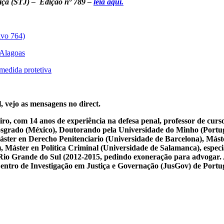
tiça (STJ) – Edição nº 789 –
leia aqui.
ivo 764)
 Alagoas
medida protetiva
, vejo as mensagens no direct.
iro, com 14 anos de experiência na defesa penal, professor de cur
osgrado (México), Doutorando pela Universidade do Minho (Portug
ster en Derecho Penitenciario (Universidade de Barcelona), Mást
Máster en Política Criminal (Universidade de Salamanca), especial
 do Rio Grande do Sul (2012-2015, pedindo exoneração para advogar.
 Centro de Investigação em Justiça e Governação (JusGov) de Portu