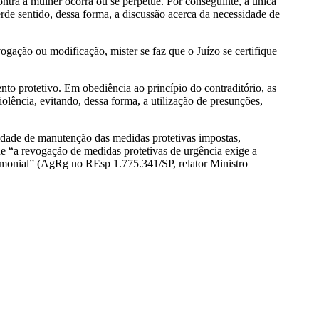
ontra a mulher ocorra ou se perpetue. Por conseguinte, a única
rde sentido, dessa forma, a discussão acerca da necessidade de
vogação ou modificação, mister se faz que o Juízo se certifique
nto protetivo. Em obediência ao princípio do contraditório, as
olência, evitando, dessa forma, a utilização de presunções,
sidade de manutenção das medidas protetivas impostas,
ue “a revogação de medidas protetivas de urgência exige a
atrimonial” (AgRg no REsp 1.775.341/SP, relator Ministro