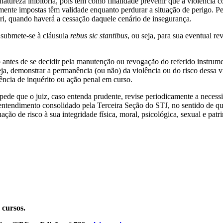
atureza inibitória, pois têm como finalidade prevenir que a violência c
mente impostas têm validade enquanto perdurar a situação de perigo. Pe
ori, quando haverá a cessação daquele cenário de insegurança.
 submete-se à cláusula
rebus sic stantibus
, ou seja, para sua eventual re
o antes de se decidir pela manutenção ou revogação do referido instrume
eja, demonstrar a permanência (ou não) da violência ou do risco dessa vi
cia de inquérito ou ação penal em curso.
pede que o juiz, caso entenda prudente, revise periodicamente a neces
 entendimento consolidado pela Terceira Seção do STJ, no sentido de q
tuação de risco à sua integridade física, moral, psicológica, sexual e p
 cursos.