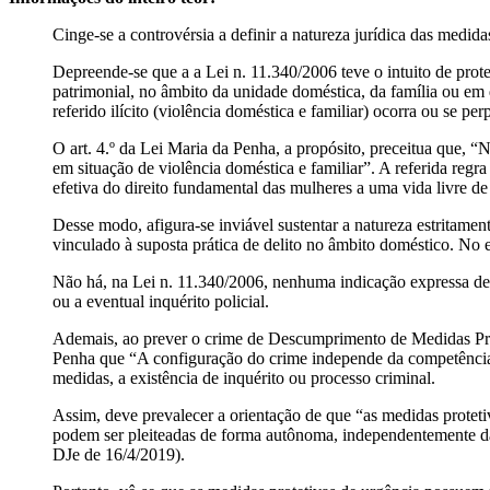
Cinge-se a controvérsia a definir a natureza jurídica das medidas
Depreende-se que a a Lei n. 11.340/2006 teve o intuito de prote
patrimonial, no âmbito da unidade doméstica, da família ou em 
referido ilícito (violência doméstica e familiar) ocorra ou se per
O art. 4.º da Lei Maria da Penha, a propósito, preceitua que, “N
em situação de violência doméstica e familiar”. A referida regra
efetiva do direito fundamental das mulheres a uma vida livre de
Desse modo, afigura-se inviável sustentar a natureza estritamen
vinculado à suposta prática de delito no âmbito doméstico. No en
Não há, na Lei n. 11.340/2006, nenhuma indicação expressa de q
ou a eventual inquérito policial.
Ademais, ao prever o crime de Descumprimento de Medidas Prote
Penha que “A configuração do crime independe da competência ci
medidas, a existência de inquérito ou processo criminal.
Assim, deve prevalecer a orientação de que “as medidas protetiv
podem ser pleiteadas de forma autônoma, independentemente da
DJe de 16/4/2019).