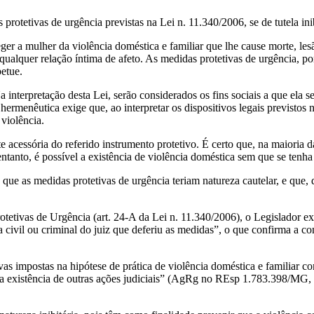
 protetivas de urgência previstas na Lei n. 11.340/2006, se de tutela ini
ger a mulher da violência doméstica e familiar que lhe cause morte, les
qualquer relação íntima de afeto. As medidas protetivas de urgência, po
petue.
a interpretação desta Lei, serão considerados os fins sociais a que ela 
 hermenêutica exige que, ao interpretar os dispositivos legais previstos 
 violência.
te acessória do referido instrumento protetivo. É certo que, na maioria 
tanto, é possível a existência de violência doméstica sem que se tenha p
ue as medidas protetivas de urgência teriam natureza cautelar, e que, 
tivas de Urgência (art. 24-A da Lei n. 11.340/2006), o Legislador ex
vil ou criminal do juiz que deferiu as medidas”, o que confirma a con
as impostas na hipótese de prática de violência doméstica e familiar co
 existência de outras ações judiciais” (AgRg no REsp 1.783.398/MG, 