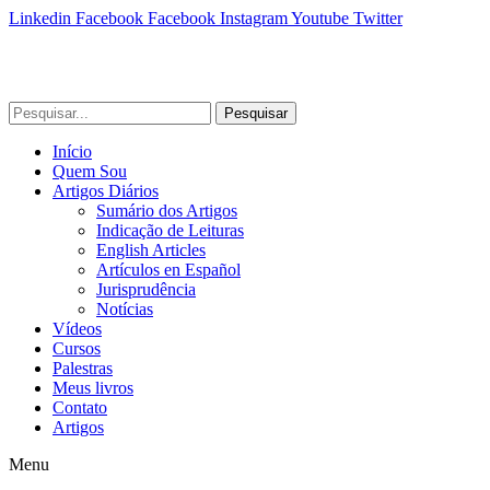
Linkedin
Facebook
Facebook
Instagram
Youtube
Twitter
Pesquisar
Início
Quem Sou
Artigos Diários
Sumário dos Artigos
Indicação de Leituras
English Articles
Artículos en Español
Jurisprudência
Notícias
Vídeos
Cursos
Palestras
Meus livros
Contato
Artigos
Menu