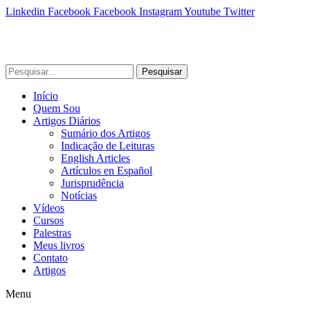
Linkedin
Facebook
Facebook
Instagram
Youtube
Twitter
Pesquisar
Início
Quem Sou
Artigos Diários
Sumário dos Artigos
Indicação de Leituras
English Articles
Artículos en Español
Jurisprudência
Notícias
Vídeos
Cursos
Palestras
Meus livros
Contato
Artigos
Menu