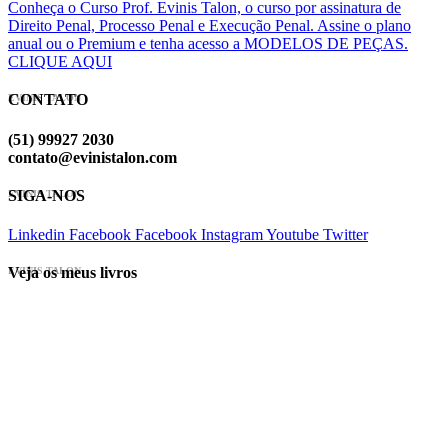
Conheça o Curso Prof. Evinis Talon, o curso por assinatura de
Direito Penal, Processo Penal e Execução Penal. Assine o plano
anual ou o Premium e tenha acesso a MODELOS DE PEÇAS.
CLIQUE AQUI
CONTATO
EVINIS TALON
(51) 99927 2030
contato@evinistalon.com
SIGA-NOS
EVINIS TALON
Linkedin
Facebook
Facebook
Instagram
Youtube
Twitter
Veja os meus livros
EVINIS TALON