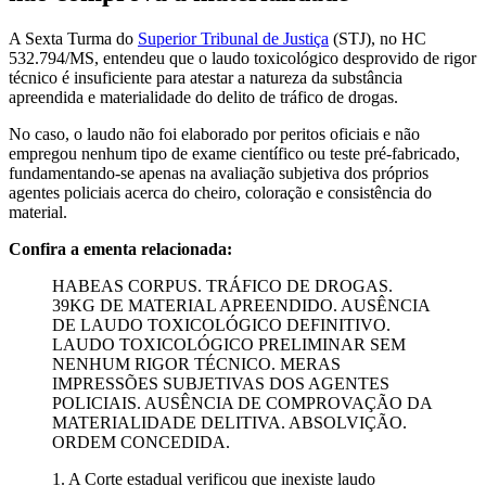
A Sexta Turma do
Superior Tribunal de Justiça
(STJ), no HC
532.794/MS, entendeu que o laudo toxicológico desprovido de rigor
técnico é insuficiente para atestar a natureza da substância
apreendida e materialidade do delito de tráfico de drogas.
No caso, o laudo não foi elaborado por peritos oficiais e não
empregou nenhum tipo de exame científico ou teste pré-fabricado,
fundamentando-se apenas na avaliação subjetiva dos próprios
agentes policiais acerca do cheiro, coloração e consistência do
material.
Confira a ementa relacionada:
HABEAS CORPUS. TRÁFICO DE DROGAS.
39KG DE MATERIAL APREENDIDO. AUSÊNCIA
DE LAUDO TOXICOLÓGICO DEFINITIVO.
LAUDO TOXICOLÓGICO PRELIMINAR SEM
NENHUM RIGOR TÉCNICO. MERAS
IMPRESSÕES SUBJETIVAS DOS AGENTES
POLICIAIS. AUSÊNCIA DE COMPROVAÇÃO DA
MATERIALIDADE DELITIVA. ABSOLVIÇÃO.
ORDEM CONCEDIDA.
1. A Corte estadual verificou que inexiste laudo