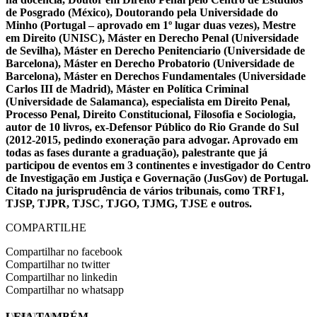
de Posgrado (México), Doutorando pela Universidade do
Minho (Portugal – aprovado em 1º lugar duas vezes), Mestre
em Direito (UNISC), Máster en Derecho Penal (Universidade
de Sevilha), Máster en Derecho Penitenciario (Universidade de
Barcelona), Máster en Derecho Probatorio (Universidade de
Barcelona), Máster en Derechos Fundamentales (Universidade
Carlos III de Madrid), Máster en Política Criminal
(Universidade de Salamanca), especialista em Direito Penal,
Processo Penal, Direito Constitucional, Filosofia e Sociologia,
autor de 10 livros, ex-Defensor Público do Rio Grande do Sul
(2012-2015, pedindo exoneração para advogar. Aprovado em
todas as fases durante a graduação), palestrante que já
participou de eventos em 3 continentes e investigador do Centro
de Investigação em Justiça e Governação (JusGov) de Portugal.
Citado na jurisprudência de vários tribunais, como TRF1,
TJSP, TJPR, TJSC, TJGO, TJMG, TJSE e outros.
COMPARTILHE
Compartilhar no facebook
Compartilhar no twitter
Compartilhar no linkedin
Compartilhar no whatsapp
LEIA TAMBÉM
EVINIS TALON