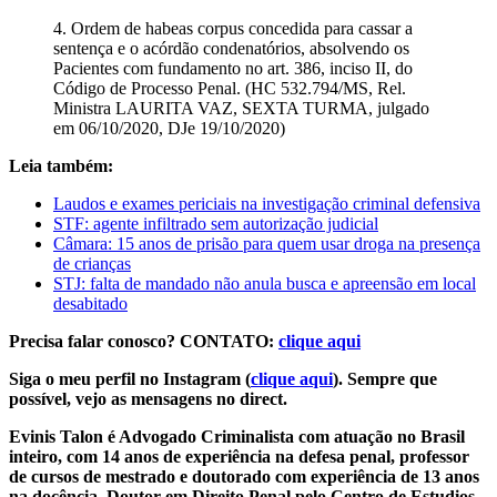
4. Ordem de habeas corpus concedida para cassar a
sentença e o acórdão condenatórios, absolvendo os
Pacientes com fundamento no art. 386, inciso II, do
Código de Processo Penal. (HC 532.794/MS, Rel.
Ministra LAURITA VAZ, SEXTA TURMA, julgado
em 06/10/2020, DJe 19/10/2020)
Leia também:
Laudos e exames periciais na investigação criminal defensiva
STF: agente infiltrado sem autorização judicial
Câmara: 15 anos de prisão para quem usar droga na presença
de crianças
STJ: falta de mandado não anula busca e apreensão em local
desabitado
Precisa falar conosco? CONTATO:
clique aqui
Siga o meu perfil no Instagram (
clique aqui
). Sempre que
possível, vejo as mensagens no direct.
Evinis Talon é Advogado Criminalista com atuação no Brasil
inteiro, com 14 anos de experiência na defesa penal, professor
de cursos de mestrado e doutorado com experiência de 13 anos
na docência, Doutor em Direito Penal pelo Centro de Estudios