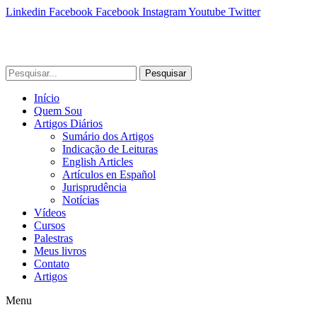
Linkedin
Facebook
Facebook
Instagram
Youtube
Twitter
Pesquisar
Início
Quem Sou
Artigos Diários
Sumário dos Artigos
Indicação de Leituras
English Articles
Artículos en Español
Jurisprudência
Notícias
Vídeos
Cursos
Palestras
Meus livros
Contato
Artigos
Menu