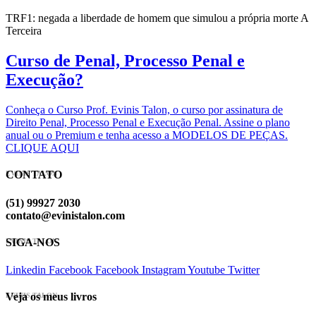
TRF1: negada a liberdade de homem que simulou a própria morte A
Terceira
Curso de Penal, Processo Penal e
Execução?
Conheça o Curso Prof. Evinis Talon, o curso por assinatura de
Direito Penal, Processo Penal e Execução Penal. Assine o plano
anual ou o Premium e tenha acesso a MODELOS DE PEÇAS.
CLIQUE AQUI
CONTATO
EVINIS TALON
(51) 99927 2030
contato@evinistalon.com
SIGA-NOS
EVINIS TALON
Linkedin
Facebook
Facebook
Instagram
Youtube
Twitter
Veja os meus livros
EVINIS TALON