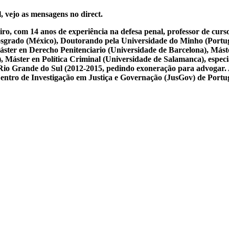
, vejo as mensagens no direct.
iro, com 14 anos de experiência na defesa penal, professor de cur
osgrado (México), Doutorando pela Universidade do Minho (Portug
ster en Derecho Penitenciario (Universidade de Barcelona), Mást
Máster en Política Criminal (Universidade de Salamanca), especial
 do Rio Grande do Sul (2012-2015, pedindo exoneração para advogar.
 Centro de Investigação em Justiça e Governação (JusGov) de Portu