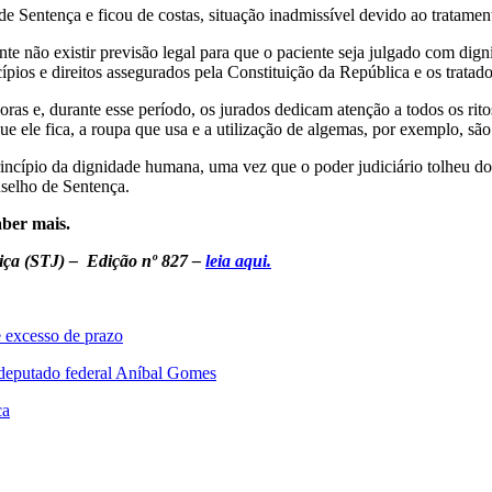
e Sentença e ficou de costas, situação inadmissível devido ao tratamen
te não existir previsão legal para que o paciente seja julgado com dign
cípios e direitos assegurados pela Constituição da República e os tratad
oras e, durante esse período, os jurados dedicam atenção a todos os ri
que ele fica, a roupa que usa e a utilização de algemas, por exemplo, sã
incípio da dignidade humana, uma vez que o poder judiciário tolheu do 
selho de Sentença.
ber mais.
tiça (STJ) – Edição nº 827 –
leia aqui.
e excesso de prazo
 deputado federal Aníbal Gomes
ca