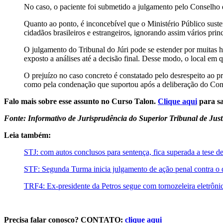
No caso, o paciente foi submetido a julgamento pelo Conselho d
Quanto ao ponto, é inconcebível que o Ministério Público susten
cidadãos brasileiros e estrangeiros, ignorando assim vários prin
O julgamento do Tribunal do Júri pode se estender por muitas h
exposto a análises até a decisão final. Desse modo, o local em 
O prejuízo no caso concreto é constatado pelo desrespeito ao pr
como pela condenação que suportou após a deliberação do Con
Falo mais sobre esse assunto no Curso Talon.
Clique aqui
para sa
Fonte: Informativo de Jurisprudência do Superior Tribunal de Jus
Leia também:
STJ: com autos conclusos para sentença, fica superada a tese d
STF: Segunda Turma inicia julgamento de ação penal contra o
TRF4: Ex-presidente da Petros segue com tornozeleira eletrôni
Precisa falar conosco? CONTATO:
clique aqui