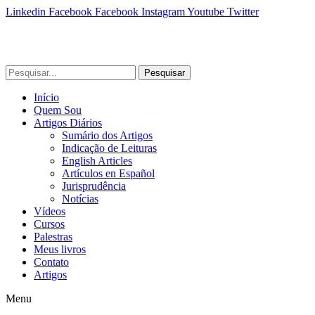
Linkedin
Facebook
Facebook
Instagram
Youtube
Twitter
Pesquisar
Início
Quem Sou
Artigos Diários
Sumário dos Artigos
Indicação de Leituras
English Articles
Artículos en Español
Jurisprudência
Notícias
Vídeos
Cursos
Palestras
Meus livros
Contato
Artigos
Menu