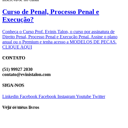
Curso de Penal, Processo Penal e
Execução?
Conheça o Curso Prof. Evinis Talon, o curso por assinatura de
Direito Penal, Processo Penal e Execução Penal. Assine o plano
anual ou o Premium e tenha acesso a MODELOS DE PEÇAS.
CLIQUE AQUI
CONTATO
EVINIS TALON
(51) 99927 2030
contato@evinistalon.com
SIGA-NOS
EVINIS TALON
Linkedin
Facebook
Facebook
Instagram
Youtube
Twitter
Veja os meus livros
EVINIS TALON