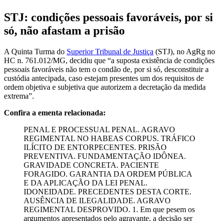
STJ: condições pessoais favoráveis, por si
só, não afastam a prisão
A Quinta Turma do
Superior Tribunal de Justiça
(STJ), no AgRg no
HC n. 761.012/MG, decidiu que “a suposta existência de condições
pessoais favoráveis não tem o condão de, por si só, desconstituir a
custódia antecipada, caso estejam presentes um dos requisitos de
ordem objetiva e subjetiva que autorizem a decretação da medida
extrema”.
Confira a ementa relacionada:
PENAL E PROCESSUAL PENAL. AGRAVO
REGIMENTAL NO HABEAS CORPUS. TRÁFICO
ILÍCITO DE ENTORPECENTES. PRISÃO
PREVENTIVA. FUNDAMENTAÇÃO IDÔNEA.
GRAVIDADE CONCRETA. PACIENTE
FORAGIDO. GARANTIA DA ORDEM PÚBLICA
E DA APLICAÇÃO DA LEI PENAL.
IDONEIDADE. PRECEDENTES DESTA CORTE.
AUSÊNCIA DE ILEGALIDADE. AGRAVO
REGIMENTAL DESPROVIDO. 1. Em que pesem os
argumentos apresentados pelo agravante, a decisão ser