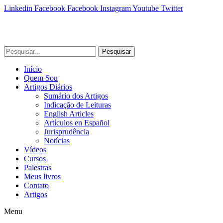
Linkedin
Facebook
Facebook
Instagram
Youtube
Twitter
Pesquisar
Início
Quem Sou
Artigos Diários
Sumário dos Artigos
Indicação de Leituras
English Articles
Artículos en Español
Jurisprudência
Notícias
Vídeos
Cursos
Palestras
Meus livros
Contato
Artigos
Menu