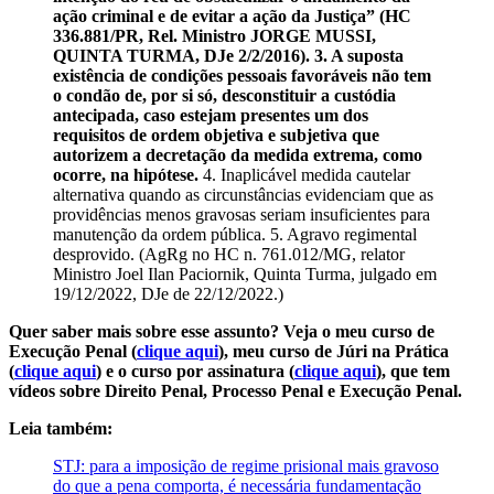
ação criminal e de evitar a ação da Justiça” (HC
336.881/PR, Rel. Ministro JORGE MUSSI,
QUINTA TURMA, DJe 2/2/2016). 3. A suposta
existência de condições pessoais favoráveis não tem
o condão de, por si só, desconstituir a custódia
antecipada, caso estejam presentes um dos
requisitos de ordem objetiva e subjetiva que
autorizem a decretação da medida extrema, como
ocorre, na hipótese.
4. Inaplicável medida cautelar
alternativa quando as circunstâncias evidenciam que as
providências menos gravosas seriam insuficientes para
manutenção da ordem pública. 5. Agravo regimental
desprovido. (AgRg no HC n. 761.012/MG, relator
Ministro Joel Ilan Paciornik, Quinta Turma, julgado em
19/12/2022, DJe de 22/12/2022.)
Quer saber mais sobre esse assunto? Veja o meu curso de
Execução Penal (
clique aqui
), meu curso de Júri na Prática
(
clique aqui
) e o curso por assinatura (
clique aqui
), que tem
vídeos sobre Direito Penal, Processo Penal e Execução Penal.
Leia também:
STJ: para a imposição de regime prisional mais gravoso
do que a pena comporta, é necessária fundamentação