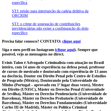
específica
STJ: prisão para interrupção da cadeia delitiva da
ORCRIM
STJ: o crime de sonegação de contribuições
previdenciárias não exige a configuração do dolo
específico
Precisa falar conosco? CONTATO:
clique aqui
Siga o meu perfil no Instagram (
clique aqui
). Sempre que
possível, vejo as mensagens no direct.
Evinis Talon é Advogado Criminalista com atuação no Brasil
inteiro, com 14 anos de experiência na defesa penal, professor
de cursos de mestrado e doutorado com experiência de 13 anos
na docência, Doutor em Direito Penal pelo Centro de Estudios
de Posgrado (México), Doutorando pela Universidade do
Minho (Portugal – aprovado em 1º lugar duas vezes), Mestre
em Direito (UNISC), Máster en Derecho Penal (Universidade
de Sevilha), Máster en Derecho Penitenciario (Universidade de
Barcelona), Máster en Derecho Probatorio (Universidade de
Barcelona), Máster en Derechos Fundamentales (Universidade
Carlos III de Madrid), Máster en Política Criminal