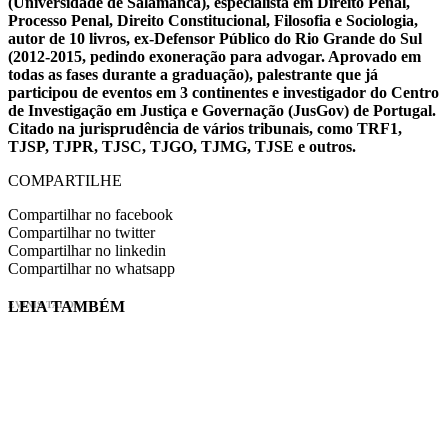
(Universidade de Salamanca), especialista em Direito Penal,
Processo Penal, Direito Constitucional, Filosofia e Sociologia,
autor de 10 livros, ex-Defensor Público do Rio Grande do Sul
(2012-2015, pedindo exoneração para advogar. Aprovado em
todas as fases durante a graduação), palestrante que já
participou de eventos em 3 continentes e investigador do Centro
de Investigação em Justiça e Governação (JusGov) de Portugal.
Citado na jurisprudência de vários tribunais, como TRF1,
TJSP, TJPR, TJSC, TJGO, TJMG, TJSE e outros.
COMPARTILHE
Compartilhar no facebook
Compartilhar no twitter
Compartilhar no linkedin
Compartilhar no whatsapp
LEIA TAMBÉM
EVINIS TALON