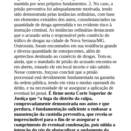
mantida por seus próprios fundamentos. 2. No caso, a
prisão preventiva foi adequadamente motivada, tendo
sido demonstrada pelas instâncias ordinárias, com base
em elementos extraídos dos autos, consubstanciados na
quantidade de droga apreendida e no evidente risco à
instrução criminal. As instâncias ordinárias destacaram
que o acusado seria o responsável pelo comércio do
tráfico de drogas na cidade de Nova Serrana/MG.
Outrossim, foram encontrados em sua residência grande
e diversa quantidade de entorpecentes, além de
apetrechos destinado ao comércio de drogas. Tem-se,
ainda, que o mandado de prisão do acusado encontra-se
em aberto, estando ele em local incerto e não sabido.
Nesse contexto, forçoso concluir que a prisão
processual está devidamente fundamentada na garantia
da ordem pública, tendo em vista o modus operandi do
delito, e na necessidade de se assegurar a aplicação de
eventual lei penal.
É firme nesta Corte Superior de
Justiça que “a fuga do distrito da culpa,
comprovadamente demonstrada nos autos e que
perdura, é fundamentação suficiente a embasar a
manutenção da custódia preventiva, que revela-se
imprescindível para o fim de se assegurar o
cumprimento de eventual condenação, pois nítida a
intenção do réu de obstaculizar o andamento da