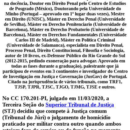
na docência, Doutor em Direito Penal pelo Centro de Estudios
de Posgrado (México), Doutorando pela Universidade do
Minho (Portugal – aprovado em 1º lugar duas vezes), Mestre
em Direito (UNISC), Máster en Derecho Penal (Universidade
de Sevilha), Máster en Derecho Penitenciario (Universidade de
Barcelona), Máster en Derecho Probatorio (Universidade de
Barcelona), Máster en Derechos Fundamentales (Universidade
Carlos III de Madrid), Máster en Política Criminal
(Universidade de Salamanca), especialista em Direito Penal,
Processo Penal, Direito Constitucional, Filosofia e Sociologia,
autor de 10 livros, ex-Defensor Público do Rio Grande do Sul
(2012-2015, pedindo exoneração para advogar. Aprovado em
todas as fases durante a graduação), palestrante que já
participou de eventos em 3 continentes e investigador do Centro
de Investigação em Justiça e Governação (JusGov) de Portugal.
Citado na jurisprudência de vários tribunais, como TRF1,
TJSP, TJPR, TJSC, TJGO, TJMG, TJSE e outros.
No CC 170.201-PI, julgado em 11/03/2020, a
Terceira Seção do
Superior Tribunal de Justiça
(STJ) decidiu que compete à Justiça comum
(Tribunal do Júri) o julgamento de homicídio
praticado por militar contra outro quando ambos