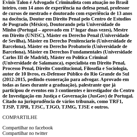
Evinis Talon é Advogado Criminalista com atuação no Brasil
inteiro, com 14 anos de experiência na defesa penal, professor
de cursos de mestrado e doutorado com experiência de 13 anos
na docência, Doutor em Direito Penal pelo Centro de Estudios
de Posgrado (México), Doutorando pela Universidade do
Minho (Portugal – aprovado em 1º lugar duas vezes), Mestre
em Direito (UNISC), Máster en Derecho Penal (Universidade
de Sevilha), Máster en Derecho Penitenciario (Universidade de
Barcelona), Máster en Derecho Probatorio (Universidade de
Barcelona), Máster en Derechos Fundamentales (Universidade
Carlos III de Madrid), Máster en Política Criminal
(Universidade de Salamanca), especialista em Direito Penal,
Processo Penal, Direito Constitucional, Filosofia e Sociologia,
autor de 10 livros, ex-Defensor Público do Rio Grande do Sul
(2012-2015, pedindo exoneração para advogar. Aprovado em
todas as fases durante a graduação), palestrante que já
participou de eventos em 3 continentes e investigador do Centro
de Investigação em Justiça e Governação (JusGov) de Portugal.
Citado na jurisprudência de vários tribunais, como TRF1,
TJSP, TJPR, TJSC, TJGO, TJMG, TJSE e outros.
COMPARTILHE
Compartilhar no facebook
Compartilhar no twitter