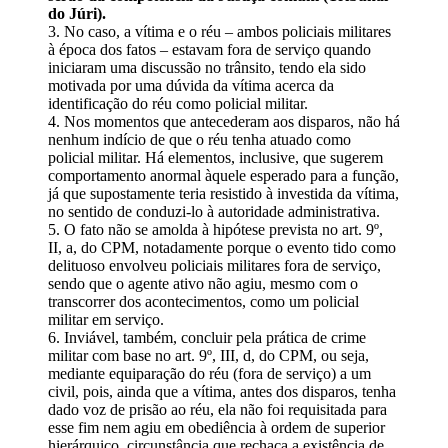
do Júri).
3. No caso, a vítima e o réu – ambos policiais militares
à época dos fatos – estavam fora de serviço quando
iniciaram uma discussão no trânsito, tendo ela sido
motivada por uma dúvida da vítima acerca da
identificação do réu como policial militar.
4. Nos momentos que antecederam aos disparos, não há
nenhum indício de que o réu tenha atuado como
policial militar. Há elementos, inclusive, que sugerem
comportamento anormal àquele esperado para a função,
já que supostamente teria resistido à investida da vítima,
no sentido de conduzi-lo à autoridade administrativa.
5. O fato não se amolda à hipótese prevista no art. 9º,
II, a, do CPM, notadamente porque o evento tido como
delituoso envolveu policiais militares fora de serviço,
sendo que o agente ativo não agiu, mesmo com o
transcorrer dos acontecimentos, como um policial
militar em serviço.
6. Inviável, também, concluir pela prática de crime
militar com base no art. 9º, III, d, do CPM, ou seja,
mediante equiparação do réu (fora de serviço) a um
civil, pois, ainda que a vítima, antes dos disparos, tenha
dado voz de prisão ao réu, ela não foi requisitada para
esse fim nem agiu em obediência à ordem de superior
hierárquico, circunstância que rechaça a existência de