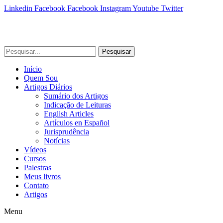
Linkedin
Facebook
Facebook
Instagram
Youtube
Twitter
Pesquisar
Início
Quem Sou
Artigos Diários
Sumário dos Artigos
Indicação de Leituras
English Articles
Artículos en Español
Jurisprudência
Notícias
Vídeos
Cursos
Palestras
Meus livros
Contato
Artigos
Menu