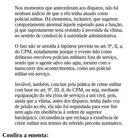
Nos momentos que antecederam aos disparos, não há
nenhum indício de que o réu tenha atuado como
policial militar. Há elementos, inclusive, que sugerem
comportamento anormal àquele esperado para a função,
já que supostamente teria resistido à investida da vítima,
no sentido de conduzi-lo à autoridade administrativa.
O fato não se amolda à hipótese prevista no art. 9º, II, a,
do CPM, notadamente porque o evento tido como
delituoso envolveu policiais militares fora de serviço,
sendo que o agente ativo não agiu, mesmo com o
transcorrer dos acontecimentos, como um policial
militar em serviço.
Inviável, também, concluir pela prática de crime militar
com base no art. 9º, III, d, do CPM, ou seja, mediante
equiparação do réu (fora de serviço) a um civil, pois,
ainda que a vítima, antes dos disparos, tenha dado voz
de prisão ao réu, ela não foi requisitada para esse fim
nem agiu em obediência à ordem de superior
hierárquico, circunstância que rechaça a existência de
crime militar nos termos do referido preceito normativo.
Confira a ementa: