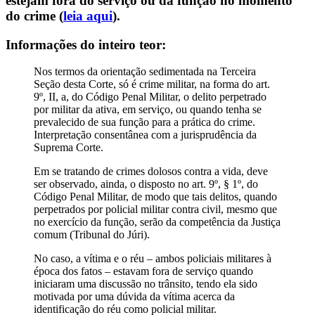
estejam fora do serviço ou da função no momento
do crime (
leia aqui
).
Informações do inteiro teor:
Nos termos da orientação sedimentada na Terceira
Seção desta Corte, só é crime militar, na forma do art.
9º, II, a, do Código Penal Militar, o delito perpetrado
por militar da ativa, em serviço, ou quando tenha se
prevalecido de sua função para a prática do crime.
Interpretação consentânea com a jurisprudência da
Suprema Corte.
Em se tratando de crimes dolosos contra a vida, deve
ser observado, ainda, o disposto no art. 9º, § 1º, do
Código Penal Militar, de modo que tais delitos, quando
perpetrados por policial militar contra civil, mesmo que
no exercício da função, serão da competência da Justiça
comum (Tribunal do Júri).
No caso, a vítima e o réu – ambos policiais militares à
época dos fatos – estavam fora de serviço quando
iniciaram uma discussão no trânsito, tendo ela sido
motivada por uma dúvida da vítima acerca da
identificação do réu como policial militar.