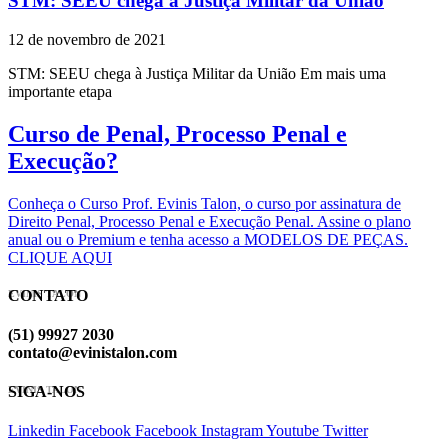
STM: SEEU chega à Justiça Militar da União
12 de novembro de 2021
STM: SEEU chega à Justiça Militar da União Em mais uma
importante etapa
Curso de Penal, Processo Penal e
Execução?
Conheça o Curso Prof. Evinis Talon, o curso por assinatura de
Direito Penal, Processo Penal e Execução Penal. Assine o plano
anual ou o Premium e tenha acesso a MODELOS DE PEÇAS.
CLIQUE AQUI
CONTATO
EVINIS TALON
(51) 99927 2030
contato@evinistalon.com
SIGA-NOS
EVINIS TALON
Linkedin
Facebook
Facebook
Instagram
Youtube
Twitter