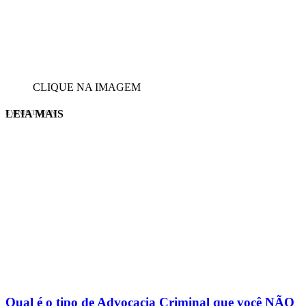
CLIQUE NA IMAGEM
LEIA MAIS
EVINIS TALON
Qual é o tipo de Advocacia Criminal que você NÃO