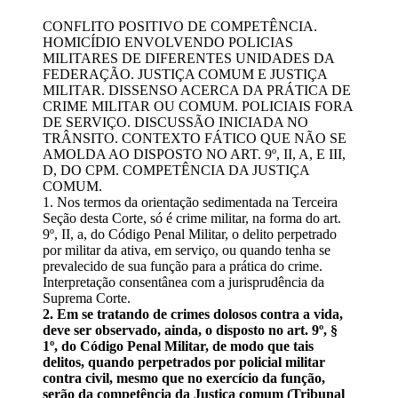
CONFLITO POSITIVO DE COMPETÊNCIA.
HOMICÍDIO ENVOLVENDO POLICIAS
MILITARES DE DIFERENTES UNIDADES DA
FEDERAÇÃO. JUSTIÇA COMUM E JUSTIÇA
MILITAR. DISSENSO ACERCA DA PRÁTICA DE
CRIME MILITAR OU COMUM. POLICIAIS FORA
DE SERVIÇO. DISCUSSÃO INICIADA NO
TRÂNSITO. CONTEXTO FÁTICO QUE NÃO SE
AMOLDA AO DISPOSTO NO ART. 9º, II, A, E III,
D, DO CPM. COMPETÊNCIA DA JUSTIÇA
COMUM.
1. Nos termos da orientação sedimentada na Terceira
Seção desta Corte, só é crime militar, na forma do art.
9º, II, a, do Código Penal Militar, o delito perpetrado
por militar da ativa, em serviço, ou quando tenha se
prevalecido de sua função para a prática do crime.
Interpretação consentânea com a jurisprudência da
Suprema Corte.
2. Em se tratando de crimes dolosos contra a vida,
deve ser observado, ainda, o disposto no art. 9º, §
1º, do Código Penal Militar, de modo que tais
delitos, quando perpetrados por policial militar
contra civil, mesmo que no exercício da função,
serão da competência da Justiça comum (Tribunal