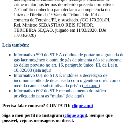
crime militar nos termos do referido preceito normativo.
7. Conflito conhecido para declarar a competência do
Juízo de Direito da 1ª Vara do Tribunal do Júri da
comarca de Teresina/PI, o suscitado. (CC 170.201/PI,
Rel. Ministro SEBASTIÃO REIS JÚNIOR,
TERCEIRA SEÇÃO, julgado em 11/03/2020, DJe
17/03/2020)
Leia também:
Informativo 599 do STJ: A conduta de portar uma granada de
gás lacrimogêneo e outra de gás de pimenta não se subsome
ao delito previsto no art. 16, parágrafo único, III, da Lei n.
10.826/03 (
leia aqui
)
Informativo 601 do STJ: É inidônea a decretação de
incomunicabilidade de acusado com o genitor/corréu como
medida cautelar substitutiva da prisão (
leia aqui
)
Informativo 602 do STJ: reconhecimento do tráfico
privilegiado para as “mulas” (
leia aqui
)
Precisa falar conosco? CONTATO:
clique aqui
Siga o meu perfil no Instagram (
clique aqui
). Sempre que
possível, vejo as mensagens no direct.