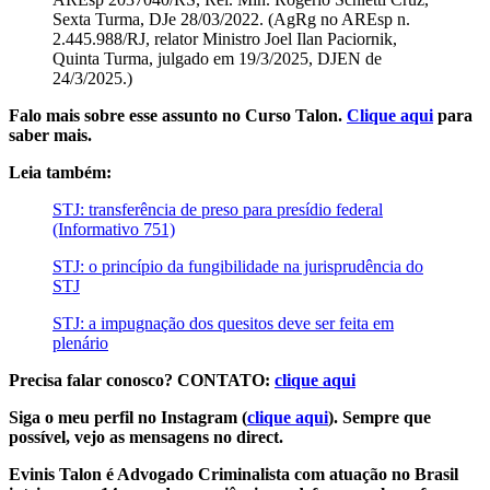
Sexta Turma, DJe 28/03/2022. (AgRg no AREsp n.
2.445.988/RJ, relator Ministro Joel Ilan Paciornik,
Quinta Turma, julgado em 19/3/2025, DJEN de
24/3/2025.)
Falo mais sobre esse assunto no Curso Talon.
Clique aqui
para
saber mais.
Leia também:
STJ: transferência de preso para presídio federal
(Informativo 751)
STJ: o princípio da fungibilidade na jurisprudência do
STJ
STJ: a impugnação dos quesitos deve ser feita em
plenário
Precisa falar conosco? CONTATO:
clique aqui
Siga o meu perfil no Instagram (
clique aqui
). Sempre que
possível, vejo as mensagens no direct.
Evinis Talon é Advogado Criminalista com atuação no Brasil