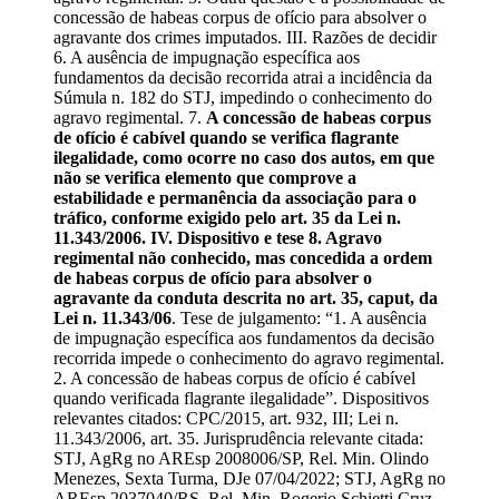
concessão de habeas corpus de ofício para absolver o
agravante dos crimes imputados. III. Razões de decidir
6. A ausência de impugnação específica aos
fundamentos da decisão recorrida atrai a incidência da
Súmula n. 182 do STJ, impedindo o conhecimento do
agravo regimental. 7.
A concessão de habeas corpus
de ofício é cabível quando se verifica flagrante
ilegalidade, como ocorre no caso dos autos, em que
não se verifica elemento que comprove a
estabilidade e permanência da associação para o
tráfico, conforme exigido pelo art. 35 da Lei n.
11.343/2006. IV. Dispositivo e tese 8. Agravo
regimental não conhecido, mas concedida a ordem
de habeas corpus de ofício para absolver o
agravante da conduta descrita no art. 35, caput, da
Lei n. 11.343/06
. Tese de julgamento: “1. A ausência
de impugnação específica aos fundamentos da decisão
recorrida impede o conhecimento do agravo regimental.
2. A concessão de habeas corpus de ofício é cabível
quando verificada flagrante ilegalidade”. Dispositivos
relevantes citados: CPC/2015, art. 932, III; Lei n.
11.343/2006, art. 35. Jurisprudência relevante citada:
STJ, AgRg no AREsp 2008006/SP, Rel. Min. Olindo
Menezes, Sexta Turma, DJe 07/04/2022; STJ, AgRg no
AREsp 2037040/RS, Rel. Min. Rogerio Schietti Cruz,