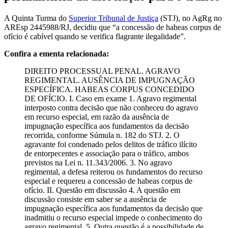
A Quinta Turma do
Superior Tribunal de Justiça
(STJ), no AgRg no
AREsp 2445988/RJ, decidiu que “a concessão de habeas corpus de
ofício é cabível quando se verifica flagrante ilegalidade”.
Confira a ementa relacionada:
DIREITO PROCESSUAL PENAL. AGRAVO
REGIMENTAL. AUSÊNCIA DE IMPUGNAÇÃO
ESPECÍFICA. HABEAS CORPUS CONCEDIDO
DE OFÍCIO. I. Caso em exame 1. Agravo regimental
interposto contra decisão que não conheceu do agravo
em recurso especial, em razão da ausência de
impugnação específica aos fundamentos da decisão
recorrida, conforme Súmula n. 182 do STJ. 2. O
agravante foi condenado pelos delitos de tráfico ilícito
de entorpecentes e associação para o tráfico, ambos
previstos na Lei n. 11.343/2006. 3. No agravo
regimental, a defesa reiterou os fundamentos do recurso
especial e requereu a concessão de habeas corpus de
ofício. II. Questão em discussão 4. A questão em
discussão consiste em saber se a ausência de
impugnação específica aos fundamentos da decisão que
inadmitiu o recurso especial impede o conhecimento do
agravo regimental. 5. Outra questão é a possibilidade de