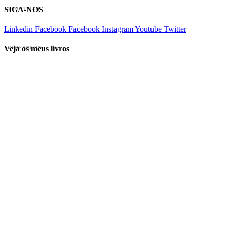
SIGA-NOS
EVINIS TALON
Linkedin
Facebook
Facebook
Instagram
Youtube
Twitter
Veja os meus livros
EVINIS TALON