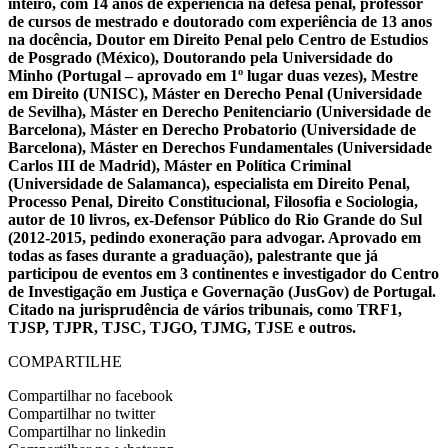
inteiro, com 14 anos de experiência na defesa penal, professor
de cursos de mestrado e doutorado com experiência de 13 anos
na docência, Doutor em Direito Penal pelo Centro de Estudios
de Posgrado (México), Doutorando pela Universidade do
Minho (Portugal – aprovado em 1º lugar duas vezes), Mestre
em Direito (UNISC), Máster en Derecho Penal (Universidade
de Sevilha), Máster en Derecho Penitenciario (Universidade de
Barcelona), Máster en Derecho Probatorio (Universidade de
Barcelona), Máster en Derechos Fundamentales (Universidade
Carlos III de Madrid), Máster en Política Criminal
(Universidade de Salamanca), especialista em Direito Penal,
Processo Penal, Direito Constitucional, Filosofia e Sociologia,
autor de 10 livros, ex-Defensor Público do Rio Grande do Sul
(2012-2015, pedindo exoneração para advogar. Aprovado em
todas as fases durante a graduação), palestrante que já
participou de eventos em 3 continentes e investigador do Centro
de Investigação em Justiça e Governação (JusGov) de Portugal.
Citado na jurisprudência de vários tribunais, como TRF1,
TJSP, TJPR, TJSC, TJGO, TJMG, TJSE e outros.
COMPARTILHE
Compartilhar no facebook
Compartilhar no twitter
Compartilhar no linkedin