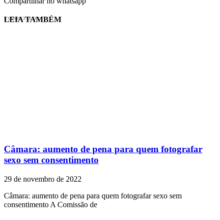
Compartilhar no whatsapp
LEIA TAMBÉM
EVINIS TALON
Câmara: aumento de pena para quem fotografar
sexo sem consentimento
29 de novembro de 2022
Câmara: aumento de pena para quem fotografar sexo sem
consentimento A Comissão de