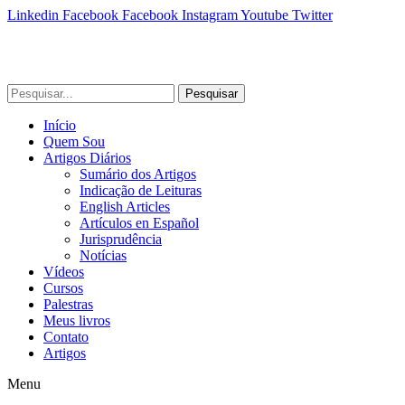
Linkedin
Facebook
Facebook
Instagram
Youtube
Twitter
Pesquisar
Início
Quem Sou
Artigos Diários
Sumário dos Artigos
Indicação de Leituras
English Articles
Artículos en Español
Jurisprudência
Notícias
Vídeos
Cursos
Palestras
Meus livros
Contato
Artigos
Menu