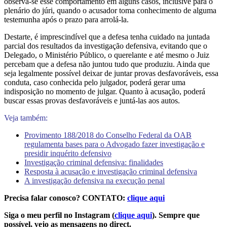
observa-se esse comportamento em alguns casos, inclusive para o
plenário do júri, quando o acusador toma conhecimento de alguma
testemunha após o prazo para arrolá-la.
Destarte, é imprescindível que a defesa tenha cuidado na juntada
parcial dos resultados da investigação defensiva, evitando que o
Delegado, o Ministério Público, o querelante e até mesmo o Juiz
percebam que a defesa não juntou tudo que produziu. Ainda que
seja legalmente possível deixar de juntar provas desfavoráveis, essa
conduta, caso conhecida pelo julgador, poderá gerar uma
indisposição no momento de julgar. Quanto à acusação, poderá
buscar essas provas desfavoráveis e juntá-las aos autos.
Veja também:
Provimento 188/2018 do Conselho Federal da OAB
regulamenta bases para o Advogado fazer investigação e
presidir inquérito defensivo
Investigação criminal defensiva: finalidades
Resposta à acusação e investigação criminal defensiva
A investigação defensiva na execução penal
Precisa falar conosco? CONTATO:
clique aqui
Siga o meu perfil no Instagram (
clique aqui
). Sempre que
possível, vejo as mensagens no direct.