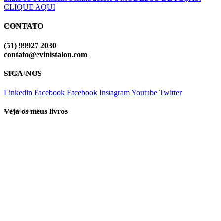
CLIQUE AQUI
CONTATO
EVINIS TALON
(51) 99927 2030
contato@evinistalon.com
SIGA-NOS
EVINIS TALON
Linkedin
Facebook
Facebook
Instagram
Youtube
Twitter
Veja os meus livros
EVINIS TALON