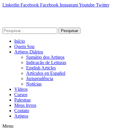
Linkedin
Facebook
Facebook
Instagram
Youtube
Twitter
Pesquisar
Início
Quem Sou
Artigos Diários
Sumário dos Artigos
Indicação de Leituras
English Articles
Artículos en Español
Jurisprudência
Notícias
Vídeos
Cursos
Palestras
Meus livros
Contato
Artigos
Menu