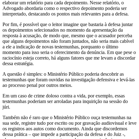
elaborar um relatório para cada depoimento. Nesse relatório, o
Advogado abordaria como o respectivo depoimento poderia ser
interpretado, destacando os pontos mais relevantes para a defesa.
Por fim, é possível que o leitor imagine que bastaria à defesa juntar
os depoimentos selecionados no momento da apresentação da
resposta à acusação, de modo que, mesmo que o acusador perceba
que alguns depoimentos não foram juntados, não seria mais cabível
a ele a indicação de novas testemunhas, porquanto o último
momento para isso seria o oferecimento da denúncia. Em que pese o
raciocínio esteja correto, há alguns fatores que me levam a discordar
dessa estratégia.
A questão é simples: o Ministério Público poderia descobrir as
testemunhas que foram ouvidas na investigação defensiva e levá-las
ao processo penal por outros meios.
Em um caso de crime doloso contra a vida, por exemplo, essas
testemunhas poderiam ser arroladas para inquirição na sessão do
júri.
Também não é raro que o Ministério Público ouça testemunhas na
sua sede, registre tudo por escrito ou por gravação audiovisual e leve
os registros aos autos como documento. Ainda que discordemos
dessa prática – que impede a participação da defesa e do Juiz -,