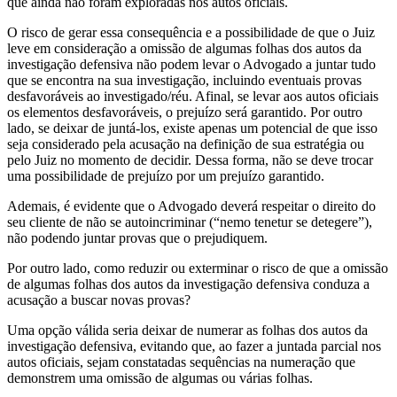
que ainda não foram exploradas nos autos oficiais.
O risco de gerar essa consequência e a possibilidade de que o Juiz
leve em consideração a omissão de algumas folhas dos autos da
investigação defensiva não podem levar o Advogado a juntar tudo
que se encontra na sua investigação, incluindo eventuais provas
desfavoráveis ao investigado/réu. Afinal, se levar aos autos oficiais
os elementos desfavoráveis, o prejuízo será garantido. Por outro
lado, se deixar de juntá-los, existe apenas um potencial de que isso
seja considerado pela acusação na definição de sua estratégia ou
pelo Juiz no momento de decidir. Dessa forma, não se deve trocar
uma possibilidade de prejuízo por um prejuízo garantido.
Ademais, é evidente que o Advogado deverá respeitar o direito do
seu cliente de não se autoincriminar (“nemo tenetur se detegere”),
não podendo juntar provas que o prejudiquem.
Por outro lado, como reduzir ou exterminar o risco de que a omissão
de algumas folhas dos autos da investigação defensiva conduza a
acusação a buscar novas provas?
Uma opção válida seria deixar de numerar as folhas dos autos da
investigação defensiva, evitando que, ao fazer a juntada parcial nos
autos oficiais, sejam constatadas sequências na numeração que
demonstrem uma omissão de algumas ou várias folhas.