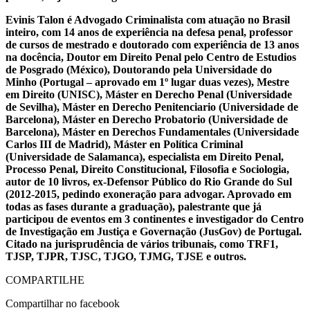
Evinis Talon é Advogado Criminalista com atuação no Brasil
inteiro, com 14 anos de experiência na defesa penal, professor
de cursos de mestrado e doutorado com experiência de 13 anos
na docência, Doutor em Direito Penal pelo Centro de Estudios
de Posgrado (México), Doutorando pela Universidade do
Minho (Portugal – aprovado em 1º lugar duas vezes), Mestre
em Direito (UNISC), Máster en Derecho Penal (Universidade
de Sevilha), Máster en Derecho Penitenciario (Universidade de
Barcelona), Máster en Derecho Probatorio (Universidade de
Barcelona), Máster en Derechos Fundamentales (Universidade
Carlos III de Madrid), Máster en Política Criminal
(Universidade de Salamanca), especialista em Direito Penal,
Processo Penal, Direito Constitucional, Filosofia e Sociologia,
autor de 10 livros, ex-Defensor Público do Rio Grande do Sul
(2012-2015, pedindo exoneração para advogar. Aprovado em
todas as fases durante a graduação), palestrante que já
participou de eventos em 3 continentes e investigador do Centro
de Investigação em Justiça e Governação (JusGov) de Portugal.
Citado na jurisprudência de vários tribunais, como TRF1,
TJSP, TJPR, TJSC, TJGO, TJMG, TJSE e outros.
COMPARTILHE
Compartilhar no facebook