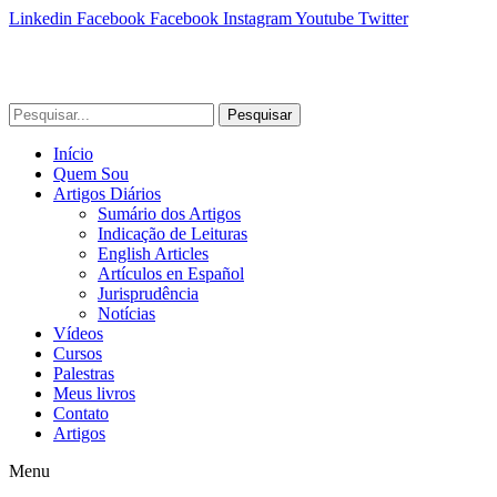
Linkedin
Facebook
Facebook
Instagram
Youtube
Twitter
Pesquisar
Início
Quem Sou
Artigos Diários
Sumário dos Artigos
Indicação de Leituras
English Articles
Artículos en Español
Jurisprudência
Notícias
Vídeos
Cursos
Palestras
Meus livros
Contato
Artigos
Menu