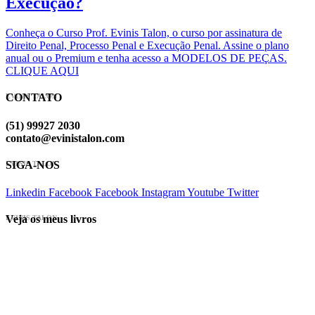
Execução?
Conheça o Curso Prof. Evinis Talon, o curso por assinatura de
Direito Penal, Processo Penal e Execução Penal. Assine o plano
anual ou o Premium e tenha acesso a MODELOS DE PEÇAS.
CLIQUE AQUI
CONTATO
EVINIS TALON
(51) 99927 2030
contato@evinistalon.com
SIGA-NOS
EVINIS TALON
Linkedin
Facebook
Facebook
Instagram
Youtube
Twitter
Veja os meus livros
EVINIS TALON