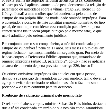
​A Sexta Turma do Superior Tribunal de Justiça (STJ) considerou
não ser possível aplicar o aumento de pena decorrente da relação de
parentesco ou autoridade sobre a vítima (artigo 226, inciso II, do
Código Penal) a uma mulher que foi condenada pelo crime de
estupro de sua própria filha, na modalidade omissão imprópria. Para
o colegiado, a posição de mãe constitui elemento normativo do tipo
penal, de modo que considerar essa condição para elevar a pena
caracterizaria bis in idem (dupla punição pelo mesmo fato), o que
não é admitido pelo ordenamento jurídico.
Em conjunto com o seu companheiro, a mãe foi condenada por
estupro de vulnerável à pena de 17 anos, seis meses e oito dias, em
regime fechado – sentença mantida em segundo grau. Por meio de
habeas corpus, a Defensoria Pública apontou que, tratando-se de
omissão imprópria (artigo 13, parágrafo 2º, do CP), não se aplicaria
a causa de aumento de pena prevista no artigo 226, inciso II.
Os crimes omissivos impróprios são aqueles em que a pessoa,
devido à sua posição de garantidora do bem jurídico, tem o dever de
agir para evitar determinado resultado, mas não o faz – mesmo
podendo – e assim contribui para tal desfecho.
Proibição de valoração criminal pelo mesmo fato
O relator do habeas corpus, ministro Sebastião Reis Júnior, destacou
que a ré foi condenada em razão de sua posição como garantidora