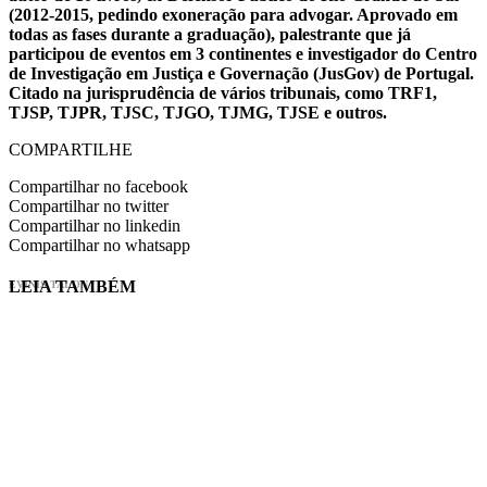
(2012-2015, pedindo exoneração para advogar. Aprovado em
todas as fases durante a graduação), palestrante que já
participou de eventos em 3 continentes e investigador do Centro
de Investigação em Justiça e Governação (JusGov) de Portugal.
Citado na jurisprudência de vários tribunais, como TRF1,
TJSP, TJPR, TJSC, TJGO, TJMG, TJSE e outros.
COMPARTILHE
Compartilhar no facebook
Compartilhar no twitter
Compartilhar no linkedin
Compartilhar no whatsapp
LEIA TAMBÉM
EVINIS TALON