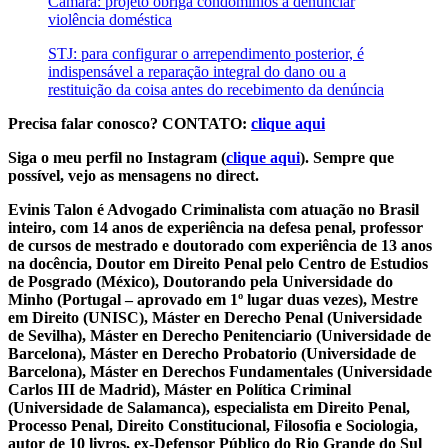
Câmara: projeto obriga condomínios a denunciar
violência doméstica
STJ: para configurar o arrependimento posterior, é
indispensável a reparação integral do dano ou a
restituição da coisa antes do recebimento da denúncia
Precisa falar conosco? CONTATO:
clique aqui
Siga o meu perfil no Instagram (
clique aqui
). Sempre que
possível, vejo as mensagens no direct.
Evinis Talon é Advogado Criminalista com atuação no Brasil
inteiro, com 14 anos de experiência na defesa penal, professor
de cursos de mestrado e doutorado com experiência de 13 anos
na docência, Doutor em Direito Penal pelo Centro de Estudios
de Posgrado (México), Doutorando pela Universidade do
Minho (Portugal – aprovado em 1º lugar duas vezes), Mestre
em Direito (UNISC), Máster en Derecho Penal (Universidade
de Sevilha), Máster en Derecho Penitenciario (Universidade de
Barcelona), Máster en Derecho Probatorio (Universidade de
Barcelona), Máster en Derechos Fundamentales (Universidade
Carlos III de Madrid), Máster en Política Criminal
(Universidade de Salamanca), especialista em Direito Penal,
Processo Penal, Direito Constitucional, Filosofia e Sociologia,
autor de 10 livros, ex-Defensor Público do Rio Grande do Sul