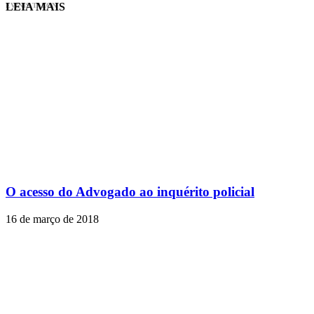
LEIA MAIS
EVINIS TALON
O acesso do Advogado ao inquérito policial
16 de março de 2018