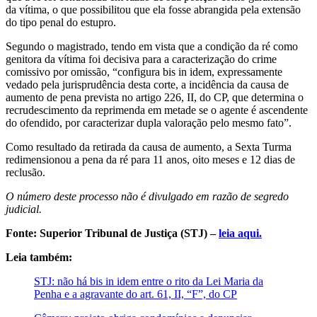
da vítima, o que possibilitou que ela fosse abrangida pela extensão
do tipo penal do estupro.
Segundo o magistrado, tendo em vista que a condição da ré como
genitora da vítima foi decisiva para a caracterização do crime
comissivo por omissão, “configura bis in idem, expressamente
vedado pela jurisprudência desta corte, a incidência da causa de
aumento de pena prevista no artigo 226, II, do CP, que determina o
recrudescimento da reprimenda em metade se o agente é ascendente
do ofendido, por caracterizar dupla valoração pelo mesmo fato”.
Como resultado da retirada da causa de aumento, a Sexta Turma
redimensionou a pena da ré para 11 anos, oito meses e 12 dias de
reclusão.
O número deste processo não é divulgado em razão de segredo
judicial.
Fonte: Superior Tribunal de Justiça (STJ) –
leia aqui.
Leia também:
STJ: não há bis in idem entre o rito da Lei Maria da
Penha e a agravante do art. 61, II, “F”, do CP